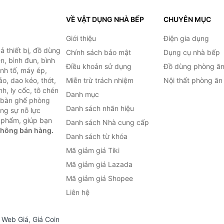
VỀ VẬT DỤNG NHÀ BẾP
CHUYÊN MỤC
Giới thiệu
Điện gia dụng
 thiết bị, đồ dùng
Chính sách bảo mật
Dụng cụ nhà bếp
n, bình đun, bình
Điều khoản sử dụng
Đồ dùng phòng ă
inh tố, máy ép,
o, dao kéo, thớt,
Miễn trừ trách nhiệm
Nội thất phòng ăn
h, ly cốc, tô chén
Danh mục
ư bàn ghế phòng
Danh sách nhãn hiệu
ùng sự nỗ lực
 phẩm, giúp bạn
Danh sách Nhà cung cấp
không bán hàng.
Danh sách từ khóa
Mã giảm giá Tiki
Mã giảm giá Lazada
Mã giảm giá Shopee
Liên hệ
,
Web Giá
,
Giá Coin