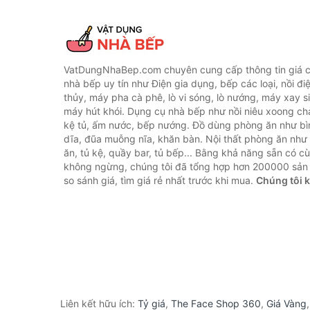
VatDungNhaBep.com chuyên cung cấp thông tin giá cả
nhà bếp uy tín như Điện gia dụng, bếp các loại, nồi điệ
thủy, máy pha cà phê, lò vi sóng, lò nướng, máy xay s
máy hút khói. Dụng cụ nhà bếp như nồi niêu xoong chả
kệ tủ, ấm nước, bếp nướng. Đồ dùng phòng ăn như bìn
dĩa, đũa muỗng nĩa, khăn bàn. Nội thất phòng ăn nh
ăn, tủ kệ, quầy bar, tủ bếp... Bằng khả năng sẵn có c
không ngừng, chúng tôi đã tổng hợp hơn 200000 sản
so sánh giá, tìm giá rẻ nhất trước khi mua.
Chúng tôi 
Liên kết hữu ích:
Tỷ giá
,
The Face Shop 360
,
Giá Vàng