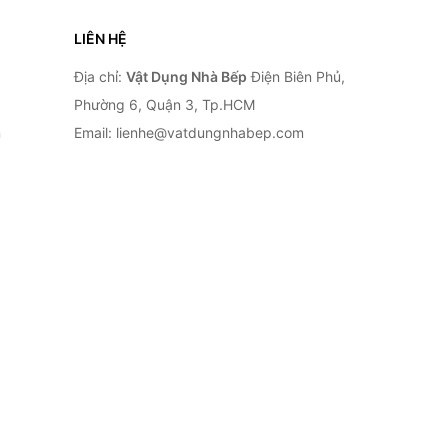
LIÊN HỆ
Địa chỉ:
Vật Dụng Nhà Bếp
Điện Biên Phủ,
Phường 6, Quận 3, Tp.HCM
n
Email: lienhe@vatdungnhabep.com