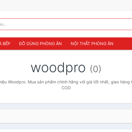
À BẾP
ĐỒ DÙNG PHÒNG ĂN
NỘI THẤT PHÒNG ĂN
woodpro
(0)
iệu Woodpro. Mua sản phẩm chính hãng với giá tốt nhất, giao hàng t
COD