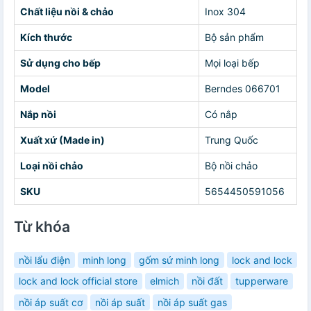
Chất liệu nồi & chảo
Inox 304
Kích thước
Bộ sản phẩm
Sử dụng cho bếp
Mọi loại bếp
Model
Berndes 066701
Nắp nồi
Có nắp
Xuất xứ (Made in)
Trung Quốc
Loại nồi chảo
Bộ nồi chảo
SKU
5654450591056
Từ khóa
nồi lẩu điện
minh long
gốm sứ minh long
lock and lock
lock and lock official store
elmich
nồi đất
tupperware
nồi áp suất cơ
nồi áp suất
nồi áp suất gas