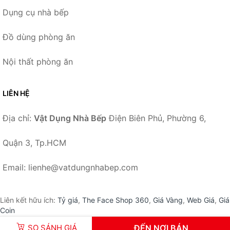
Dụng cụ nhà bếp
Đồ dùng phòng ăn
Nội thất phòng ăn
LIÊN HỆ
Địa chỉ:
Vật Dụng Nhà Bếp
Điện Biên Phủ, Phường 6,
Quận 3, Tp.HCM
Email: lienhe@vatdungnhabep.com
Liên kết hữu ích:
Tỷ giá
,
The Face Shop 360
,
Giá Vàng
,
Web Giá
,
Giá
Coin
SO SÁNH GIÁ
ĐẾN NƠI BÁN
© 2026 –
VatDungNhaBep.com
-
Vật Dụng Nhà Bếp
.