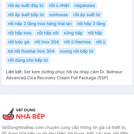
nồi áp suất đáy từ
nồi ủ nhiệt
nagakawa
nồi áp suất bếp từ
sunhouse
nồi áp suất từ
nồi hấp 2 tầng inox hàng thái lan
nồi hấp 2 tầng
nồi hấp inox
nồi hấp xôi
xửng hấp
nồi hấp
nồi luộc gà
nồi inox 304
nồi ủ thermos
nồi ủ
bộ nồi fivestar inox 304
xoong nồi bếp từ
nồi dùng cho bếp từ
Liên kết:
Set kem dưỡng phục hồi da nhạy cảm Dr. Belmeur
Advanced Cica Recovery Cream Full Package (5SP)
VatDungNhaBep.com chuyên cung cấp thông tin giá cả thiết bị,
đồ dùng nhà bếp uy tín như Điện gia dụng, bếp các loại, nồi điện,