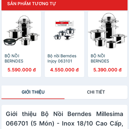
SẢN PHẨM TƯƠNG TỰ
BỘ NỒI
Bộ nồi Berndes
BỘ NỒI
BERNDES
Injoy 063101
BERNDES
MILLESIMA
MILLESIMA
5.590.000 đ
4.550.000 đ
5.390.000 đ
066701 (5 MÓN)
066700 (5 MÓN)
Hàng chính hãng
Hàng chính hãng
GIỚI THIỆU
CHI TIẾT
Giới thiệu Bộ Nồi Berndes Millesima
066701 (5 Món) - Inox 18/10 Cao Cấp,