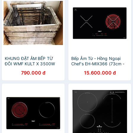
KHUNG ĐẶT ÂM BẾP TỪ
Bếp Âm Từ - Hồng Ngoại
ĐÔI WMF KULT X 3500W
Chef's EH-MIX366 (73cm -
Hàng Chính Hãng
4800W) - Hàng Chính Hãng
790.000 đ
15.600.000 đ