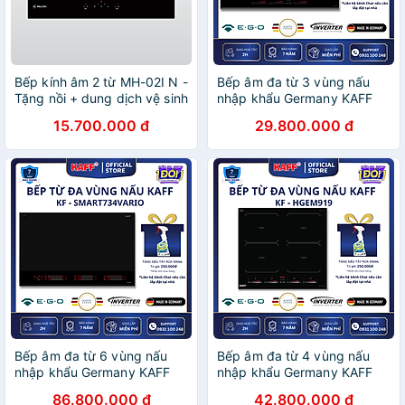
Bếp kính âm 2 từ MH-02I N -
Bếp âm đa từ 3 vùng nấu
Tặng nồi + dung dịch vệ sinh
nhập khẩu Germany KAFF
mặt bếp cao cấp - Hàng
KF-IH6003II - Hàng Chính
15.700.000 đ
29.800.000 đ
chính hãng
Hãng
Bếp âm đa từ 6 vùng nấu
Bếp âm đa từ 4 vùng nấu
nhập khẩu Germany KAFF
nhập khẩu Germany KAFF
KF-Smart734Vario - Hàng
KF-HGEM919 - Hàng Chính
86.800.000 đ
42.800.000 đ
Chính Hãng
Hãng