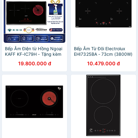
Bếp Âm Điện từ Hồng Ngoại
Bếp Âm Từ Đôi Electrolux
KAFF KF-IC79H - Tặng kèm
EHI7325BA - 73cm (3800W)
bộ nồi Fivestar - Hàng chính
19.800.000 đ
10.479.000 đ
hãng