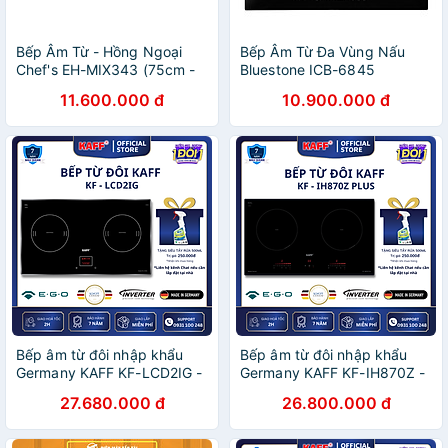
Bếp Âm Từ - Hồng Ngoại
Bếp Âm Từ Đa Vùng Nấu
Chef's EH-MIX343 (75cm -
Bluestone ICB-6845
5200W) - Hàng Chính Hãng
(7100W) - Hàng Chính Hãng
11.600.000 đ
10.900.000 đ
Bếp âm từ đôi nhập khẩu
Bếp âm từ đôi nhập khẩu
Germany KAFF KF-LCD2IG -
Germany KAFF KF-IH870Z -
Hàng Chính Hãng
Hàng Chính Hãng
27.680.000 đ
26.800.000 đ