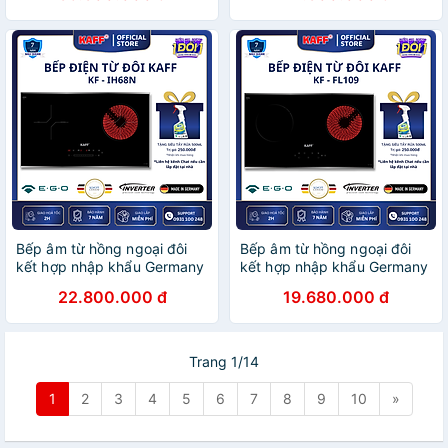
Bếp âm từ hồng ngoại đôi
Bếp âm từ hồng ngoại đôi
kết hợp nhập khẩu Germany
kết hợp nhập khẩu Germany
KAFF KF-IH68N - Hàng
KAFF KF-FL109 - Hàng
22.800.000 đ
19.680.000 đ
Chính Hãng
Chính Hãng
Trang 1/14
1
2
3
4
5
6
7
8
9
10
»