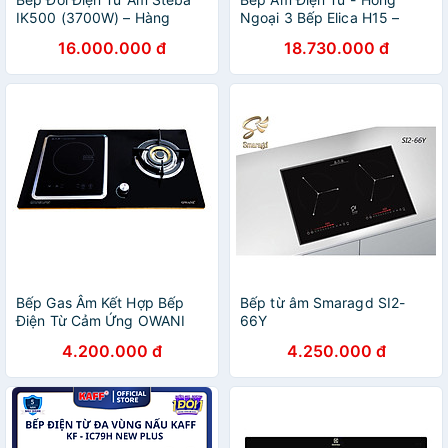
IK500 (3700W) – Hàng
Ngoại 3 Bếp Elica H15 –
Chính Hãng
EMH7530BL (75cm -
16.000.000 đ
18.730.000 đ
7400W) - Hàng Chính Hãng
Bếp Gas Âm Kết Hợp Bếp
Bếp từ âm Smaragd SI2-
Điện Từ Cảm Ứng OWANI
66Y
WN-901S - Hàng Chính
4.200.000 đ
4.250.000 đ
Hãng