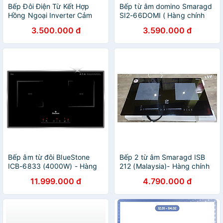
Bếp Đôi Điện Từ Kết Hợp
Bếp từ âm domino Smaragd
Hồng Ngoại Inverter Cảm
SI2-66DOMI ( Hàng chính
Ứng Đặt Âm OWANI ID-
hãng)
3.500.000 đ
3.590.000 đ
910IH - Hàng Chính Hãng
Bếp âm từ đôi BlueStone
Bếp 2 từ âm Smaragd ISB
ICB-6833 (4000W) - Hàng
212 (Malaysia)- Hàng chính
chính hãng
hãng
11.999.000 đ
4.790.000 đ