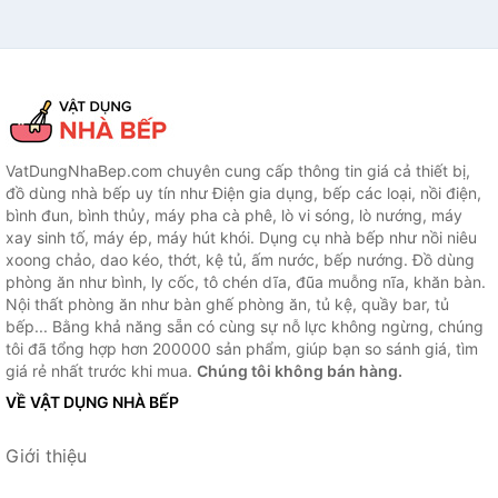
VatDungNhaBep.com chuyên cung cấp thông tin giá cả thiết bị,
đồ dùng nhà bếp uy tín như Điện gia dụng, bếp các loại, nồi điện,
bình đun, bình thủy, máy pha cà phê, lò vi sóng, lò nướng, máy
xay sinh tố, máy ép, máy hút khói. Dụng cụ nhà bếp như nồi niêu
xoong chảo, dao kéo, thớt, kệ tủ, ấm nước, bếp nướng. Đồ dùng
phòng ăn như bình, ly cốc, tô chén dĩa, đũa muỗng nĩa, khăn bàn.
Nội thất phòng ăn như bàn ghế phòng ăn, tủ kệ, quầy bar, tủ
bếp... Bằng khả năng sẵn có cùng sự nỗ lực không ngừng, chúng
tôi đã tổng hợp hơn 200000 sản phẩm, giúp bạn so sánh giá, tìm
giá rẻ nhất trước khi mua.
Chúng tôi không bán hàng.
VỀ VẬT DỤNG NHÀ BẾP
Giới thiệu