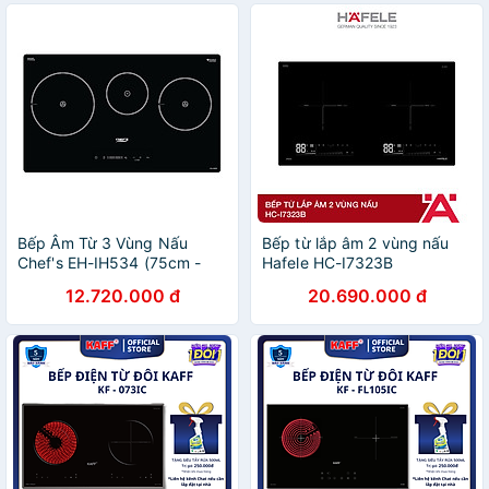
Bếp Âm Từ 3 Vùng Nấu
Bếp từ lắp âm 2 vùng nấu
Chef's EH-IH534 (75cm -
Hafele HC-I7323B
5500W) - Hàng Chính Hãng
536.61.886 | Hàng chính
12.720.000 đ
20.690.000 đ
hãng