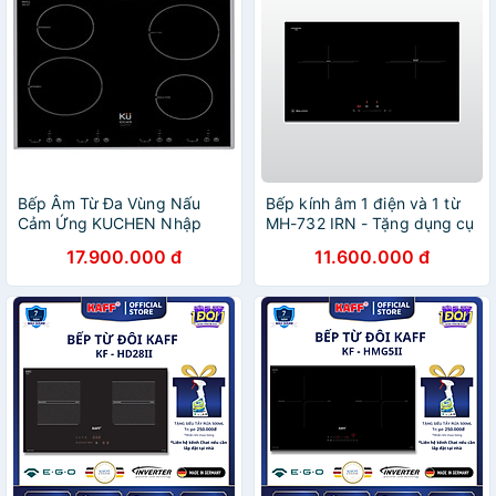
Bếp Âm Từ Đa Vùng Nấu
Bếp kính âm 1 điện và 1 từ
Cảm Ứng KUCHEN Nhập
MH-732 IRN - Tặng dụng cụ
Khẩu ĐỨC MIF437 (2 Bếp
xay tiêu + Chảo nấu từ cao
17.900.000 đ
11.600.000 đ
Từ + 2 Bếp Hồng Ngoại)
cấp - Hàng chính hãng