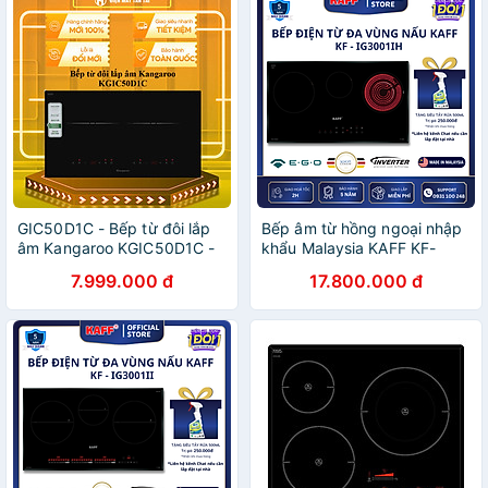
GIC50D1C - Bếp từ đôi lắp
Bếp âm từ hồng ngoại nhập
âm Kangaroo KGIC50D1C -
khẩu Malaysia KAFF KF-
HÀNG CHÍNH HÃNG - GIAO
IG3001IH - Hàng chính hãng
7.999.000 đ
17.800.000 đ
HCM