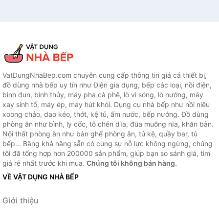
VatDungNhaBep.com chuyên cung cấp thông tin giá cả thiết bị,
đồ dùng nhà bếp uy tín như Điện gia dụng, bếp các loại, nồi điện,
bình đun, bình thủy, máy pha cà phê, lò vi sóng, lò nướng, máy
xay sinh tố, máy ép, máy hút khói. Dụng cụ nhà bếp như nồi niêu
xoong chảo, dao kéo, thớt, kệ tủ, ấm nước, bếp nướng. Đồ dùng
phòng ăn như bình, ly cốc, tô chén dĩa, đũa muỗng nĩa, khăn bàn.
Nội thất phòng ăn như bàn ghế phòng ăn, tủ kệ, quầy bar, tủ
bếp... Bằng khả năng sẵn có cùng sự nỗ lực không ngừng, chúng
tôi đã tổng hợp hơn 200000 sản phẩm, giúp bạn so sánh giá, tìm
giá rẻ nhất trước khi mua.
Chúng tôi không bán hàng.
VỀ VẬT DỤNG NHÀ BẾP
Giới thiệu