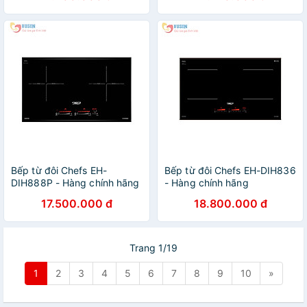
Bếp từ đôi Chefs EH-
Bếp từ đôi Chefs EH-DIH836
DIH888P - Hàng chính hãng
- Hàng chính hãng
17.500.000 đ
18.800.000 đ
Trang 1/19
1
2
3
4
5
6
7
8
9
10
»