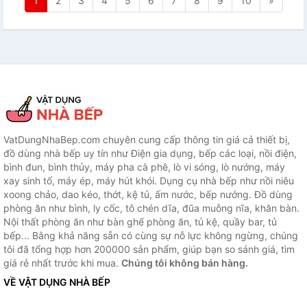
1
2
3
4
5
6
7
8
9
10
»
VatDungNhaBep.com chuyên cung cấp thông tin giá cả thiết bị,
đồ dùng nhà bếp uy tín như Điện gia dụng, bếp các loại, nồi điện,
bình đun, bình thủy, máy pha cà phê, lò vi sóng, lò nướng, máy
xay sinh tố, máy ép, máy hút khói. Dụng cụ nhà bếp như nồi niêu
xoong chảo, dao kéo, thớt, kệ tủ, ấm nước, bếp nướng. Đồ dùng
phòng ăn như bình, ly cốc, tô chén dĩa, đũa muỗng nĩa, khăn bàn.
Nội thất phòng ăn như bàn ghế phòng ăn, tủ kệ, quầy bar, tủ
bếp... Bằng khả năng sẵn có cùng sự nỗ lực không ngừng, chúng
tôi đã tổng hợp hơn 200000 sản phẩm, giúp bạn so sánh giá, tìm
giá rẻ nhất trước khi mua.
Chúng tôi không bán hàng.
VỀ VẬT DỤNG NHÀ BẾP