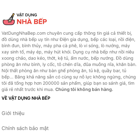
VatDungNhaBep.com chuyên cung cấp thông tin giá cả thiết bị,
đồ dùng nhà bếp uy tín như Điện gia dụng, bếp các loại, nồi điện,
bình đun, bình thủy, máy pha cà phê, lò vi sóng, lò nướng, máy
xay sinh tố, máy ép, máy hút khói. Dụng cụ nhà bếp như nồi niêu
xoong chảo, dao kéo, thớt, kệ tủ, ấm nước, bếp nướng. Đồ dùng
phòng ăn như bình, ly cốc, tô chén dĩa, đũa muỗng nĩa, khăn bàn.
Nội thất phòng ăn như bàn ghế phòng ăn, tủ kệ, quầy bar, tủ
bếp... Bằng khả năng sẵn có cùng sự nỗ lực không ngừng, chúng
tôi đã tổng hợp hơn 200000 sản phẩm, giúp bạn so sánh giá, tìm
giá rẻ nhất trước khi mua.
Chúng tôi không bán hàng.
VỀ VẬT DỤNG NHÀ BẾP
Giới thiệu
Chính sách bảo mật