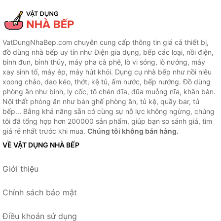
VatDungNhaBep.com chuyên cung cấp thông tin giá cả thiết bị,
đồ dùng nhà bếp uy tín như Điện gia dụng, bếp các loại, nồi điện,
bình đun, bình thủy, máy pha cà phê, lò vi sóng, lò nướng, máy
xay sinh tố, máy ép, máy hút khói. Dụng cụ nhà bếp như nồi niêu
xoong chảo, dao kéo, thớt, kệ tủ, ấm nước, bếp nướng. Đồ dùng
phòng ăn như bình, ly cốc, tô chén dĩa, đũa muỗng nĩa, khăn bàn.
Nội thất phòng ăn như bàn ghế phòng ăn, tủ kệ, quầy bar, tủ
bếp... Bằng khả năng sẵn có cùng sự nỗ lực không ngừng, chúng
tôi đã tổng hợp hơn 200000 sản phẩm, giúp bạn so sánh giá, tìm
giá rẻ nhất trước khi mua.
Chúng tôi không bán hàng.
VỀ VẬT DỤNG NHÀ BẾP
Giới thiệu
Chính sách bảo mật
Điều khoản sử dụng