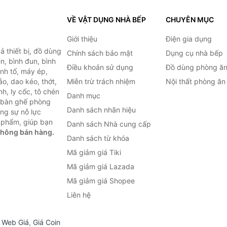
VỀ VẬT DỤNG NHÀ BẾP
CHUYÊN MỤC
Giới thiệu
Điện gia dụng
 thiết bị, đồ dùng
Chính sách bảo mật
Dụng cụ nhà bếp
n, bình đun, bình
Điều khoản sử dụng
Đồ dùng phòng ă
inh tố, máy ép,
o, dao kéo, thớt,
Miễn trừ trách nhiệm
Nội thất phòng ăn
h, ly cốc, tô chén
Danh mục
ư bàn ghế phòng
Danh sách nhãn hiệu
ùng sự nỗ lực
 phẩm, giúp bạn
Danh sách Nhà cung cấp
không bán hàng.
Danh sách từ khóa
Mã giảm giá Tiki
Mã giảm giá Lazada
Mã giảm giá Shopee
Liên hệ
,
Web Giá
,
Giá Coin