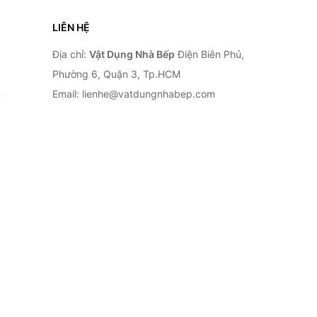
LIÊN HỆ
Địa chỉ:
Vật Dụng Nhà Bếp
Điện Biên Phủ,
Phường 6, Quận 3, Tp.HCM
n
Email: lienhe@vatdungnhabep.com