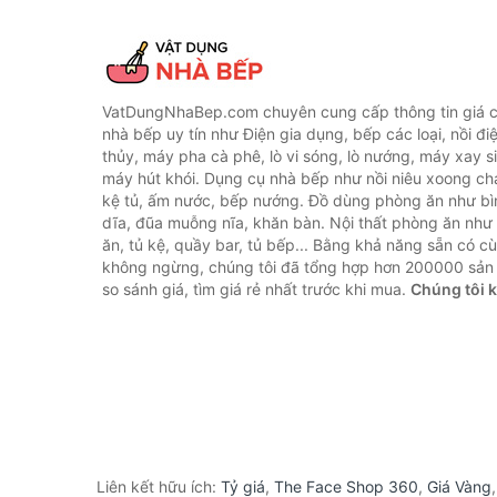
VatDungNhaBep.com chuyên cung cấp thông tin giá cả
nhà bếp uy tín như Điện gia dụng, bếp các loại, nồi điệ
thủy, máy pha cà phê, lò vi sóng, lò nướng, máy xay s
máy hút khói. Dụng cụ nhà bếp như nồi niêu xoong chả
kệ tủ, ấm nước, bếp nướng. Đồ dùng phòng ăn như bìn
dĩa, đũa muỗng nĩa, khăn bàn. Nội thất phòng ăn nh
ăn, tủ kệ, quầy bar, tủ bếp... Bằng khả năng sẵn có c
không ngừng, chúng tôi đã tổng hợp hơn 200000 sản
so sánh giá, tìm giá rẻ nhất trước khi mua.
Chúng tôi 
Liên kết hữu ích:
Tỷ giá
,
The Face Shop 360
,
Giá Vàng