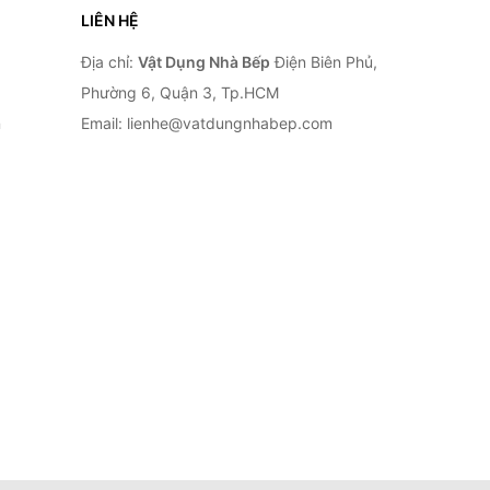
LIÊN HỆ
Địa chỉ:
Vật Dụng Nhà Bếp
Điện Biên Phủ,
Phường 6, Quận 3, Tp.HCM
n
Email: lienhe@vatdungnhabep.com