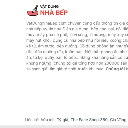
VatDungNhaBep.com chuyên cung cấp thông tin giá cả
nhà bếp uy tín như Điện gia dụng, bếp các loại, nồi điệ
thủy, máy pha cà phê, lò vi sóng, lò nướng, máy xay s
máy hút khói. Dụng cụ nhà bếp như nồi niêu xoong chả
kệ tủ, ấm nước, bếp nướng. Đồ dùng phòng ăn như bìn
dĩa, đũa muỗng nĩa, khăn bàn. Nội thất phòng ăn nh
ăn, tủ kệ, quầy bar, tủ bếp... Bằng khả năng sẵn có c
không ngừng, chúng tôi đã tổng hợp hơn 200000 sản
so sánh giá, tìm giá rẻ nhất trước khi mua.
Chúng tôi 
Liên kết hữu ích:
Tỷ giá
,
The Face Shop 360
,
Giá Vàng