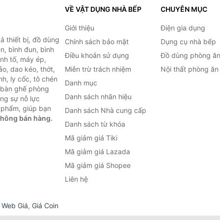
VỀ VẬT DỤNG NHÀ BẾP
CHUYÊN MỤC
Giới thiệu
Điện gia dụng
 thiết bị, đồ dùng
Chính sách bảo mật
Dụng cụ nhà bếp
n, bình đun, bình
Điều khoản sử dụng
Đồ dùng phòng ă
inh tố, máy ép,
o, dao kéo, thớt,
Miễn trừ trách nhiệm
Nội thất phòng ăn
h, ly cốc, tô chén
Danh mục
ư bàn ghế phòng
Danh sách nhãn hiệu
ùng sự nỗ lực
 phẩm, giúp bạn
Danh sách Nhà cung cấp
không bán hàng.
Danh sách từ khóa
Mã giảm giá Tiki
Mã giảm giá Lazada
Mã giảm giá Shopee
Liên hệ
,
Web Giá
,
Giá Coin