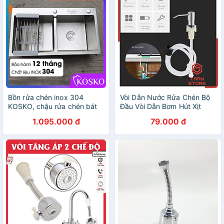
Bồn rửa chén inox 304
Vòi Dẫn Nước Rửa Chén Bộ
KOSKO, chậu rửa chén bát
Đầu Vòi Dẫn Bơm Hút Xịt
82x45cm đúc cân lắp được
Nước Rửa Chén Dầu Rửa
1.095.000 đ
79.000 đ
nhiều loại vòi nước rửa chén
Bát Gắn Bồn Rửa Bát