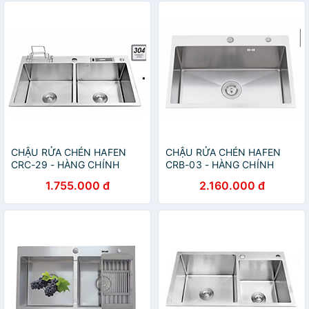
CHẬU RỬA CHÉN HAFEN
CHẬU RỬA CHÉN HAFEN
CRC-29 - HÀNG CHÍNH
CRB-03 - HÀNG CHÍNH
HÃNG
HÃNG
1.755.000 đ
2.160.000 đ