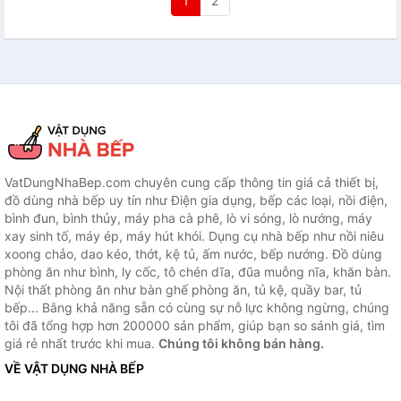
1
2
VatDungNhaBep.com chuyên cung cấp thông tin giá cả thiết bị,
đồ dùng nhà bếp uy tín như Điện gia dụng, bếp các loại, nồi điện,
bình đun, bình thủy, máy pha cà phê, lò vi sóng, lò nướng, máy
xay sinh tố, máy ép, máy hút khói. Dụng cụ nhà bếp như nồi niêu
xoong chảo, dao kéo, thớt, kệ tủ, ấm nước, bếp nướng. Đồ dùng
phòng ăn như bình, ly cốc, tô chén dĩa, đũa muỗng nĩa, khăn bàn.
Nội thất phòng ăn như bàn ghế phòng ăn, tủ kệ, quầy bar, tủ
bếp... Bằng khả năng sẵn có cùng sự nỗ lực không ngừng, chúng
tôi đã tổng hợp hơn 200000 sản phẩm, giúp bạn so sánh giá, tìm
giá rẻ nhất trước khi mua.
Chúng tôi không bán hàng.
VỀ VẬT DỤNG NHÀ BẾP