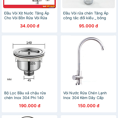
Đầu Vòi Xịt Nước Tăng Áp
Đầu Vòi rửa chén Tăng Áp
Cho Vòi Bồn Rửa Vòi Rửa
công tắc đổi kiểu _ bông
Chén Đầu Nối Vòi Rửa Bát
tăng áp rửa chén BTA4_Đầu
34.000 đ
95.000 đ
Tăng Áp Xoay 360 Độ Điều
vòi rửa bát tăng áp lực nước
Chỉnh Thoải Mái
2 chế độ phun_đầu tăng áp
rửa chén bát nhựa ABS si
inox cao cấp_ đầu vòi rửa
chén tăng áp_ vòi rửa chén
đa năng
Bộ Lọc Bầu xả chậu rửa
Vòi Nước Rửa Chén Lạnh
chén Inox 304 Phi 140
Inox 304 Kèm Dây Cấp
Nước
190.000 đ
150.000 đ