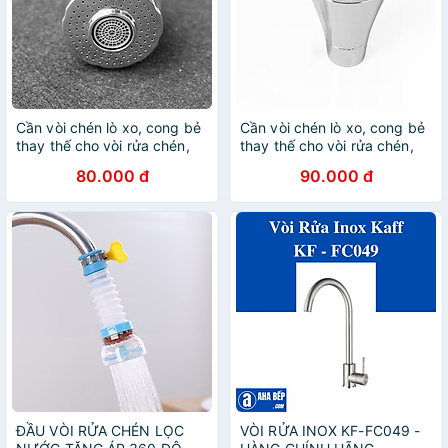
Cần vòi chén lò xo, cong bẻ
Cần vòi chén lò xo, cong bẻ
thay thế cho vòi rửa chén,
thay thế cho vòi rửa chén,
có đầu chỉnh 2 chế độ nước
đầu vòi loa chuyển 02 chế
80.000 đ
90.000 đ
độ xoay
ĐẦU VÒI RỬA CHÉN LỌC
VÒI RỬA INOX KF-FC049 -