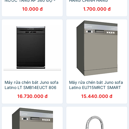
NƯỚC TĂNG ÁP 360 ĐỘ -
HÀNG CHÍNH HÃNG
giao màu ngẫu nhiên
10.000 đ
1.700.000 đ
Máy rửa chén bát Juno sofa
Máy rửa chén bát Juno sofa
Latino LT SMB14EUCT 806
Latino EU715MRCT SMART
x 601 x 600 mm
845 x 600 x 598 mm
16.730.000 đ
15.440.000 đ