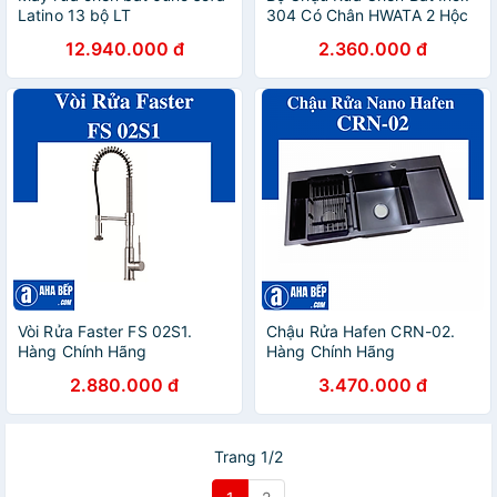
Latino 13 bộ LT
304 Có Chân HWATA 2 Hộc
WD1304GCT 596 x 600 x
1 Bàn - Hàng Chính Hãng
12.940.000 đ
2.360.000 đ
845 mm
nhiều kích thước
Vòi Rửa Faster FS 02S1.
Chậu Rửa Hafen CRN-02.
Hàng Chính Hãng
Hàng Chính Hãng
2.880.000 đ
3.470.000 đ
Trang 1/2