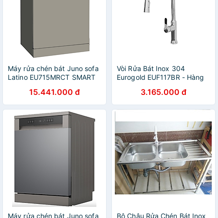
Máy rửa chén bát Juno sofa
Vòi Rửa Bát Inox 304
Latino EU715MRCT SMART
Eurogold EUF117BR - Hàng
845 x 600 x 598 mm
Chính Hãng
15.441.000 đ
3.165.000 đ
Máy rửa chén bát Juno sofa
Bộ Chậu Rửa Chén Bát Inox