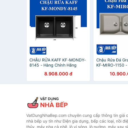
CHẬU RỬA KAFF KF-MONDY-
Chậu Rửa Đá Gra
8145 - Hàng Chính Hãng
KF-MIRO-1150 -
Hãng
8.908.000 đ
10.900.
VatDungNhaBep.com chuyên cung cấp thông tin giá cả
nhà bếp uy tín như Điện gia dụng, bếp các loại, nồi điệ
thủy, máy pha cà phê, lò vi sóng, lò nướng, máy xay s