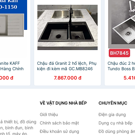
nite KAFF
Chậu đá Granit 2 hố lệch, Phụ
Chậu đúc 2 h
 Hàng Chính
kiện đi kèm mã GC.MB8246
Tundo Boss 
thương hiệu Gerari
75*42 mm
000 đ
7.867.000 đ
5.41
VỀ VẬT DỤNG NHÀ BẾP
CHUYÊN MỤC
Giới thiệu
Điện gia dụng
 thiết bị, đồ dùng
Chính sách bảo mật
Dụng cụ nhà bếp
n, bình đun, bình
Điều khoản sử dụng
Đồ dùng phòng ă
inh tố, máy ép,