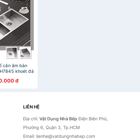
ố cân âm bàn
BH7845 khoét đá
0.000 đ
LIÊN HỆ
Địa chỉ:
Vật Dụng Nhà Bếp
Điện Biên Phủ,
Phường 6, Quận 3, Tp.HCM
n
Email: lienhe@vatdungnhabep.com