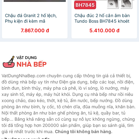
Chậu đá Granit 2 hố lệch,
Chậu đúc 2 hố cân âm bàn
Phụ kiện đi kèm mã
Tundo Boss BH7845 khoét
GC.MB8246 thương hiệu
đá 75*42 mm
7.867.000 đ
5.410.000 đ
Gerari
VatDungNhaBep.com chuyên cung cấp thông tin giá cả thiết bị,
đồ dùng nhà bếp uy tín như Điện gia dụng, bếp các loại, nồi điện,
bình đun, bình thủy, máy pha cà phê, lò vi sóng, lò nướng, máy
xay sinh tố, máy ép, máy hút khói. Dụng cụ nhà bếp như nồi niêu
xoong chảo, dao kéo, thớt, kệ tủ, ấm nước, bếp nướng. Đồ dùng
phòng ăn như bình, ly cốc, tô chén dĩa, đũa muỗng nĩa, khăn bàn.
Nội thất phòng ăn như bàn ghế phòng ăn, tủ kệ, quầy bar, tủ
bếp... Bằng khả năng sẵn có cùng sự nỗ lực không ngừng, chúng
tôi đã tổng hợp hơn 200000 sản phẩm, giúp bạn so sánh giá, tìm
giá rẻ nhất trước khi mua.
Chúng tôi không bán hàng.