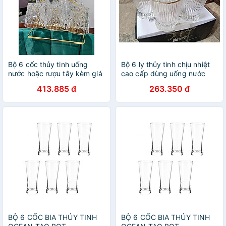
Bộ 6 cốc thủy tinh uống
Bộ 6 ly thủy tinh chịu nhiệt
nước hoặc rượu tây kèm giá
cao cấp dùng uống nước
úp cốc hình tim
hoặc rượu tây vân sọc viền
413.885 đ
263.350 đ
vàng miệng loe
BỘ 6 CỐC BIA THỦY TINH
BỘ 6 CỐC BIA THỦY TINH