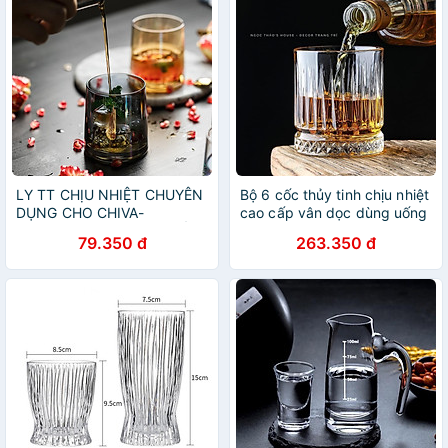
LY TT CHỊU NHIỆT CHUYÊN
Bộ 6 cốc thủy tinh chịu nhiệt
DỤNG CHO CHIVA-
cao cấp vân dọc dùng uống
MACALLAN-WHISKY | CỐC
nươc shoặc ruou tây sang
79.350 đ
263.350 đ
THỦY TINH CAO CẤP | CỐC
trọng
TRỤ UỐNG RƯỢU MẠNH