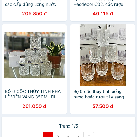
cao cấp dùng uống nước
Heodecor C02, cốc rượu
hoặc rượu tây vân trống
ngoại họa tiết sóng nước
205.850 đ
40.115 đ
đồng trắng không viền vàng
315ml
BỘ 6 CỐC THỦY TINH PHA
Bộ 6 cốc thủy tinh uống
LÊ VIỀN VÀNG 350ML DL
nước hoặc rượu tây sang
011V CAO CẤP
trạng vân bóng
261.050 đ
57.500 đ
Trang 1/5