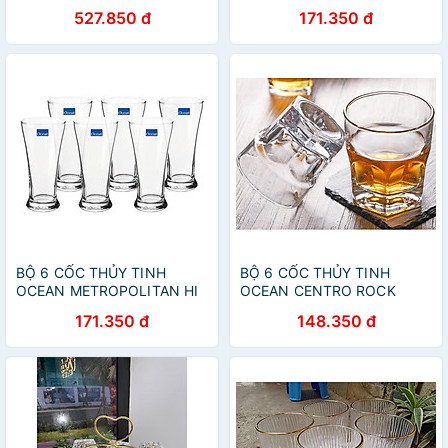
MUG P0140 - 360ML
BALL B1312 - 330ML
527.850 đ
171.350 đ
BỘ 6 CỐC THỦY TINH
BỘ 6 CỐC THỦY TINH
OCEAN METROPOLITAN HI
OCEAN CENTRO ROCK
BALL B1312 - 330ML
WHISKEY B1960 - 300ML
171.350 đ
148.350 đ