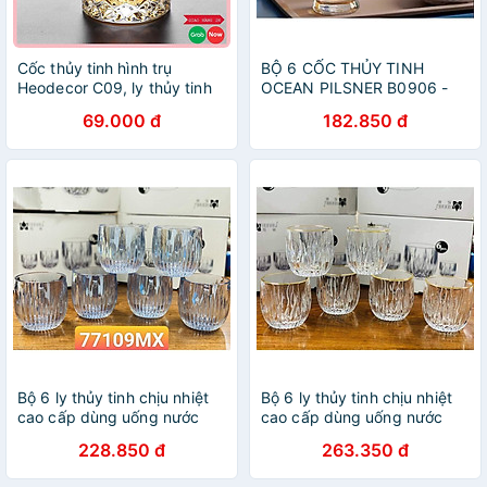
Cốc thủy tinh hình trụ
BỘ 6 CỐC THỦY TINH
Heodecor C09, ly thủy tinh
OCEAN PILSNER B0906 -
họa tiết phong cách Châu
170ML
69.000 đ
182.850 đ
Âu
Bộ 6 ly thủy tinh chịu nhiệt
Bộ 6 ly thủy tinh chịu nhiệt
cao cấp dùng uống nước
cao cấp dùng uống nước
hoặc rượu tây vân sóng
hoặc rượu tây vân sóng
228.850 đ
263.350 đ
xanh
trắng