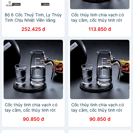
Bộ 6 Cốc Thuỷ Tinh, Ly Thủy
Cốc thủy tinh chia vạch có
Tinh Chịu Nhiệt Viền Vàng
tay cầm, cốc thủy tinh rót
Sọc Vân Gỗ | Ly Whisky |
rượu vang
252.425 đ
113.850 đ
Decor quán Bar phong cách
Châu Âu
Cốc thủy tinh chia vạch có
Cốc thủy tinh chia vạch có
tay cầm, cốc thủy tinh rót
tay cầm, cốc thủy tinh rót
rượu vang
rượu vang
90.850 đ
90.850 đ