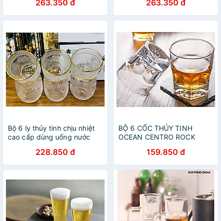
263.350 đ
263.350 đ
cương ánh xanh
cương vàng chanh
Bộ 6 ly thủy tinh chịu nhiệt
BỘ 6 CỐC THỦY TINH
cao cấp dùng uống nước
OCEAN CENTRO ROCK
hoặc rượu tây vân trống
WHISKEY B1960 - 300ML
228.850 đ
159.850 đ
đồng đáy tròn