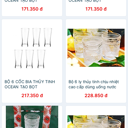
OCEAN TẠO BỌT
OCEAN TẠO BỌT
METROPOLITAN B1314 -
METROPOLITAN B1314 -
171.350 đ
171.350 đ
400ML
400ML
BỘ 6 CỐC BIA THỦY TINH
Bộ 6 ly thủy tinh chịu nhiệt
OCEAN TẠO BỌT
cao cấp dùng uống nước
METROPOLITAN B1314 -
hoặc rượu tây vân trống
217.350 đ
228.850 đ
400ML
đồng trắng không viền vàng
365ml