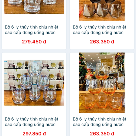
Bộ 6 ly thủy tinh chịu nhiệt
Bộ 6 ly thủy tinh chịu nhiệt
cao cấp dùng uống nước
cao cấp dùng uống nước
hoặc rượu tây vân nổi trắng
hoặc rượu tây vân kim
279.450 đ
263.350 đ
300ml
cương ghi
Bộ 6 ly thủy tinh chịu nhiệt
Bộ 6 ly thủy tinh chịu nhiệt
cao cấp dùng uống nước
cao cấp dùng uống nước
hoặc rượu tây tròn trứng ánh
hoặc rượu tây vân kim
297.850 đ
263.350 đ
xanh
cương cam