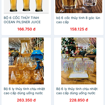
BỘ 6 CỐC THỦY TINH
bộ 6 cốc thủy tinh 8 góc lùn
OCEAN PILSNER JUICE
cao cấp
B5011 - 315ML
166.750 đ
158.125 đ
Bộ 6 ly thủy tinh chịu nhiệt
Bộ 6 ly thủy tinh chịu nhiệt
cao cấp dùng uống nước
cao cấp dùng uống nước
hoặc rượu tây vân kim
hoặc rượu tây vân sọc ánh
263.350 đ
228.850 đ
cương vàng
trai