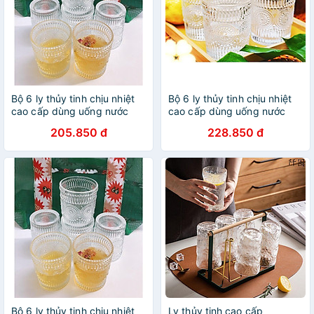
Bộ 6 ly thủy tinh chịu nhiệt
Bộ 6 ly thủy tinh chịu nhiệt
cao cấp dùng uống nước
cao cấp dùng uống nước
hoặc rượu tây vân trống
hoặc rượu tây vân trống
205.850 đ
228.850 đ
đồng trắng không viền vàng
đồng trắng không viền vàng
315ml
365ml
Bộ 6 ly thủy tinh chịu nhiệt
Ly thủy tinh cao cấp