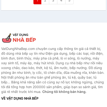
1
2
3
4
5
VatDungNhaBep.com chuyên cung cấp thông tin giá cả thiết bị,
đồ dùng nhà bếp uy tín như Điện gia dụng, bếp các loại, nồi điện,
bình đun, bình thủy, máy pha cà phê, lò vi sóng, lò nướng, máy
xay sinh tố, máy ép, máy hút khói. Dụng cụ nhà bếp như nồi niêu
xoong chảo, dao kéo, thớt, kệ tủ, ấm nước, bếp nướng. Đồ dùng
phòng ăn như bình, ly cốc, tô chén dĩa, đũa muỗng nĩa, khăn bàn.
Nội thất phòng ăn như bàn ghế phòng ăn, tủ kệ, quầy bar, tủ
bếp... Bằng khả năng sẵn có cùng sự nỗ lực không ngừng, chúng
tôi đã tổng hợp hơn 200000 sản phẩm, giúp bạn so sánh giá, tìm
giá rẻ nhất trước khi mua.
Chúng tôi không bán hàng.
VỀ VẬT DỤNG NHÀ BẾP