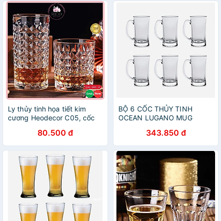
Ly thủy tinh họa tiết kim
BỘ 6 CỐC THỦY TINH
cương Heodecor C05, cốc
OCEAN LUGANO MUG
thủy tinh uống rượu ngoại
P0740 - 330ML
80.500 đ
343.850 đ
cao cấp