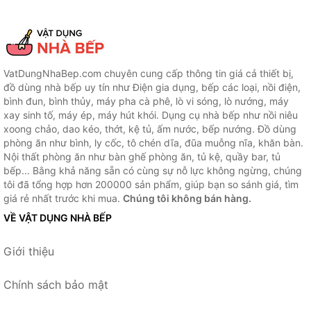
VatDungNhaBep.com chuyên cung cấp thông tin giá cả thiết bị,
đồ dùng nhà bếp uy tín như Điện gia dụng, bếp các loại, nồi điện,
bình đun, bình thủy, máy pha cà phê, lò vi sóng, lò nướng, máy
xay sinh tố, máy ép, máy hút khói. Dụng cụ nhà bếp như nồi niêu
xoong chảo, dao kéo, thớt, kệ tủ, ấm nước, bếp nướng. Đồ dùng
phòng ăn như bình, ly cốc, tô chén dĩa, đũa muỗng nĩa, khăn bàn.
Nội thất phòng ăn như bàn ghế phòng ăn, tủ kệ, quầy bar, tủ
bếp... Bằng khả năng sẵn có cùng sự nỗ lực không ngừng, chúng
tôi đã tổng hợp hơn 200000 sản phẩm, giúp bạn so sánh giá, tìm
giá rẻ nhất trước khi mua.
Chúng tôi không bán hàng.
VỀ VẬT DỤNG NHÀ BẾP
Giới thiệu
Chính sách bảo mật