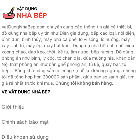
VatDungNhaBep.com chuyên cung cấp thông tin giá cả thiết bị,
đồ dùng nhà bếp uy tín như Điện gia dụng, bếp các loại, nồi điện,
bình đun, bình thủy, máy pha cà phê, lò vi sóng, lò nướng, máy
xay sinh tố, máy ép, máy hút khói. Dụng cụ nhà bếp như nồi niêu
xoong chảo, dao kéo, thớt, kệ tủ, ấm nước, bếp nướng. Đồ dùng
phòng ăn như bình, ly cốc, tô chén dĩa, đũa muỗng nĩa, khăn bàn.
Nội thất phòng ăn như bàn ghế phòng ăn, tủ kệ, quầy bar, tủ
bếp... Bằng khả năng sẵn có cùng sự nỗ lực không ngừng, chúng
tôi đã tổng hợp hơn 200000 sản phẩm, giúp bạn so sánh giá, tìm
giá rẻ nhất trước khi mua.
Chúng tôi không bán hàng.
VỀ VẬT DỤNG NHÀ BẾP
Giới thiệu
Chính sách bảo mật
Điều khoản sử dụng