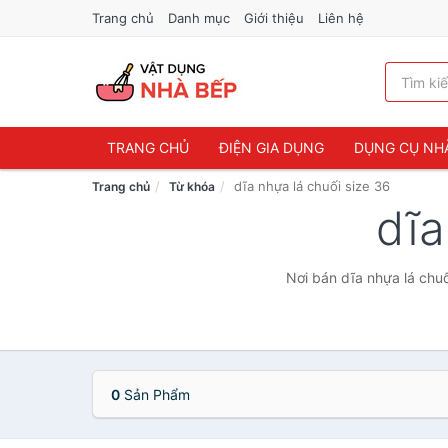
Trang chủ
Danh mục
Giới thiệu
Liên hệ
TRANG CHỦ
ĐIỆN GIA DỤNG
DỤNG CỤ NH
dĩa nhựa lá chuối size 36
Trang chủ
Từ khóa
dĩa
Nơi bán dĩa nhựa lá chuố
0
Sản Phẩm