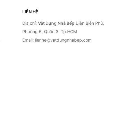
LIÊN HỆ
Địa chỉ:
Vật Dụng Nhà Bếp
Điện Biên Phủ,
Phường 6, Quận 3, Tp.HCM
n
Email: lienhe@vatdungnhabep.com