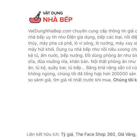
VatDungNhaBep.com chuyên cung cấp thông tin giá cả
nhà bếp uy tín như Điện gia dụng, bếp các loại, nồi điệ
thủy, máy pha cà phê, lò vi sóng, lò nướng, máy xay s
máy hút khói. Dụng cụ nhà bếp như nồi niêu xoong chả
kệ tủ, ấm nước, bếp nướng. Đồ dùng phòng ăn như bìn
dĩa, đũa muỗng nĩa, khăn bàn. Nội thất phòng ăn nh
ăn, tủ kệ, quầy bar, tủ bếp... Bằng khả năng sẵn có c
không ngừng, chúng tôi đã tổng hợp hơn 200000 sản
so sánh giá, tìm giá rẻ nhất trước khi mua.
Chúng tôi 
Liên kết hữu ích:
Tỷ giá
,
The Face Shop 360
,
Giá Vàng