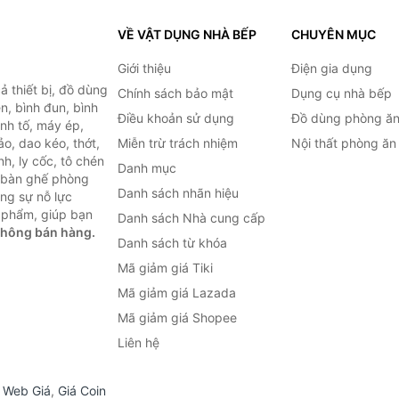
VỀ VẬT DỤNG NHÀ BẾP
CHUYÊN MỤC
Giới thiệu
Điện gia dụng
 thiết bị, đồ dùng
Chính sách bảo mật
Dụng cụ nhà bếp
n, bình đun, bình
Điều khoản sử dụng
Đồ dùng phòng ă
inh tố, máy ép,
o, dao kéo, thớt,
Miễn trừ trách nhiệm
Nội thất phòng ăn
h, ly cốc, tô chén
Danh mục
ư bàn ghế phòng
Danh sách nhãn hiệu
ùng sự nỗ lực
 phẩm, giúp bạn
Danh sách Nhà cung cấp
không bán hàng.
Danh sách từ khóa
Mã giảm giá Tiki
Mã giảm giá Lazada
Mã giảm giá Shopee
Liên hệ
,
Web Giá
,
Giá Coin