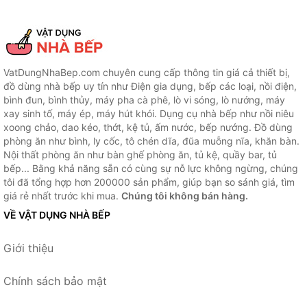
VatDungNhaBep.com chuyên cung cấp thông tin giá cả thiết bị,
đồ dùng nhà bếp uy tín như Điện gia dụng, bếp các loại, nồi điện,
bình đun, bình thủy, máy pha cà phê, lò vi sóng, lò nướng, máy
xay sinh tố, máy ép, máy hút khói. Dụng cụ nhà bếp như nồi niêu
xoong chảo, dao kéo, thớt, kệ tủ, ấm nước, bếp nướng. Đồ dùng
phòng ăn như bình, ly cốc, tô chén dĩa, đũa muỗng nĩa, khăn bàn.
Nội thất phòng ăn như bàn ghế phòng ăn, tủ kệ, quầy bar, tủ
bếp... Bằng khả năng sẵn có cùng sự nỗ lực không ngừng, chúng
tôi đã tổng hợp hơn 200000 sản phẩm, giúp bạn so sánh giá, tìm
giá rẻ nhất trước khi mua.
Chúng tôi không bán hàng.
VỀ VẬT DỤNG NHÀ BẾP
Giới thiệu
Chính sách bảo mật