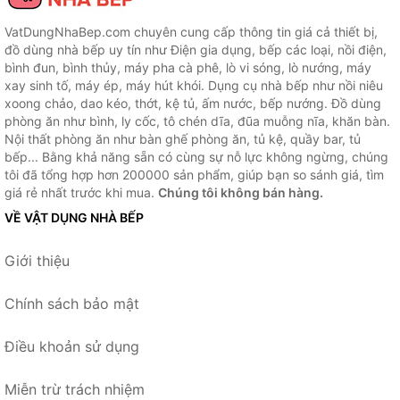
VatDungNhaBep.com chuyên cung cấp thông tin giá cả thiết bị,
đồ dùng nhà bếp uy tín như Điện gia dụng, bếp các loại, nồi điện,
bình đun, bình thủy, máy pha cà phê, lò vi sóng, lò nướng, máy
xay sinh tố, máy ép, máy hút khói. Dụng cụ nhà bếp như nồi niêu
xoong chảo, dao kéo, thớt, kệ tủ, ấm nước, bếp nướng. Đồ dùng
phòng ăn như bình, ly cốc, tô chén dĩa, đũa muỗng nĩa, khăn bàn.
Nội thất phòng ăn như bàn ghế phòng ăn, tủ kệ, quầy bar, tủ
bếp... Bằng khả năng sẵn có cùng sự nỗ lực không ngừng, chúng
tôi đã tổng hợp hơn 200000 sản phẩm, giúp bạn so sánh giá, tìm
giá rẻ nhất trước khi mua.
Chúng tôi không bán hàng.
VỀ VẬT DỤNG NHÀ BẾP
Giới thiệu
Chính sách bảo mật
Điều khoản sử dụng
Miễn trừ trách nhiệm