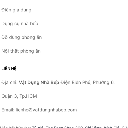
Điện gia dụng
Dụng cụ nhà bếp
Đồ dùng phòng ăn
Nội thất phòng ăn
LIÊN HỆ
Địa chỉ:
Vật Dụng Nhà Bếp
Điện Biên Phủ, Phường 6,
Quận 3, Tp.HCM
Email: lienhe@vatdungnhabep.com
Liên kết hữu ích:
Tỷ giá
,
The Face Shop 360
,
Giá Vàng
,
Web Giá
,
Giá