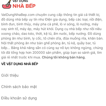
VatDungNhaBep.com chuyên cung cấp thông tin giá cả thiết bị,
đồ dùng nhà bếp uy tín như Điện gia dụng, bếp các loại, nồi điện,
bình đun, bình thủy, máy pha cà phê, lò vi sóng, lò nướng, máy
xay sinh tố, máy ép, máy hút khói. Dụng cụ nhà bếp như nồi niêu
xoong chảo, dao kéo, thớt, kệ tủ, ấm nước, bếp nướng. Đồ dùng
phòng ăn như bình, ly cốc, tô chén dĩa, đũa muỗng nĩa, khăn bàn.
Nội thất phòng ăn như bàn ghế phòng ăn, tủ kệ, quầy bar, tủ
bếp... Bằng khả năng sẵn có cùng sự nỗ lực không ngừng, chúng
tôi đã tổng hợp hơn 200000 sản phẩm, giúp bạn so sánh giá, tìm
giá rẻ nhất trước khi mua.
Chúng tôi không bán hàng.
VỀ VẬT DỤNG NHÀ BẾP
Giới thiệu
Chính sách bảo mật
Điều khoản sử dụng