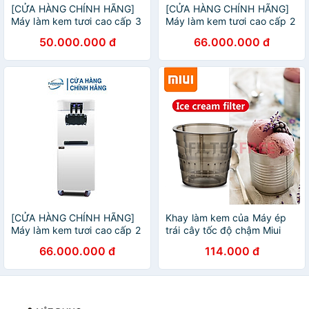
[CỬA HÀNG CHÍNH HÃNG]
[CỬA HÀNG CHÍNH HÃNG]
Máy làm kem tươi cao cấp 3
Máy làm kem tươi cao cấp 2
máy nén dạng bàn
máy nén dạng bàn
50.000.000 đ
66.000.000 đ
[CỬA HÀNG CHÍNH HÃNG]
Khay làm kem của Máy ép
Máy làm kem tươi cao cấp 2
trái cây tốc độ chậm Miui
máy nén dạng đứng
JE-B03B, B01B, JE-B02B ,
66.000.000 đ
114.000 đ
JE-B05B, XKJ-03B, B01B
mã B11 - Hàng Nhập Khẩu