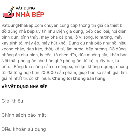
VatDungNhaBep.com chuyên cung cấp thông tin giá cả thiết bị,
đồ dùng nhà bếp uy tín như Điện gia dụng, bếp các loại, nồi điện,
bình đun, bình thủy, máy pha cà phê, lò vi sóng, lò nướng, máy
xay sinh tố, máy ép, máy hút khói. Dụng cụ nhà bếp như nồi niêu
xoong chảo, dao kéo, thớt, kệ tủ, ấm nước, bếp nướng. Đồ dùng
phòng ăn như bình, ly cốc, tô chén dĩa, đũa muỗng nĩa, khăn bàn.
Nội thất phòng ăn như bàn ghế phòng ăn, tủ kệ, quầy bar, tủ
bếp... Bằng khả năng sẵn có cùng sự nỗ lực không ngừng, chúng
tôi đã tổng hợp hơn 200000 sản phẩm, giúp bạn so sánh giá, tìm
giá rẻ nhất trước khi mua.
Chúng tôi không bán hàng.
VỀ VẬT DỤNG NHÀ BẾP
Giới thiệu
Chính sách bảo mật
Điều khoản sử dụng