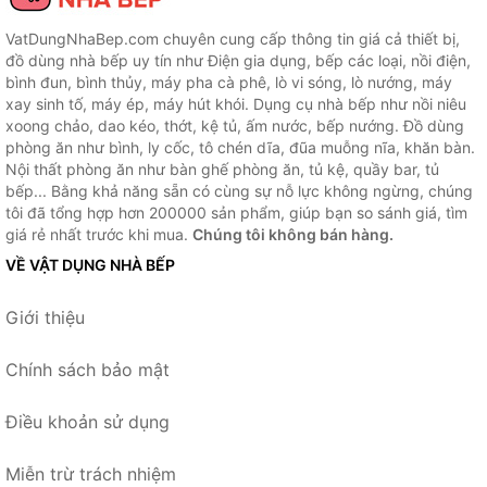
VatDungNhaBep.com chuyên cung cấp thông tin giá cả thiết bị,
đồ dùng nhà bếp uy tín như Điện gia dụng, bếp các loại, nồi điện,
bình đun, bình thủy, máy pha cà phê, lò vi sóng, lò nướng, máy
xay sinh tố, máy ép, máy hút khói. Dụng cụ nhà bếp như nồi niêu
xoong chảo, dao kéo, thớt, kệ tủ, ấm nước, bếp nướng. Đồ dùng
phòng ăn như bình, ly cốc, tô chén dĩa, đũa muỗng nĩa, khăn bàn.
Nội thất phòng ăn như bàn ghế phòng ăn, tủ kệ, quầy bar, tủ
bếp... Bằng khả năng sẵn có cùng sự nỗ lực không ngừng, chúng
tôi đã tổng hợp hơn 200000 sản phẩm, giúp bạn so sánh giá, tìm
giá rẻ nhất trước khi mua.
Chúng tôi không bán hàng.
VỀ VẬT DỤNG NHÀ BẾP
Giới thiệu
Chính sách bảo mật
Điều khoản sử dụng
Miễn trừ trách nhiệm