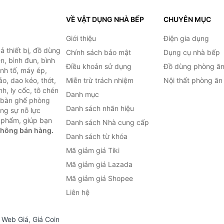
VỀ VẬT DỤNG NHÀ BẾP
CHUYÊN MỤC
Giới thiệu
Điện gia dụng
 thiết bị, đồ dùng
Chính sách bảo mật
Dụng cụ nhà bếp
n, bình đun, bình
Điều khoản sử dụng
Đồ dùng phòng ă
inh tố, máy ép,
o, dao kéo, thớt,
Miễn trừ trách nhiệm
Nội thất phòng ăn
h, ly cốc, tô chén
Danh mục
ư bàn ghế phòng
Danh sách nhãn hiệu
ùng sự nỗ lực
 phẩm, giúp bạn
Danh sách Nhà cung cấp
không bán hàng.
Danh sách từ khóa
Mã giảm giá Tiki
Mã giảm giá Lazada
Mã giảm giá Shopee
Liên hệ
,
Web Giá
,
Giá Coin