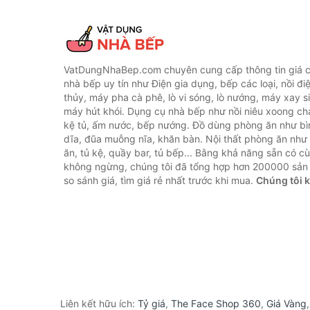
VatDungNhaBep.com chuyên cung cấp thông tin giá cả
nhà bếp uy tín như Điện gia dụng, bếp các loại, nồi điệ
thủy, máy pha cà phê, lò vi sóng, lò nướng, máy xay s
máy hút khói. Dụng cụ nhà bếp như nồi niêu xoong chả
kệ tủ, ấm nước, bếp nướng. Đồ dùng phòng ăn như bìn
dĩa, đũa muỗng nĩa, khăn bàn. Nội thất phòng ăn nh
ăn, tủ kệ, quầy bar, tủ bếp... Bằng khả năng sẵn có c
không ngừng, chúng tôi đã tổng hợp hơn 200000 sản
so sánh giá, tìm giá rẻ nhất trước khi mua.
Chúng tôi 
Liên kết hữu ích:
Tỷ giá
,
The Face Shop 360
,
Giá Vàng