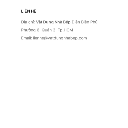
LIÊN HỆ
Địa chỉ:
Vật Dụng Nhà Bếp
Điện Biên Phủ,
Phường 6, Quận 3, Tp.HCM
n
Email: lienhe@vatdungnhabep.com