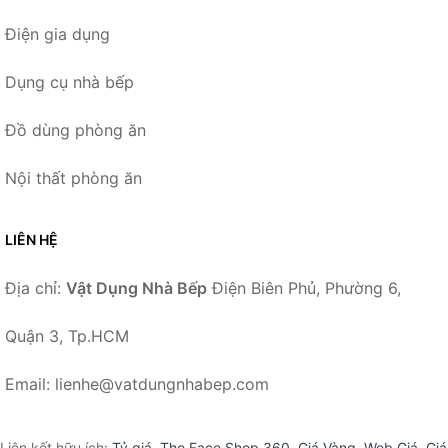
Điện gia dụng
Dụng cụ nhà bếp
Đồ dùng phòng ăn
Nội thất phòng ăn
LIÊN HỆ
Địa chỉ:
Vật Dụng Nhà Bếp
Điện Biên Phủ, Phường 6,
Quận 3, Tp.HCM
Email: lienhe@vatdungnhabep.com
Liên kết hữu ích:
Tỷ giá
,
The Face Shop 360
,
Giá Vàng
,
Web Giá
,
Giá