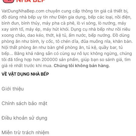
VatDungNhaBep.com chuyên cung cấp thông tin giá cả thiết bị,
đồ dùng nhà bếp uy tín như Điện gia dụng, bếp các loại, nồi điện,
bình đun, bình thủy, máy pha cà phê, lò vi sóng, lò nướng, máy
xay sinh tố, máy ép, máy hút khói. Dụng cụ nhà bếp như nồi niêu
xoong chảo, dao kéo, thớt, kệ tủ, ấm nước, bếp nướng. Đồ dùng
phòng ăn như bình, ly cốc, tô chén dĩa, đũa muỗng nĩa, khăn bàn.
Nội thất phòng ăn như bàn ghế phòng ăn, tủ kệ, quầy bar, tủ
bếp... Bằng khả năng sẵn có cùng sự nỗ lực không ngừng, chúng
tôi đã tổng hợp hơn 200000 sản phẩm, giúp bạn so sánh giá, tìm
giá rẻ nhất trước khi mua.
Chúng tôi không bán hàng.
VỀ VẬT DỤNG NHÀ BẾP
Giới thiệu
Chính sách bảo mật
Điều khoản sử dụng
Miễn trừ trách nhiệm