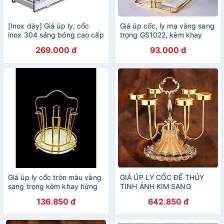
[Inox dày] Giá úp ly, cốc
Giá úp cốc, ly mạ vàng sang
inox 304 sáng bóng cao cấp
trọng GS1022, kèm khay
hứng nước
269.000 đ
93.000 đ
Giá úp ly cốc tròn màu vàng
GIÁ ÚP LY CỐC ĐẾ THỦY
sang trọng kèm khay hứng
TINH ÁNH KIM SANG
nước
TRỌNG CAO CẤP
136.850 đ
642.850 đ