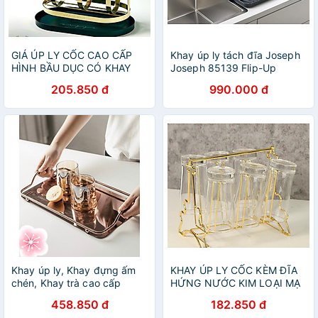
GIÁ ÚP LY CỐC CAO CẤP
Khay úp ly tách đĩa Joseph
HÌNH BẦU DỤC CÓ KHAY
Joseph 85139 Flip-Up
HỨNG NƯỚC - ANTH684
(Grey) Hàng chính hãng
205.850 đ
990.000 đ
Khay úp ly, Khay đựng ấm
KHAY ÚP LY CỐC KÈM ĐĨA
chén, Khay trà cao cấp
HỨNG NƯỚC KIM LOẠI MẠ
bằng inox mạ - VD706
VÀNG SANG TRỌNG -
458.850 đ
182.850 đ
VD138