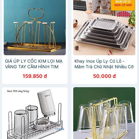
GIÁ ÚP LY CỐC KIM LỌI MẠ
Khay Inox Úp Ly Có Lỗ -
VÀNG TAY CẦM HÌNH TIM
Mâm Trà Chữ Nhật Nhiều Cỡ
159.850 đ
50.000 đ