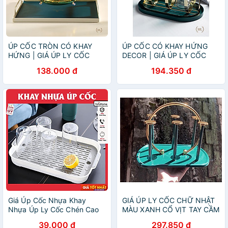
ÚP CỐC TRÒN CÓ KHAY
ÚP CỐC CÓ KHAY HỨNG
HỨNG | GIÁ ÚP LY CỐC
DECOR | GIÁ ÚP LY CỐC
SƠN TĨNH ĐIỆN KÈM KHAY
SƠN TĨNH ĐIỆN KÈM KHAY
138.000 đ
194.350 đ
HỨNG TRÒN HOME
HỨNG NƯỚC BẦU DỤC
LUXURY DECOR PHONG
HOME LUXURY DECOR
CÁCH VINTAGE 2022 NEW
PHONG CÁCH RETRO
Giá Úp Cốc Nhựa Khay
GIÁ ÚP LY CỐC CHỮ NHẬT
Nhựa Úp Ly Cốc Chén Cao
MÀU XANH CỔ VỊT TAY CẦM
Cấp ECCO, Có Rãnh Nước
BÁN NGUYỆT MẠ VÀNG
39.000 đ
297.850 đ
Tiện Dụng- Kích Thước