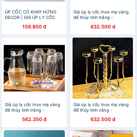
ÚP CỐC CÓ KHAY HỨNG
Giá úp ly cốc Inox mạ vàng
DECOR | GIÁ ÚP LY CỐC
đế thủy tinh trắng -
SƠN TĨNH ĐIỆN KÈM KHAY
ANTH339
159.850 đ
632.500 đ
HỨNG NƯỚC BẦU DỤC
Giá úp ly cốc Inox mạ vàng
Giá úp ly cốc Inox mạ vàng
đế thủy tinh trắng -
đế thủy tinh vàng -
ANTH339
ANTH340
562.350 đ
632.500 đ