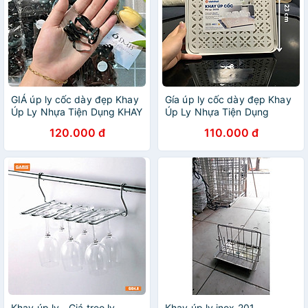
GIÁ úp ly cốc dày đẹp Khay
Gía úp ly cốc dày đẹp Khay
Úp Ly Nhựa Tiện Dụng KHAY
Úp Ly Nhựa Tiện Dụng
ÚP LY
120.000 đ
110.000 đ
Khay úp ly - Giá treo ly
Khay úp ly inox 201