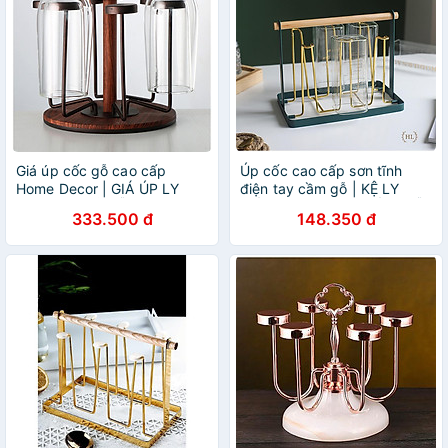
Giá úp cốc gỗ cao cấp
Úp cốc cao cấp sơn tĩnh
Home Decor | GIÁ ÚP LY
điện tay cầm gỗ | KỆ LY
HỢP KIM GIẢ GỖ
CỐC HỢP KIM TAY CẦM GỖ
333.500 đ
148.350 đ
CAO CẤP