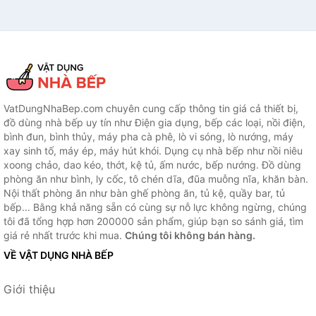
VatDungNhaBep.com chuyên cung cấp thông tin giá cả thiết bị,
đồ dùng nhà bếp uy tín như Điện gia dụng, bếp các loại, nồi điện,
bình đun, bình thủy, máy pha cà phê, lò vi sóng, lò nướng, máy
xay sinh tố, máy ép, máy hút khói. Dụng cụ nhà bếp như nồi niêu
xoong chảo, dao kéo, thớt, kệ tủ, ấm nước, bếp nướng. Đồ dùng
phòng ăn như bình, ly cốc, tô chén dĩa, đũa muỗng nĩa, khăn bàn.
Nội thất phòng ăn như bàn ghế phòng ăn, tủ kệ, quầy bar, tủ
bếp... Bằng khả năng sẵn có cùng sự nỗ lực không ngừng, chúng
tôi đã tổng hợp hơn 200000 sản phẩm, giúp bạn so sánh giá, tìm
giá rẻ nhất trước khi mua.
Chúng tôi không bán hàng.
VỀ VẬT DỤNG NHÀ BẾP
Giới thiệu