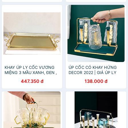
KHAY ÚP LY CỐC VƯƠNG
ÚP CỐC CÓ KHAY HỨNG
MIỆNG 3 MẦU XANH, ĐEN ,
DECOR 2022 | GIÁ ÚP LY
VÀNG TRÁNG GƯƠNG CAO
SƠN TĨNH ĐIỆN KÈM KHAY
447.350 đ
138.000 đ
CẤP
HỨNG NƯỚC HOME
LUXURY DECOR PHONG
CÁCH RETRO 2022 NEW