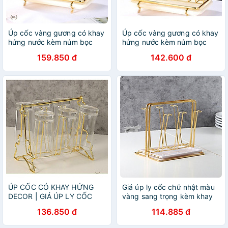
Úp cốc vàng gương có khay
Úp cốc vàng gương có khay
hứng nước kèm núm bọc
hứng nước kèm núm bọc
chống trượt Decor Trái Tim
chống trượt Decor Trái Tim
159.850 đ
142.600 đ
2022 | GIÁ ÚP LY CỐC TIM
2022 | GIÁ ÚP LY CỐC TIM
ÚP CỐC CÓ KHAY HỨNG
Giá úp ly cốc chữ nhật màu
DECOR | GIÁ ÚP LY CỐC
vàng sang trọng kèm khay
SƠN TĨNH ĐIỆN KÈM KHAY
hứng nước
136.850 đ
114.885 đ
HỨNG NƯỚC BẦU DỤC (
MẪU MỚI VỀ )