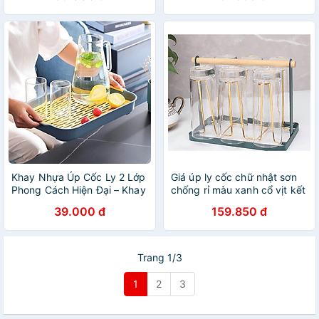
37x24cm Giao Màu Ngẫu
Nhiên
Khay Nhựa Úp Cốc Ly 2 Lớp
Giá úp ly cốc chữ nhật sơn
Phong Cách Hiện Đại – Khay
chống rỉ màu xanh cổ vịt kết
Đựng Cốc Ly, Khay Trà Tiện
hợp vàng sang trọng
39.000 đ
159.850 đ
Lợi Đa Năng - HÀNG CHÍNH
HÃNG MINIIN
Trang 1/3
1
2
3