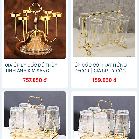
GIÁ ÚP LY CỐC ĐẾ THỦY
ÚP CỐC CÓ KHAY HỨNG
TINH ÁNH KIM SANG
DECOR | GIÁ ÚP LY CỐC
TRỌNG CAO CẤP
SƠN TĨNH ĐIỆN KÈM KHAY
757.850 đ
159.850 đ
HỨNG NƯỚC BẦU DỤC (
MẪU MỚI VỀ )