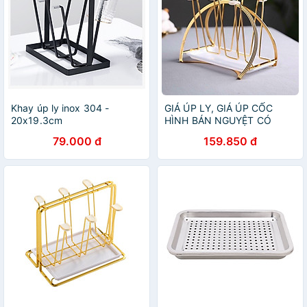
Khay úp ly inox 304 -
GIÁ ÚP LY, GIÁ ÚP CỐC
20x19.3cm
HÌNH BÁN NGUYỆT CÓ
KHAY HỨNG NƯỚC
79.000 đ
159.850 đ