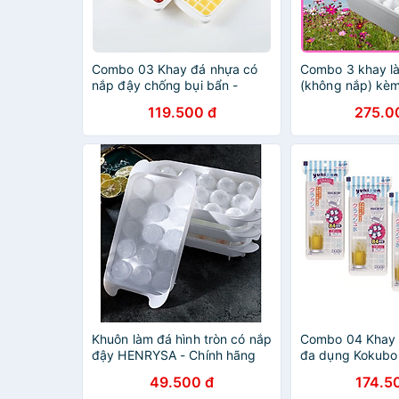
Combo 03 Khay đá nhựa có
Combo 3 khay là
nắp đậy chống bụi bẩn -
(không nắp) kè
Hàng nội địa Nhật Bản
đá tặng 2 zippe
119.500 đ
275.0
Khuôn làm đá hình tròn có nắp
Combo 04 Khay 
đậy HENRYSA - Chính hãng
đa dụng Kokubo
đậy chống tràn,
49.500 đ
174.5
bụi - Nội địa Nh