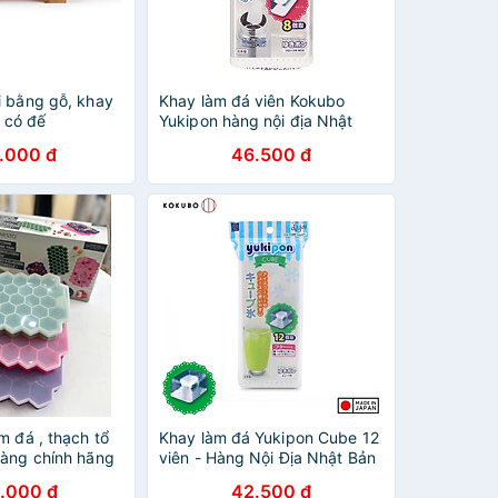
i bằng gỗ, khay
Khay làm đá viên Kokubo
i có đế
Yukipon hàng nội địa Nhật
Bản
.000 đ
46.500 đ
m đá , thạch tổ
Khay làm đá Yukipon Cube 12
hàng chính hãng
viên - Hàng Nội Địa Nhật Bản
.000 đ
42.500 đ