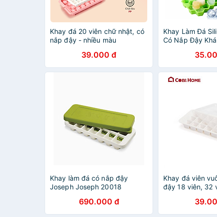
Khay đá 20 viên chữ nhật, có
Khay Làm Đá Sil
nắp đậy - nhiều màu
Có Nắp Đậy Khá
Chống Mùi Tủ Lạ
39.000 đ
35.00
Làm Đá , Làm T
- HÀNG CHÍNH 
Khay làm đá có nắp đậy
Khay đá viên vu
Joseph Joseph 20018
đậy 18 viên, 32 
Quicksnap Hàng chính hãng
690.000 đ
39.00