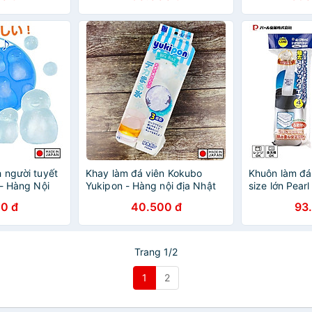
 người tuyết
Khay làm đá viên Kokubo
Khuôn làm đá
 - Hàng Nội
Yukipon - Hàng nội địa Nhật
size lớn Pear
Bản |#Made in Japan
Ice - Hàng nộ
0 đ
40.500 đ
93
|#Made in Ja
khẩu chính h
Trang 1/2
1
2