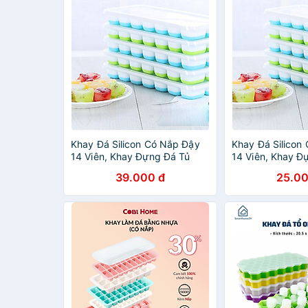
Khay Đá Silicon Có Nắp Đậy
Khay Đá Silicon
14 Viên, Khay Đựng Đá Tủ
14 Viên, Khay Đ
Lạnh, Làm Đá Thạch Kem Bảo
Lạnh, Làm Đá T
39.000 đ
25.00
Quản Chống Mùi Tuyệt Đối-
Quản Chống Mùi 
Hàng Loại 1
Hàng Loại 1