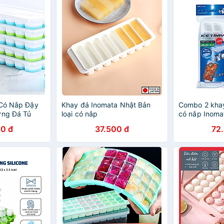
 Có Nắp Đậy
Khay đá Inomata Nhật Bản
Combo 2 khay
ựng Đá Tủ
loại có nắp
có nắp Inoma
hạch Kem Bảo
0 đ
37.500 đ
72
Tuyệt Đối-