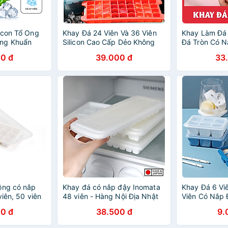
icon Tổ Ong
Khay Đá 24 Viên Và 36 Viên
Khay Làm Đá 
ng Khuẩn
Silicon Cao Cấp Dẻo Không
Đá Tròn Có 
nh, Khuôn
Nứt, Gãy, Bể Có Nắp Đậy
Minh, Khuôn 
0 đ
39.000 đ
33
hạch Cao Cấp
Chống Tràn Tiện Lợi
Thạch 33 Ô
HÃNG MINIIN
ông có nắp
Khay đá có nắp đậy Inomata
Khay Đá 6 Viê
viên, 50 viên
48 viên - Hàng Nội Địa Nhật
Viên Có Nắp 
Bản
Tiện Lợi Cao 
0 đ
38.500 đ
9.
Silicon + Nh