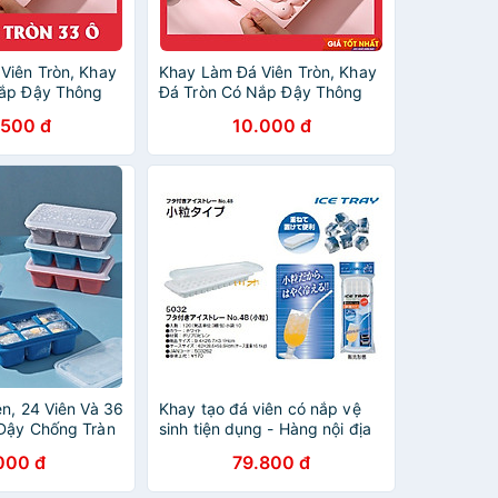
Viên Tròn, Khay
Khay Làm Đá Viên Tròn, Khay
Nắp Đậy Thông
Đá Tròn Có Nắp Đậy Thông
Rau Câu Làm
Minh, Khuôn Rau Câu Làm
.500 đ
10.000 đ
Thạch 33 Ô
n, 24 Viên Và 36
Khay tạo đá viên có nắp vệ
Đậy Chống Tràn
sinh tiện dụng - Hàng nội địa
Cấp, Chất Liệu
Nhật
000 đ
79.800 đ
ựa Pp An Toàn