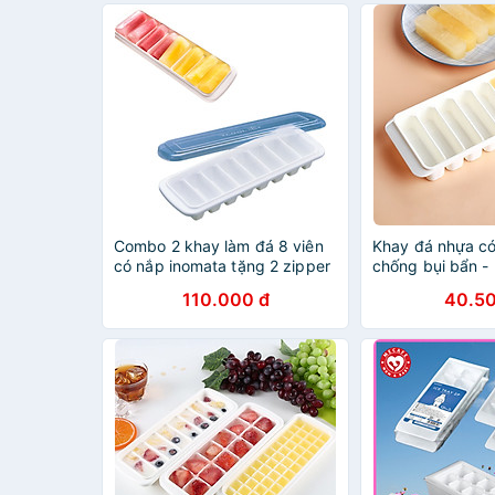
Combo 2 khay làm đá 8 viên
Khay đá nhựa c
có nắp inomata tặng 2 zipper
chống bụi bẩn - 
10cm
Nhật Bản
110.000 đ
40.50