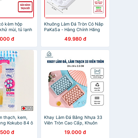
có kèm hộp
Khuông Làm Đá Tròn Có Nắp
hử mùi, tủ lạnh
PaKaSa - Hàng Chính Hãng
ròn kari inochi
.000 đ
49.980 đ
m thạch, kem,
Khay Làm Đá Bằng Nhựa 33
dụng Kokubo 84 ô
Viên Tròn Cao Cấp, Khuôn
hống tràn, chống
Làm Thạch Thông Minh Có
.500 đ
19.000 đ
 địa Nhật Bản
Nắp Đậy - Chính hãng MINIIN