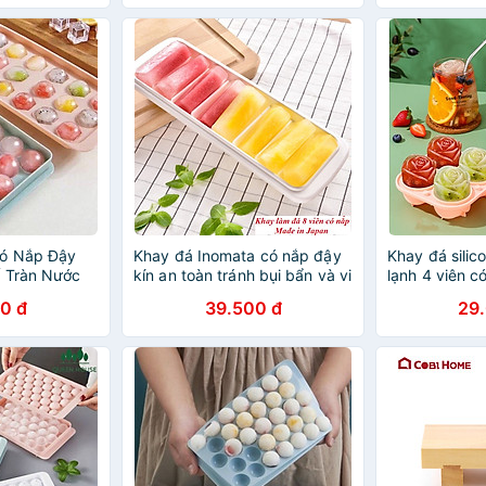
ó Nắp Đậy
Khay đá Inomata có nắp đậy
Khay đá silic
ế Tràn Nước
kín an toàn tránh bụi bẩn và vi
lạnh 4 viên c
khuẩn xâm nhập, đảm bảo vệ
Khuôn làm th
0 đ
39.500 đ
29
sinh khi sử dụng -nội địa Nhật
cao cấp - Hàn
Bản
Hãng MINIIN 
nhiên