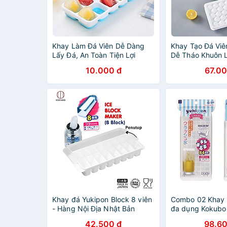
Khay Làm Đá Viên Dễ Dàng
Khay Tạo Đá Viê
Lấy Đá, An Toàn Tiện Lợi
Dễ Tháo Khuôn 
Chính Hãng TOKDODO
Tiện Lợi
10.000 đ
67.00
Khay đá Yukipon Block 8 viên
Combo 02 Khay 
- Hàng Nội Địa Nhật Bản
đa dụng Kokubo 
Nhật Bản (01 kh
42.500 đ
98.60
dài + 01 khay 84