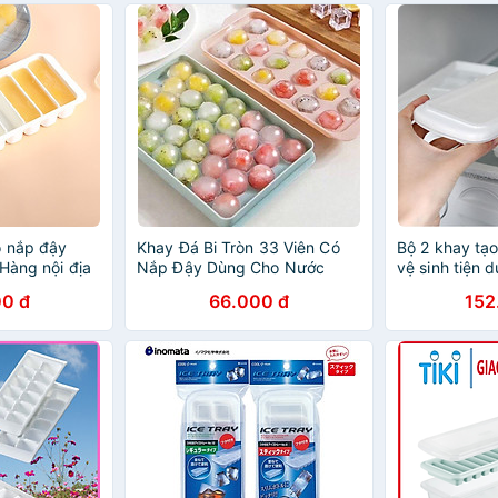
ó nắp đậy
Khay Đá Bi Tròn 33 Viên Có
Bộ 2 khay tạo
Hàng nội địa
Nắp Đậy Dùng Cho Nước
vệ sinh tiện 
Uống Giải Khát
địa Nhật
0 đ
66.000 đ
152