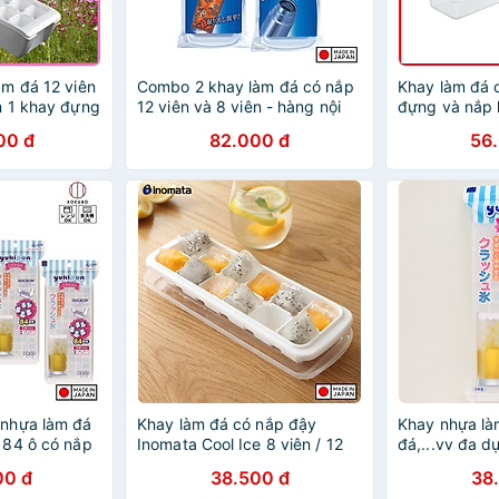
m đá 12 viên
Combo 2 khay làm đá có nắp
Khay làm đá 
m 1 khay đựng
12 viên và 8 viên - hàng nội
đựng và nắp k
r 10x15cm
địa Nhật Bản
đủ loại viên t
00 đ
82.000 đ
56
nhựa làm đá
Khay làm đá có nắp đậy
Khay nhựa là
 84 ô có nắp
Inomata Cool Ice 8 viên / 12
đá,...vv đa 
 chống bám
viên / 48 viên - Hàng nội địa
có nắp đậy c
00 đ
38.500 đ
38
ật Bản
Nhật Bản |#Made in Japan
bám bụi - Nội