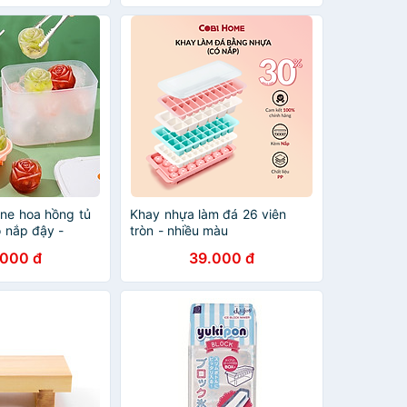
(Giao màu ngẫu nhiên)
one hoa hồng tủ
Khay nhựa làm đá 26 viên
ó nắp đậy -
tròn - nhiều màu
ạch hoa quả hình
.000 đ
39.000 đ
g Loại 1 - Chính
- Giao màu ngẫu