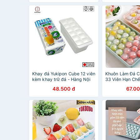
Khay đá Yukipon Cube 12 viên
Khuôn Làm Đá C
kèm khay trữ đá - Hàng Nội
33 Viên Hạn Ch
Địa Nhật Bản
Tiện Lợi
48.500 đ
67.00