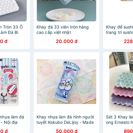
n Tròn 33 Ô
Khay đá 33 viên tròn hàng
Khay để sush
Làm Đá Bi
cao cấp việt nhật
trang trí sush
0 đ
20.000 đ
228
nhựa làm đá
Khay nhựa làm đá hình người
Sét 3 Khay là
- Nội địa
tuyết Kokubo DeLijoy - Made
ong Ernesto 
ay 8 thanh
in Japan
0 đ
50.000 đ
890
 viên mini)