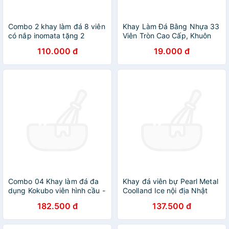
Combo 2 khay làm đá 8 viên
Khay Làm Đá Bằng Nhựa 33
có nắp inomata tặng 2
Viên Tròn Cao Cấp, Khuôn
zipper 10cm
Làm Thạch Thông Minh Có
110.000 đ
19.000 đ
Nắp Đậy - Chính hãng
MINIIN (Giao màu ngẫu
nhiên)
Combo 04 Khay làm đá đa
Khay đá viên bự Pearl Metal
dụng Kokubo viên hình cầu -
Coolland Ice nội địa Nhật
Hàng nội địa Nhật
Bản (Made in Japan)
182.500 đ
137.500 đ