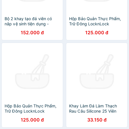
Bộ 2 khay tạo đá viên có
Hộp Bảo Quản Thực Phẩm,
nắp vệ sinh tiện dụng -
Trữ Đông LocknLock
Hàng nội địa Nhật
HFL104D8 Kèm Khay Đá 8
152.000 đ
125.000 đ
Viên Sản Xuất Hàn Quốc
-1.65L
Hộp Bảo Quản Thực Phẩm,
Khay Làm Đá Làm Thạch
Trữ Đông LocknLock
Rau Câu Silicone 25 Viên
HFL104D18 Kèm Khay Đá 18
Khuôn Làm Kem Hoạt Hình
125.000 đ
33.150 đ
Viên Sản Xuất Hàn Quốc
Siêu Cute Đồ Dùng Nhà Bếp
-1.65L
- Hàng Chính Hãng MINIIN