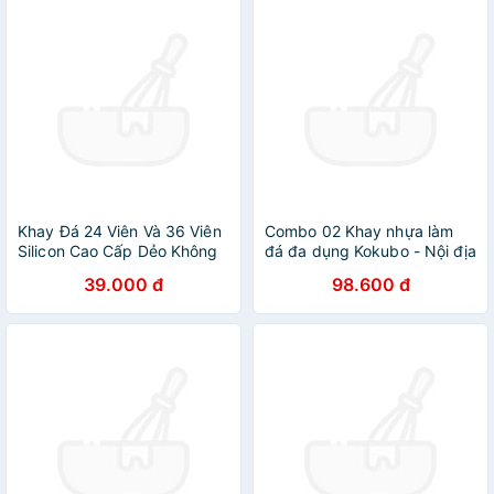
Khay Đá 24 Viên Và 36 Viên
Combo 02 Khay nhựa làm
Silicon Cao Cấp Dẻo Không
đá đa dụng Kokubo - Nội địa
Nứt, Gãy, Bể Có Nắp Đậy
Nhật Bản (01 khay 8 thanh
39.000 đ
98.600 đ
Chống Tràn Tiện Lợi
dài + 01 khay 84 viên mini)