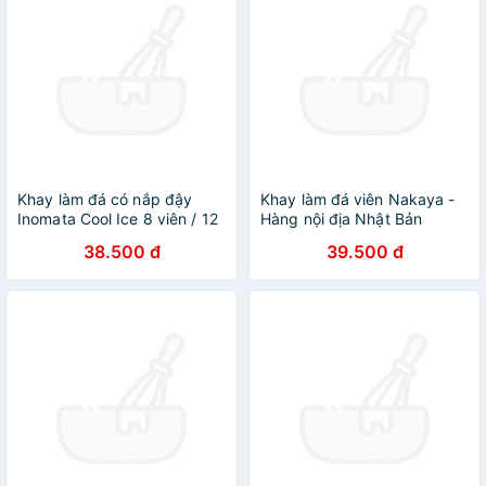
Khay làm đá có nắp đậy
Khay làm đá viên Nakaya -
Inomata Cool Ice 8 viên / 12
Hàng nội địa Nhật Bản
viên / 48 viên - Hàng nội địa
(#Made in Japan)
38.500 đ
39.500 đ
Nhật Bản |#Made in Japan