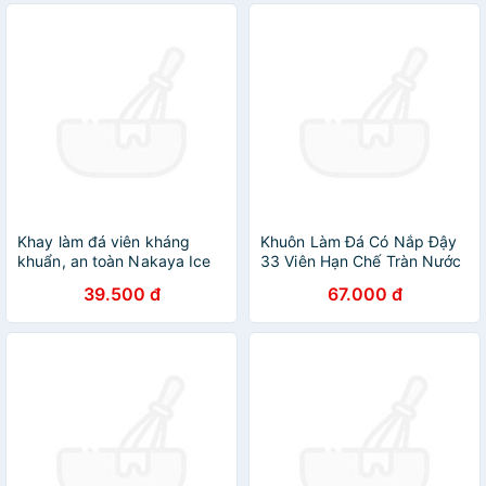
Khay làm đá viên kháng
Khuôn Làm Đá Có Nắp Đậy
khuẩn, an toàn Nakaya Ice
33 Viên Hạn Chế Tràn Nước
Tray - Hàng nội địa Nhật
Tiện Lợi
39.500 đ
67.000 đ
Bản |#nhập khẩu chính
hãng| |#Made in Japan|
|#K280|#K281|#K298