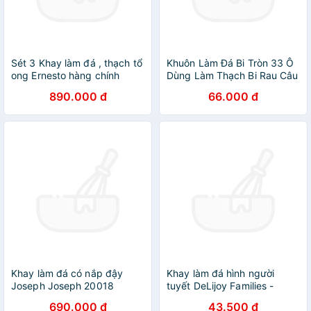
Sét 3 Khay làm đá , thạch tổ
Khuôn Làm Đá Bi Tròn 33 Ô
ong Ernesto hàng chính
Dùng Làm Thạch Bi Rau Câu
hãng
Đẹp Mắt
890.000 đ
66.000 đ
Khay làm đá có nắp đậy
Khay làm đá hình người
Joseph Joseph 20018
tuyết DeLijoy Families -
Quicksnap Hàng chính hãng
Hàng Nội Địa Nhật Bản
690.000 đ
43.500 đ