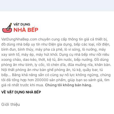
VatDungNhaBep.com chuyên cung cấp thông tin giá cả thiết bị,
đồ dùng nhà bếp uy tín như Điện gia dụng, bếp các loại, nồi điện,
bình đun, bình thủy, máy pha cà phê, lò vi sóng, lò nướng, máy
xay sinh tố, máy ép, máy hút khói. Dụng cụ nhà bếp như nồi niêu
xoong chảo, dao kéo, thớt, kệ tủ, ấm nước, bếp nướng. Đồ dùng
phòng ăn như bình, ly cốc, tô chén dĩa, đũa muỗng nĩa, khăn bàn.
Nội thất phòng ăn như bàn ghế phòng ăn, tủ kệ, quầy bar, tủ
bếp... Bằng khả năng sẵn có cùng sự nỗ lực không ngừng, chúng
tôi đã tổng hợp hơn 200000 sản phẩm, giúp bạn so sánh giá, tìm
giá rẻ nhất trước khi mua.
Chúng tôi không bán hàng.
VỀ VẬT DỤNG NHÀ BẾP
Giới thiệu