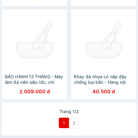
BẢO HÀNH 12 THÁNG - Máy
Khay đá nhựa có nắp đậy
làm đá viên siêu tốc, chỉ
chống bụi bẩn - Hàng nội
trong 6 phút. Thương hiệu
địa Nhật Bản
2.009.000 đ
40.500 đ
Nga cao cấp DSP - KD8001
Trang 1/2
1
2