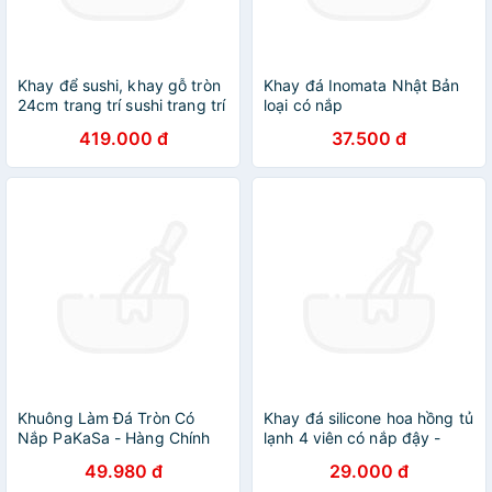
Khay để sushi, khay gỗ tròn
Khay đá Inomata Nhật Bản
24cm trang trí sushi trang trí
loại có nắp
đồ ăn
419.000 đ
37.500 đ
Khuông Làm Đá Tròn Có
Khay đá silicone hoa hồng tủ
Nắp PaKaSa - Hàng Chính
lạnh 4 viên có nắp đậy -
Hãng
Khuôn làm thạch hoa quả
49.980 đ
29.000 đ
hình cao cấp - Hàng Loại 1 -