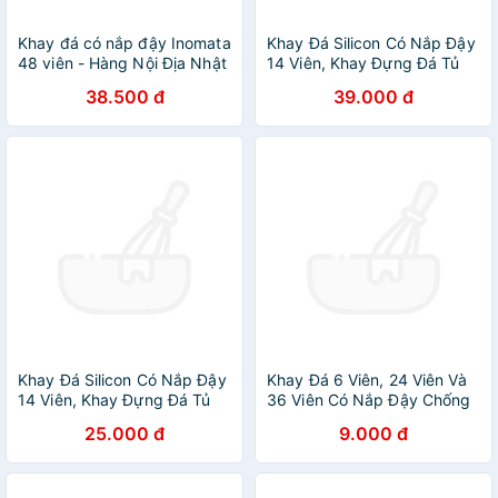
Khay đá có nắp đậy Inomata
Khay Đá Silicon Có Nắp Đậy
48 viên - Hàng Nội Địa Nhật
14 Viên, Khay Đựng Đá Tủ
Bản
Lạnh, Làm Đá Thạch Kem
38.500 đ
39.000 đ
Bảo Quản Chống Mùi Tuyệt
Đối- Hàng Loại 1
Khay Đá Silicon Có Nắp Đậy
Khay Đá 6 Viên, 24 Viên Và
14 Viên, Khay Đựng Đá Tủ
36 Viên Có Nắp Đậy Chống
Lạnh, Làm Đá Thạch Kem
Tràn Tiện Lợi Cao Cấp, Chất
25.000 đ
9.000 đ
Bảo Quản Chống Mùi Tuyệt
Liệu Silicon + Nhựa Pp An
Đối- Hàng Loại 1
Toàn