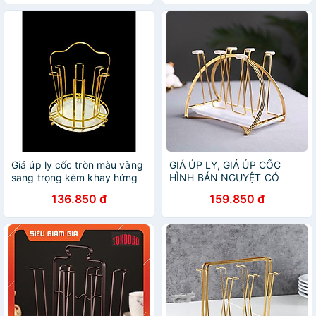
Giá úp ly cốc tròn màu vàng
GIÁ ÚP LY, GIÁ ÚP CỐC
sang trọng kèm khay hứng
HÌNH BÁN NGUYỆT CÓ
nước
KHAY HỨNG NƯỚC
136.850 đ
159.850 đ