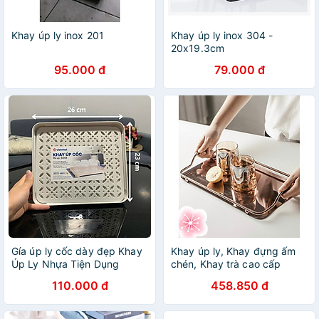
Khay úp ly inox 201
Khay úp ly inox 304 -
20x19.3cm
95.000 đ
79.000 đ
Gía úp ly cốc dày đẹp Khay
Khay úp ly, Khay đựng ấm
Úp Ly Nhựa Tiện Dụng
chén, Khay trà cao cấp
bằng inox mạ - VD706
110.000 đ
458.850 đ