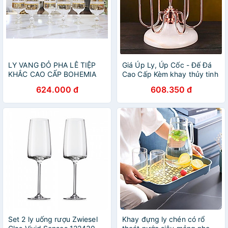
LY VANG ĐỎ PHA LÊ TIỆP
Giá Úp Ly, Úp Cốc - Đế Đá
KHẮC CAO CẤP BOHEMIA
Cao Cấp Kèm khay thủy tinh
1284, DUNG TÍCH 230 ml -
hứng nước màu vàng hồng
624.000 đ
608.350 đ
HÀNG CHÍNH HÃNG
Set 2 ly uống rượu Zwiesel
Khay đựng ly chén có rổ