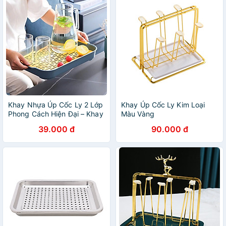
Khay Nhựa Úp Cốc Ly 2 Lớp
Khay Úp Cốc Ly Kim Loại
Phong Cách Hiện Đại – Khay
Màu Vàng
Đựng Cốc Ly, Khay Trà Tiện
39.000 đ
90.000 đ
Lợi Đa Năng - HÀNG CHÍNH
HÃNG MINIIN