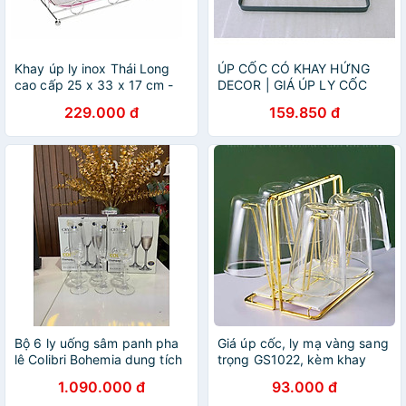
Khay úp ly inox Thái Long
ÚP CỐC CÓ KHAY HỨNG
cao cấp 25 x 33 x 17 cm -
DECOR | GIÁ ÚP LY CỐC
kèm khay phíp đựng nước
SƠN TĨNH ĐIỆN KÈM KHAY
229.000 đ
159.850 đ
HỨNG NƯỚC BẦU DỤC
Bộ 6 ly uống sâm panh pha
Giá úp cốc, ly mạ vàng sang
lê Colibri Bohemia dung tích
trọng GS1022, kèm khay
220ml
hứng nước
1.090.000 đ
93.000 đ