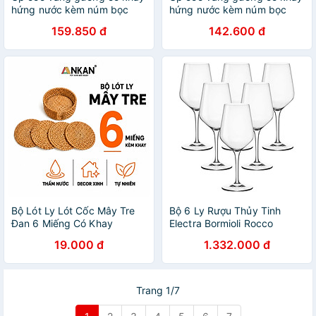
hứng nước kèm núm bọc
hứng nước kèm núm bọc
chống trượt Decor Trái Tim
chống trượt Decor Trái Tim
159.850 đ
142.600 đ
2022 | GIÁ ÚP LY CỐC TIM
2022 | GIÁ ÚP LY CỐC TIM
Bộ Lót Ly Lót Cốc Mây Tre
Bộ 6 Ly Rượu Thủy Tinh
Đan 6 Miếng Có Khay
Electra Bormioli Rocco
Đường Kính 10cm ANKAN –
192341B32021990 (350ml /
19.000 đ
1.332.000 đ
Thủ Công, Thân Thiện Môi
Ly)
Trường
Trang 1/7