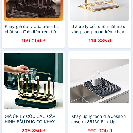
Khay giá úp ly cốc tròn chữ
Giá úp ly cốc chữ nhật màu
nhật sơn tĩnh điện kèm bộ
vàng sang trọng kèm khay
khay hứng nước cao cấp
hứng nước
109.000 đ
114.885 đ
tiện dụng
GIÁ ÚP LY CỐC CAO CẤP
Khay úp ly tách đĩa Joseph
HÌNH BẦU DỤC CÓ KHAY
Joseph 85139 Flip-Up
HỨNG NƯỚC - ANTH684
(Grey) Hàng chính hãng
205.850 đ
990.000 đ