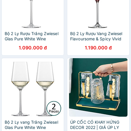
Bộ 2 Ly Rượu Trắng Zwiesel
Bộ 2 Ly Rượu Vang Zwiesel
Glas Pure White Wine
Flavoursome & Spicy Vivid
122734 dung tích 297ml
Sense 122429 dung tích
1.090.000 đ
1.190.000 đ
Hàng chính hãng
660ml Hàng chính hãng
Bộ 2 Ly vang Trắng Zwiesel
ÚP CỐC CÓ KHAY HỨNG
Glas Pure White Wine
DECOR 2022 | GIÁ ÚP LY