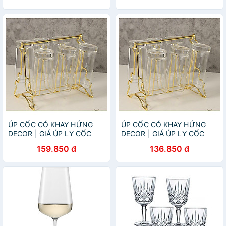
ÚP CỐC CÓ KHAY HỨNG
ÚP CỐC CÓ KHAY HỨNG
DECOR | GIÁ ÚP LY CỐC
DECOR | GIÁ ÚP LY CỐC
SƠN TĨNH ĐIỆN KÈM KHAY
SƠN TĨNH ĐIỆN KÈM KHAY
159.850 đ
136.850 đ
HỨNG NƯỚC BẦU DỤC (
HỨNG NƯỚC BẦU DỤC (
MẪU MỚI VỀ )
MẪU MỚI VỀ )