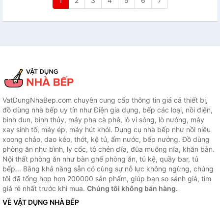
1
2
3
4
5
6
7
VatDungNhaBep.com chuyên cung cấp thông tin giá cả thiết bị,
đồ dùng nhà bếp uy tín như Điện gia dụng, bếp các loại, nồi điện,
bình đun, bình thủy, máy pha cà phê, lò vi sóng, lò nướng, máy
xay sinh tố, máy ép, máy hút khói. Dụng cụ nhà bếp như nồi niêu
xoong chảo, dao kéo, thớt, kệ tủ, ấm nước, bếp nướng. Đồ dùng
phòng ăn như bình, ly cốc, tô chén dĩa, đũa muỗng nĩa, khăn bàn.
Nội thất phòng ăn như bàn ghế phòng ăn, tủ kệ, quầy bar, tủ
bếp... Bằng khả năng sẵn có cùng sự nỗ lực không ngừng, chúng
tôi đã tổng hợp hơn 200000 sản phẩm, giúp bạn so sánh giá, tìm
giá rẻ nhất trước khi mua.
Chúng tôi không bán hàng.
VỀ VẬT DỤNG NHÀ BẾP