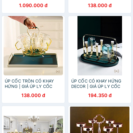
122734 dung tích 300ml
SƠN TĨNH ĐIỆN KÈM KHAY
1.090.000 đ
138.000 đ
Hàng chính hãng
HỨNG NƯỚC HOME
LUXURY DECOR PHONG
CÁCH RETRO 2022 NEW
ÚP CỐC TRÒN CÓ KHAY
ÚP CỐC CÓ KHAY HỨNG
HỨNG | GIÁ ÚP LY CỐC
DECOR | GIÁ ÚP LY CỐC
SƠN TĨNH ĐIỆN KÈM KHAY
SƠN TĨNH ĐIỆN KÈM KHAY
138.000 đ
194.350 đ
HỨNG TRÒN HOME
HỨNG NƯỚC BẦU DỤC
LUXURY DECOR PHONG
HOME LUXURY DECOR
CÁCH VINTAGE 2022 NEW
PHONG CÁCH RETRO