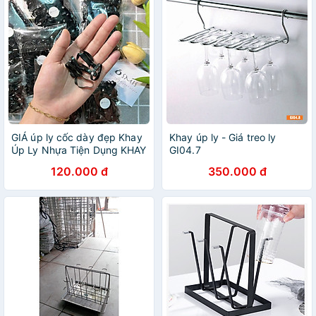
GIÁ úp ly cốc dày đẹp Khay
Khay úp ly - Giá treo ly
Úp Ly Nhựa Tiện Dụng KHAY
GI04.7
ÚP LY
120.000 đ
350.000 đ