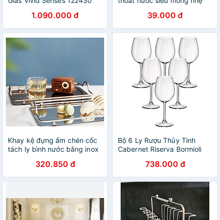
Glas Vivid Senses 122430
thoát nước siêu mỏng nhẹ
dung tích 388ml - made in
phù hợp trang trí decor
1.090.000 đ
39.000 đ
Germany hàng chính hãng
phòng hiện đại
Khay kệ đựng ấm chén cốc
Bộ 6 Ly Rượu Thủy Tinh
tách ly bình nước bằng inox
Cabernet Riserva Bormioli
đẹp cao cấp chữ nhật
Rocco 126261BN9021990
320.850 đ
738.000 đ
34x20cm nhiều màu
(370ml / Ly / Ly)