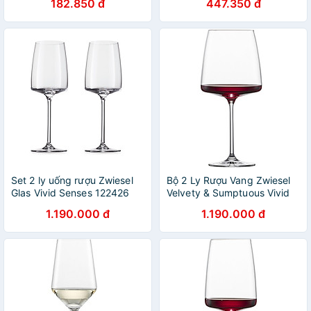
182.850 đ
447.350 đ
VD138
CẤP
Set 2 ly uống rượu Zwiesel
Bộ 2 Ly Rượu Vang Zwiesel
Glas Vivid Senses 122426
Velvety & Sumptuous Vivid
dung tích 363ml - made in
Senses 122428 dung tích
1.190.000 đ
1.190.000 đ
Germany
710ml Hàng chính hãng