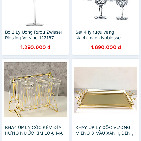
Bộ 2 Ly Uống Rượu Zwiesel
Set 4 ly rượu vang
Riesling Vervino 122167
Nachtmann Noblesse
dung tích 406ml hàng chính
104247, dung tích 355 ml
1.290.000 đ
1.690.000 đ
hãng
hàng chính hãng
KHAY ÚP LY CỐC KÈM ĐĨA
KHAY ÚP LY CỐC VƯƠNG
HỨNG NƯỚC KIM LOẠI MẠ
MIỆNG 3 MẦU XANH, ĐEN ,
VÀNG SANG TRỌNG -
VÀNG TRÁNG GƯƠNG CAO