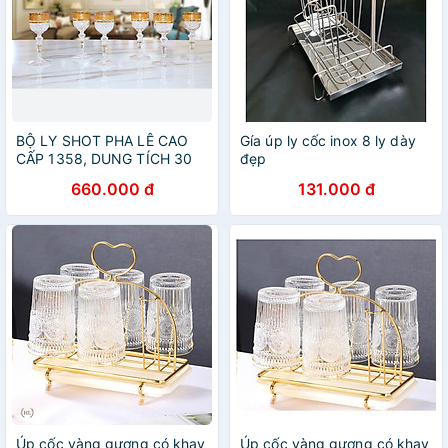
BỘ LY SHOT PHA LÊ CAO
Gía úp ly cốc inox 8 ly dày
CẤP 1358, DUNG TÍCH 30
đẹp
ml, THƯƠNG HIỆU RONA,
660.000 đ
131.000 đ
XUẤT XỨ SLOVAKIA - HÀNG
CHÍNH HÃNG
Úp cốc vàng gương có khay
Úp cốc vàng gương có khay