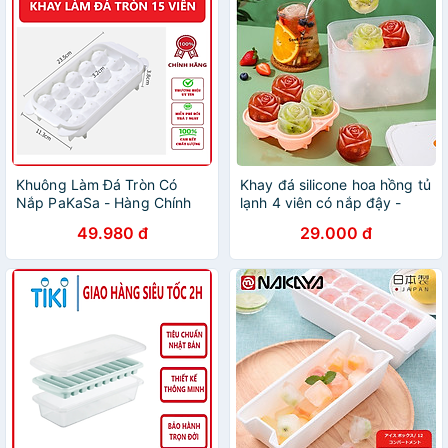
Khuông Làm Đá Tròn Có
Khay đá silicone hoa hồng tủ
Nắp PaKaSa - Hàng Chính
lạnh 4 viên có nắp đậy -
Hãng
Khuôn làm thạch hoa quả
49.980 đ
29.000 đ
hình cao cấp - Hàng Loại 1 -
Chính Hãng MINIIN - Giao
màu ngẫu nhiên