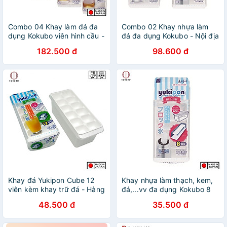
Combo 04 Khay làm đá đa
Combo 02 Khay nhựa làm
dụng Kokubo viên hình cầu -
đá đa dụng Kokubo - Nội địa
Hàng nội địa Nhật
Nhật Bản (01 khay 8 thanh
182.500 đ
98.600 đ
dài + 01 khay 84 viên mini)
Khay đá Yukipon Cube 12
Khay nhựa làm thạch, kem,
viên kèm khay trữ đá - Hàng
đá,...vv đa dụng Kokubo 8
Nội Địa Nhật Bản
thanh dài - Nội địa Nhật Bản
48.500 đ
35.500 đ