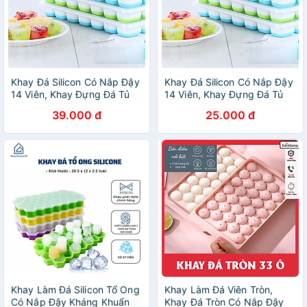
Khay Đá Silicon Có Nắp Đậy
Khay Đá Silicon Có Nắp Đậy
14 Viên, Khay Đựng Đá Tủ
14 Viên, Khay Đựng Đá Tủ
Lạnh, Làm Đá Thạch Kem
Lạnh, Làm Đá Thạch Kem
39.000 đ
25.000 đ
Bảo Quản Chống Mùi Tuyệt
Bảo Quản Chống Mùi Tuyệt
Đối- Hàng Loại 1
Đối- Hàng Loại 1
Khay Làm Đá Silicon Tổ Ong
Khay Làm Đá Viên Tròn,
Có Nắp Đậy Kháng Khuẩn
Khay Đá Tròn Có Nắp Đậy