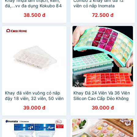
Khay nhựa làm thạch, kem,
Combo 2 khay làm đá 12
đá,...vv đa dụng Kokubo 84
viên có nắp Inomata
ô có nắp đậy chống tràn,
38.500 đ
72.500 đ
chống bám bụi - Nội địa
Nhật Bản
Khay đá viên vuông có nắp
Khay Đá 24 Viên Và 36 Viên
đậy 18 viên, 32 viên, 50 viên
Silicon Cao Cấp Dẻo Không
Nứt, Gãy, Bể Có Nắp Đậy
39.000 đ
39.000 đ
Chống Tràn Tiện Lợi