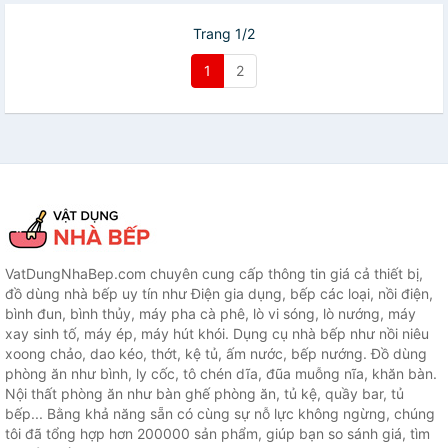
Trang 1/2
1
2
VatDungNhaBep.com chuyên cung cấp thông tin giá cả thiết bị,
đồ dùng nhà bếp uy tín như Điện gia dụng, bếp các loại, nồi điện,
bình đun, bình thủy, máy pha cà phê, lò vi sóng, lò nướng, máy
xay sinh tố, máy ép, máy hút khói. Dụng cụ nhà bếp như nồi niêu
xoong chảo, dao kéo, thớt, kệ tủ, ấm nước, bếp nướng. Đồ dùng
phòng ăn như bình, ly cốc, tô chén dĩa, đũa muỗng nĩa, khăn bàn.
Nội thất phòng ăn như bàn ghế phòng ăn, tủ kệ, quầy bar, tủ
bếp... Bằng khả năng sẵn có cùng sự nỗ lực không ngừng, chúng
tôi đã tổng hợp hơn 200000 sản phẩm, giúp bạn so sánh giá, tìm