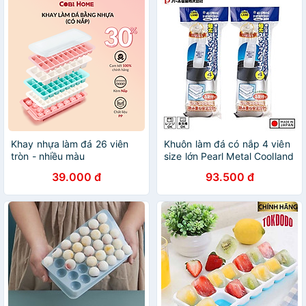
Khay nhựa làm đá 26 viên
Khuôn làm đá có nắp 4 viên
tròn - nhiều màu
size lớn Pearl Metal Coolland
Ice - Hàng nội địa Nhật Bản
39.000 đ
93.500 đ
|#Made in Japan| |#Nhập
khẩu chính hãng