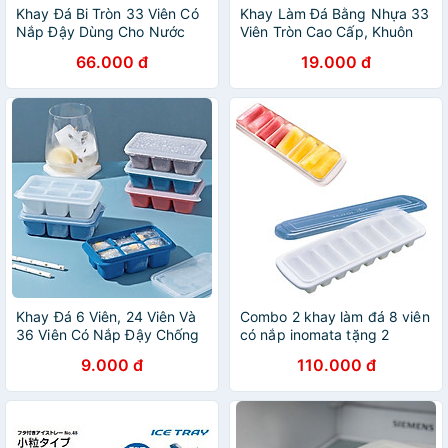
Khay Đá Bi Tròn 33 Viên Có
Khay Làm Đá Bằng Nhựa 33
Nắp Đậy Dùng Cho Nước
Viên Tròn Cao Cấp, Khuôn
Uống Giải Khát
Làm Thạch Thông Minh Có
66.000 đ
19.000 đ
Nắp Đậy - Chính hãng
MINIIN (Giao màu ngẫu
nhiên)
Khay Đá 6 Viên, 24 Viên Và
Combo 2 khay làm đá 8 viên
36 Viên Có Nắp Đậy Chống
có nắp inomata tặng 2
Tràn Tiện Lợi Cao Cấp, Chất
zipper 10cm
9.000 đ
110.000 đ
Liệu Silicon + Nhựa Pp An
Toàn