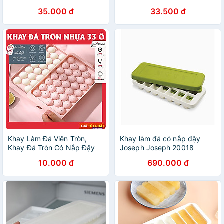
Chống Mùi Tủ Lạnh, Khuôn
Thông Minh, Khuôn Rau Câu
35.000 đ
33.500 đ
Làm Đá , Làm Thạch Cao
Làm Thạch 33 Ô
Cấp - HÀNG CHÍNH HÃNG
MINIIN
Khay Làm Đá Viên Tròn,
Khay làm đá có nắp đậy
Khay Đá Tròn Có Nắp Đậy
Joseph Joseph 20018
Thông Minh, Khuôn Rau Câu
Quicksnap Hàng chính hãng
10.000 đ
690.000 đ
Làm Thạch 33 Ô