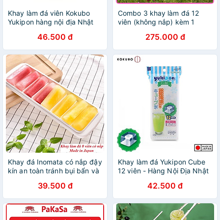
Khay làm đá viên Kokubo
Combo 3 khay làm đá 12
Yukipon hàng nội địa Nhật
viên (không nắp) kèm 1
Bản
khay đựng đá tặng 2 zipper
46.500 đ
275.000 đ
10x15cm
Khay đá Inomata có nắp đậy
Khay làm đá Yukipon Cube
kín an toàn tránh bụi bẩn và
12 viên - Hàng Nội Địa Nhật
vi khuẩn xâm nhập, đảm
Bản
39.500 đ
42.500 đ
bảo vệ sinh khi sử dụng -nội
địa Nhật Bản