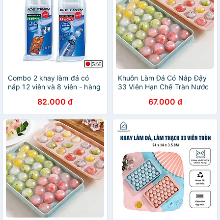
Combo 2 khay làm đá có
Khuôn Làm Đá Có Nắp Đậy
nắp 12 viên và 8 viên - hàng
33 Viên Hạn Chế Tràn Nước
nội địa Nhật Bản
Tiện Lợi
82.000 đ
67.000 đ