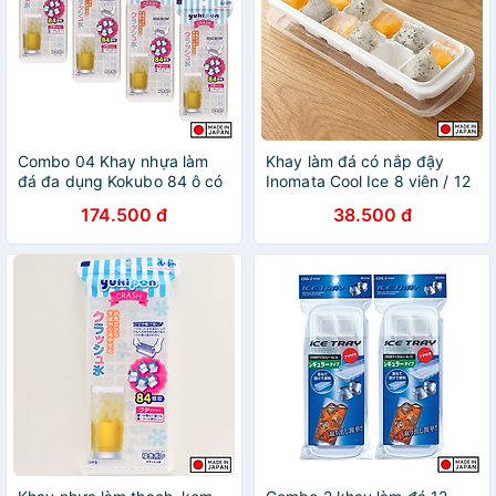
Combo 04 Khay nhựa làm
Khay làm đá có nắp đậy
đá đa dụng Kokubo 84 ô có
Inomata Cool Ice 8 viên / 12
nắp đậy chống tràn, chống
viên / 48 viên - Hàng nội địa
174.500 đ
38.500 đ
bám bụi - Nội địa Nhật Bản
Nhật Bản |#Made in Japan