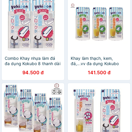
Combo Khay nhựa làm đá
Khay làm thạch, kem,
đa dụng Kokubo 8 thanh dài
đá,...vv đa dụng Kokubo
- Nội địa Nhật Bản
Yukipon - Hàng nội địa Nhật
94.500 đ
141.500 đ
Bản