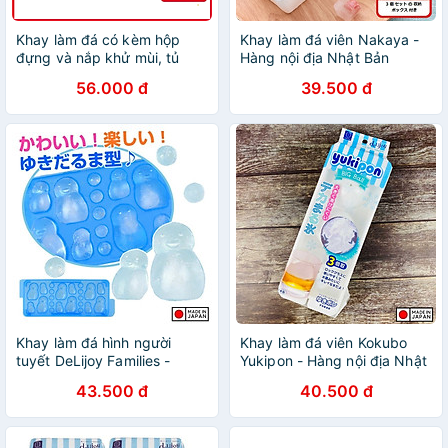
Khay làm đá có kèm hộp
Khay làm đá viên Nakaya -
đựng và nắp khử mùi, tủ
Hàng nội địa Nhật Bản
lạnh đủ loại viên tròn kari
(#Made in Japan)
56.000 đ
39.500 đ
inochi
Khay làm đá hình người
Khay làm đá viên Kokubo
tuyết DeLijoy Families -
Yukipon - Hàng nội địa Nhật
Hàng Nội Địa Nhật Bản
Bản |#Made in Japan
43.500 đ
40.500 đ