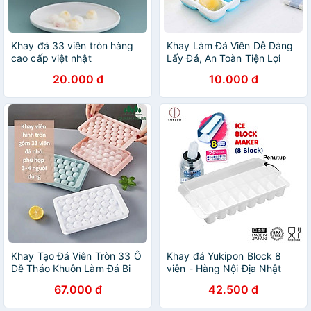
Khay đá 33 viên tròn hàng
Khay Làm Đá Viên Dễ Dàng
cao cấp việt nhật
Lấy Đá, An Toàn Tiện Lợi
Chính Hãng TOKDODO
20.000 đ
10.000 đ
Khay Tạo Đá Viên Tròn 33 Ô
Khay đá Yukipon Block 8
Dễ Tháo Khuôn Làm Đá Bi
viên - Hàng Nội Địa Nhật
Tiện Lợi
Bản
67.000 đ
42.500 đ