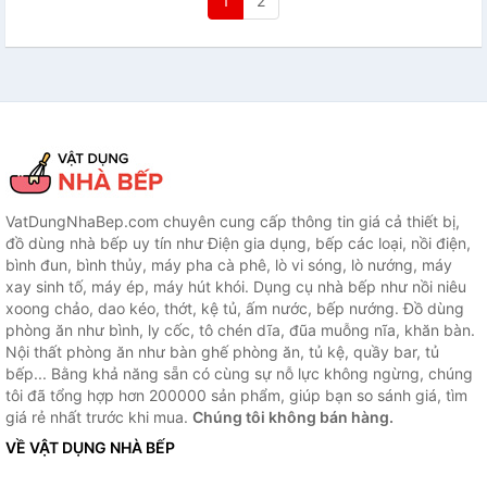
1
2
VatDungNhaBep.com chuyên cung cấp thông tin giá cả thiết bị,
đồ dùng nhà bếp uy tín như Điện gia dụng, bếp các loại, nồi điện,
bình đun, bình thủy, máy pha cà phê, lò vi sóng, lò nướng, máy
xay sinh tố, máy ép, máy hút khói. Dụng cụ nhà bếp như nồi niêu
xoong chảo, dao kéo, thớt, kệ tủ, ấm nước, bếp nướng. Đồ dùng
phòng ăn như bình, ly cốc, tô chén dĩa, đũa muỗng nĩa, khăn bàn.
Nội thất phòng ăn như bàn ghế phòng ăn, tủ kệ, quầy bar, tủ
bếp... Bằng khả năng sẵn có cùng sự nỗ lực không ngừng, chúng
tôi đã tổng hợp hơn 200000 sản phẩm, giúp bạn so sánh giá, tìm
giá rẻ nhất trước khi mua.
Chúng tôi không bán hàng.
VỀ VẬT DỤNG NHÀ BẾP