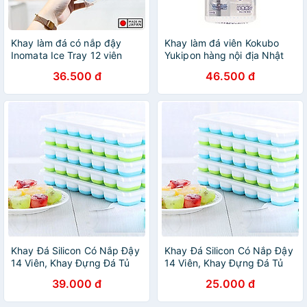
Khay làm đá có nắp đậy
Khay làm đá viên Kokubo
Inomata Ice Tray 12 viên
Yukipon hàng nội địa Nhật
Bản
36.500 đ
46.500 đ
Khay Đá Silicon Có Nắp Đậy
Khay Đá Silicon Có Nắp Đậy
14 Viên, Khay Đựng Đá Tủ
14 Viên, Khay Đựng Đá Tủ
Lạnh, Làm Đá Thạch Kem
Lạnh, Làm Đá Thạch Kem
39.000 đ
25.000 đ
Bảo Quản Chống Mùi Tuyệt
Bảo Quản Chống Mùi Tuyệt
Đối- Hàng Loại 1
Đối- Hàng Loại 1