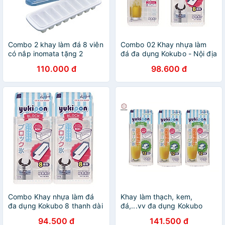
Combo 2 khay làm đá 8 viên
Combo 02 Khay nhựa làm
có nắp inomata tặng 2
đá đa dụng Kokubo - Nội địa
zipper 10cm
Nhật Bản (01 khay 8 thanh
110.000 đ
98.600 đ
dài + 01 khay 84 viên mini)
Combo Khay nhựa làm đá
Khay làm thạch, kem,
đa dụng Kokubo 8 thanh dài
đá,...vv đa dụng Kokubo
- Nội địa Nhật Bản
Yukipon - Hàng nội địa Nhật
94.500 đ
141.500 đ
Bản