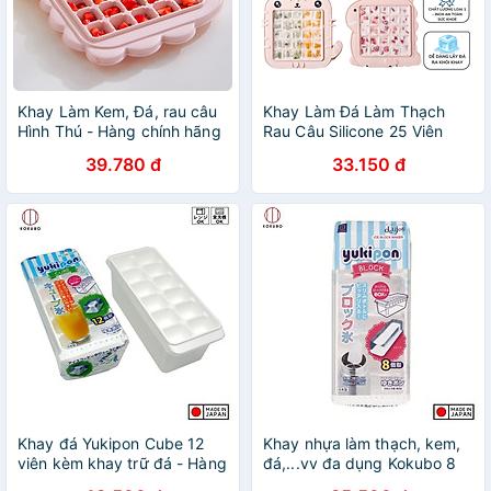
Khay Làm Kem, Đá, rau câu
Khay Làm Đá Làm Thạch
Hình Thú - Hàng chính hãng
Rau Câu Silicone 25 Viên
(Giao màu ngẫu nhiên)
Khuôn Làm Kem Hoạt Hình
39.780 đ
33.150 đ
Siêu Cute Đồ Dùng Nhà Bếp
- Hàng Chính Hãng MINIIN
Khay đá Yukipon Cube 12
Khay nhựa làm thạch, kem,
viên kèm khay trữ đá - Hàng
đá,...vv đa dụng Kokubo 8
Nội Địa Nhật Bản
thanh dài - Nội địa Nhật Bản