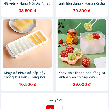
48 viên - Hàng Nội Địa Nhật
sinh tiện dụng - Hàng nội địa
Bản
Nhật
38.500 đ
79.800 đ
Khay đá nhựa có nắp đậy
Khay đá silicone hoa hồng tủ
chống bụi bẩn - Hàng nội
lạnh 4 viên có nắp đậy -
địa Nhật Bản
Khuôn làm thạch hoa quả
40.500 đ
29.000 đ
hình cao cấp - Hàng Loại 1 -
Chính Hãng MINIIN - Giao
màu ngẫu nhiên
Trang 1/2