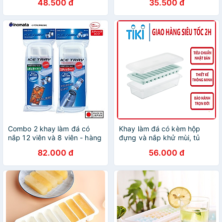
48.500 đ
35.500 đ
Combo 2 khay làm đá có
Khay làm đá có kèm hộp
nắp 12 viên và 8 viên - hàng
đựng và nắp khử mùi, tủ
nội địa Nhật Bản
lạnh đủ loại viên tròn kari
82.000 đ
56.000 đ
inochi