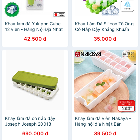
Khay làm đá Yukipon Cube
Khay Làm Đá Silicon Tổ Ong
12 viên - Hàng Nội Địa Nhật
Có Nắp Đậy Kháng Khuẩn
Bản
Chống Mùi Tủ Lạnh, Khuôn
42.500 đ
35.000 đ
Làm Đá , Làm Thạch Cao
Cấp - HÀNG CHÍNH HÃNG
MINIIN
Khay làm đá có nắp đậy
Khay làm đá viên Nakaya -
Joseph Joseph 20018
Hàng nội địa Nhật Bản
Quicksnap Hàng chính hãng
(#Made in Japan)
690.000 đ
39.500 đ