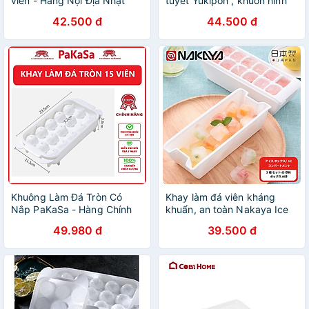
viên - Hàng Nội Địa Nhật
tuyết Yukipon , khuôn hình
Bản
ngộ nghĩnh đáng yêu thích
42.500 đ
44.500 đ
hợp cho nhiều mục đích sử
dụng - nội địa Nhật Bản
Khuông Làm Đá Tròn Có
Khay làm đá viên kháng
Nắp PaKaSa - Hàng Chính
khuẩn, an toàn Nakaya Ice
Hãng
Tray - Hàng nội địa Nhật
49.980 đ
39.500 đ
Bản |#nhập khẩu chính
hãng| |#Made in Japan|
|#K280|#K281|#K298