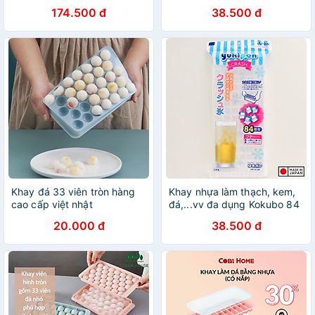
nắp đậy chống tràn, chống
viên / 48 viên - Hàng nội địa
174.500 đ
38.500 đ
bám bụi - Nội địa Nhật Bản
Nhật Bản |#Made in Japan
Khay đá 33 viên tròn hàng
Khay nhựa làm thạch, kem,
cao cấp việt nhật
đá,...vv đa dụng Kokubo 84
ô có nắp đậy chống tràn,
20.000 đ
38.500 đ
chống bám bụi - Nội địa
Nhật Bản