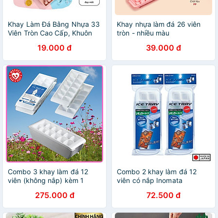
Khay Làm Đá Bằng Nhựa 33
Khay nhựa làm đá 26 viên
Viên Tròn Cao Cấp, Khuôn
tròn - nhiều màu
Làm Thạch Thông Minh Có
19.000 đ
39.000 đ
Nắp Đậy - Chính hãng
MINIIN (Giao màu ngẫu
nhiên)
Combo 3 khay làm đá 12
Combo 2 khay làm đá 12
viên (không nắp) kèm 1
viên có nắp Inomata
khay đựng đá tặng 2 zipper
275.000 đ
72.500 đ
10x15cm