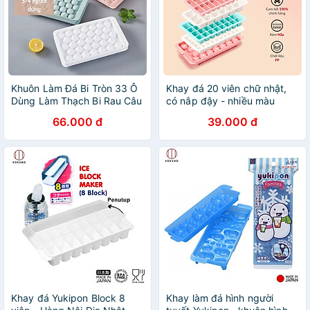
Khuôn Làm Đá Bi Tròn 33 Ô
Khay đá 20 viên chữ nhật,
Dùng Làm Thạch Bi Rau Câu
có nắp đậy - nhiều màu
Đẹp Mắt
66.000 đ
39.000 đ
Khay đá Yukipon Block 8
Khay làm đá hình người