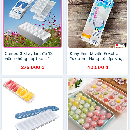
Combo 3 khay làm đá 12
Khay làm đá viên Kokubo
viên (không nắp) kèm 1
Yukipon - Hàng nội địa Nhật
khay đựng đá tặng 2 zipper
Bản |#Made in Japan
275.000 đ
40.500 đ
10x15cm