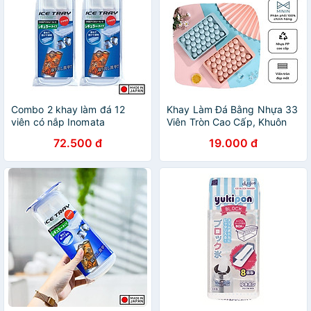
Combo 2 khay làm đá 12
Khay Làm Đá Bằng Nhựa 33
viên có nắp Inomata
Viên Tròn Cao Cấp, Khuôn
Làm Thạch Thông Minh Có
72.500 đ
19.000 đ
Nắp Đậy - Chính hãng
MINIIN (Giao màu ngẫu
nhiên)