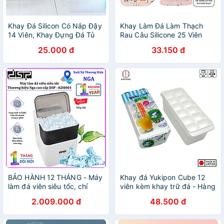
Khay Đá Silicon Có Nắp Đậy
Khay Làm Đá Làm Thạch
14 Viên, Khay Đựng Đá Tủ
Rau Câu Silicone 25 Viên
Lạnh, Làm Đá Thạch Kem
Khuôn Làm Kem Hoạt Hình
25.000 đ
33.150 đ
Bảo Quản Chống Mùi Tuyệt
Siêu Cute Đồ Dùng Nhà Bếp
Đối- Hàng Loại 1
- Hàng Chính Hãng MINIIN
BẢO HÀNH 12 THÁNG - Máy
Khay đá Yukipon Cube 12
làm đá viên siêu tốc, chỉ
viên kèm khay trữ đá - Hàng
trong 6 phút. Thương hiệu
Nội Địa Nhật Bản
2.009.000 đ
48.500 đ
Nga cao cấp DSP - KD8001