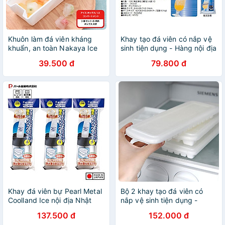
Khuôn làm đá viên kháng
Khay tạo đá viên có nắp vệ
khuẩn, an toàn Nakaya Ice
sinh tiện dụng - Hàng nội địa
Tray - Hàng nội địa Nhật
Nhật
39.500 đ
79.800 đ
Bản |#Made in Japan|
|#nhập khẩu chính hãng|
|#K280|#K281|#K298
Khay đá viên bự Pearl Metal
Bộ 2 khay tạo đá viên có
Coolland Ice nội địa Nhật
nắp vệ sinh tiện dụng -
Bản (Made in Japan)
Hàng nội địa Nhật
137.500 đ
152.000 đ