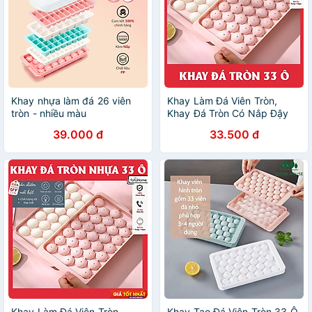
Khay nhựa làm đá 26 viên
Khay Làm Đá Viên Tròn,
tròn - nhiều màu
Khay Đá Tròn Có Nắp Đậy
Thông Minh, Khuôn Rau Câu
39.000 đ
33.500 đ
Làm Thạch 33 Ô
Khay Làm Đá Viên Tròn,
Khay Tạo Đá Viên Tròn 33 Ô