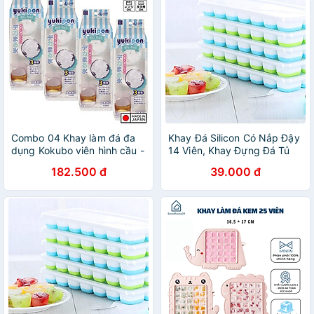
Combo 04 Khay làm đá đa
Khay Đá Silicon Có Nắp Đậy
dụng Kokubo viên hình cầu -
14 Viên, Khay Đựng Đá Tủ
Hàng nội địa Nhật
Lạnh, Làm Đá Thạch Kem
182.500 đ
39.000 đ
Bảo Quản Chống Mùi Tuyệt
Đối- Hàng Loại 1