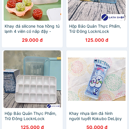
Khay đá silicone hoa hồng tủ
Hộp Bảo Quản Thực Phẩm,
lạnh 4 viên có nắp đậy -
Trữ Đông LocknLock
Khuôn làm thạch hoa quả
HFL104D8 Kèm Khay Đá 8
29.000 đ
125.000 đ
hình cao cấp - Hàng Loại 1 -
Viên Sản Xuất Hàn Quốc
Chính Hãng MINIIN - Giao
-1.65L
màu ngẫu nhiên
Hộp Bảo Quản Thực Phẩm,
Khay nhựa làm đá hình
Trữ Đông LocknLock
người tuyết Kokubo DeLijoy
HFL104D18 Kèm Khay Đá 18
- Made in Japan
125.000 đ
50.000 đ
Viên Sản Xuất Hàn Quốc