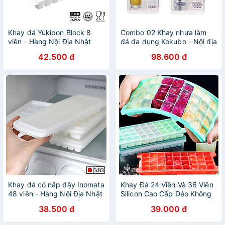
Khay đá Yukipon Block 8
Combo 02 Khay nhựa làm
viên - Hàng Nội Địa Nhật
đá đa dụng Kokubo - Nội địa
Bản
Nhật Bản (01 khay 8 thanh
42.500 đ
98.600 đ
dài + 01 khay 84 viên mini)
Khay đá có nắp đậy Inomata
Khay Đá 24 Viên Và 36 Viên
48 viên - Hàng Nội Địa Nhật
Silicon Cao Cấp Dẻo Không
Bản
Nứt, Gãy, Bể Có Nắp Đậy
38.500 đ
39.000 đ
Chống Tràn Tiện Lợi