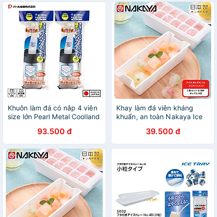
Khuôn làm đá có nắp 4 viên
Khay làm đá viên kháng
size lớn Pearl Metal Coolland
khuẩn, an toàn Nakaya Ice
Ice - Hàng nội địa Nhật Bản
Tray - Hàng nội địa Nhật
93.500 đ
39.500 đ
|#Made in Japan| |#Nhập
Bản |#nhập khẩu chính
khẩu chính hãng
hãng| |#Made in Japan|
|#K280|#K281|#K298