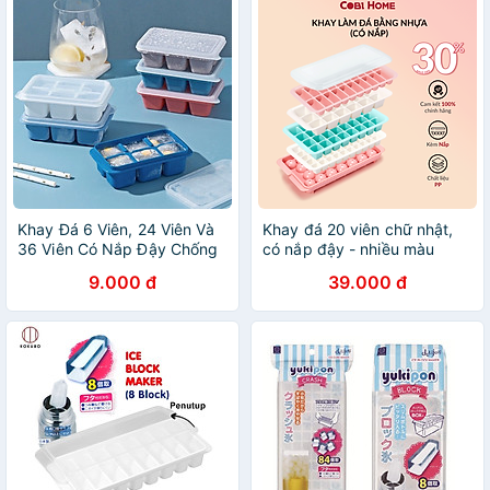
Khay Đá 6 Viên, 24 Viên Và
Khay đá 20 viên chữ nhật,
36 Viên Có Nắp Đậy Chống
có nắp đậy - nhiều màu
Tràn Tiện Lợi Cao Cấp, Chất
9.000 đ
39.000 đ
Liệu Silicon + Nhựa Pp An
Toàn