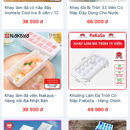
Khay làm đá có nắp đậy
Khay Đá Bi Tròn 33 Viên Có
Inomata Cool Ice 8 viên / 12
Nắp Đậy Dùng Cho Nước
viên / 48 viên - Hàng nội địa
Uống Giải Khát
38.500 đ
66.000 đ
Nhật Bản |#Made in Japan
Khay làm đá viên Nakaya -
Khuông Làm Đá Tròn Có
Hàng nội địa Nhật Bản
Nắp PaKaSa - Hàng Chính
(#Made in Japan)
Hãng
39.500 đ
49.980 đ