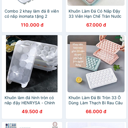
Combo 2 khay làm đá 8 viên
Khuôn Làm Đá Có Nắp Đậy
có nắp inomata tặng 2
33 Viên Hạn Chế Tràn Nước
zipper 10cm
Tiện Lợi
110.000 đ
67.000 đ
Khuôn làm đá hình tròn có
Khuôn Làm Đá Bi Tròn 33 Ô
nắp đậy HENRYSA - Chính
Dùng Làm Thạch Bi Rau Câu
hãng
Đẹp Mắt
49.500 đ
66.000 đ