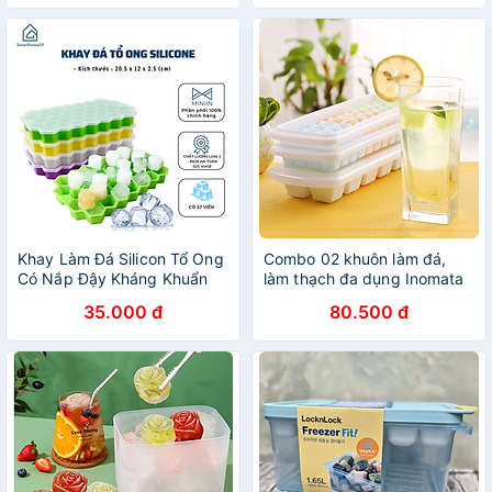
Khay Làm Đá Silicon Tổ Ong
Combo 02 khuôn làm đá,
Có Nắp Đậy Kháng Khuẩn
làm thạch đa dụng Inomata
Chống Mùi Tủ Lạnh, Khuôn
Made in Japan
35.000 đ
80.500 đ
Làm Đá , Làm Thạch Cao
Cấp - HÀNG CHÍNH HÃNG
MINIIN