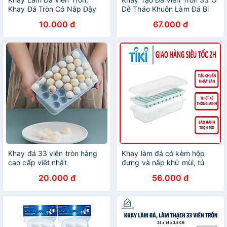
Khay Đá Tròn Có Nắp Đậy
Dễ Tháo Khuôn Làm Đá Bi
Thông Minh, Khuôn Rau Câu
Tiện Lợi
10.000 đ
67.000 đ
Làm Thạch 33 Ô
Khay đá 33 viên tròn hàng
Khay làm đá có kèm hộp
cao cấp việt nhật
đựng và nắp khử mùi, tủ
lạnh đủ loại viên tròn kari
20.000 đ
56.000 đ
inochi