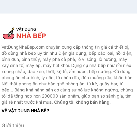
VatDungNhaBep.com chuyên cung cấp thông tin giá cả thiết bị,
đồ dùng nhà bếp uy tín như Điện gia dụng, bếp các loại, nồi điện,
bình đun, bình thủy, máy pha cà phê, lò vi sóng, lò nướng, máy
xay sinh tố, máy ép, máy hút khói. Dụng cụ nhà bếp như nồi niêu
xoong chảo, dao kéo, thớt, kệ tủ, ấm nước, bếp nướng. Đồ dùng
phòng ăn như bình, ly cốc, tô chén dĩa, đũa muỗng nĩa, khăn bàn.
Nội thất phòng ăn như bàn ghế phòng ăn, tủ kệ, quầy bar, tủ
bếp... Bằng khả năng sẵn có cùng sự nỗ lực không ngừng, chúng
tôi đã tổng hợp hơn 200000 sản phẩm, giúp bạn so sánh giá, tìm
giá rẻ nhất trước khi mua.
Chúng tôi không bán hàng.
VỀ VẬT DỤNG NHÀ BẾP
Giới thiệu