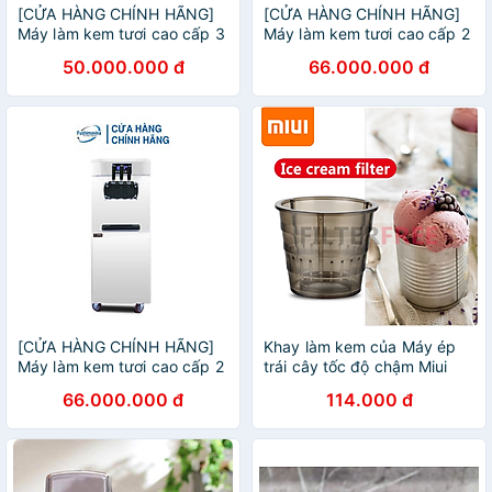
[CỬA HÀNG CHÍNH HÃNG]
[CỬA HÀNG CHÍNH HÃNG]
Máy làm kem tươi cao cấp 3
Máy làm kem tươi cao cấp 2
máy nén dạng bàn
máy nén dạng bàn
50.000.000 đ
66.000.000 đ
[CỬA HÀNG CHÍNH HÃNG]
Khay làm kem của Máy ép
Máy làm kem tươi cao cấp 2
trái cây tốc độ chậm Miui
máy nén dạng đứng
JE-B03B, B01B, JE-B02B ,
66.000.000 đ
114.000 đ
JE-B05B, XKJ-03B, B01B
mã B11 - Hàng Nhập Khẩu