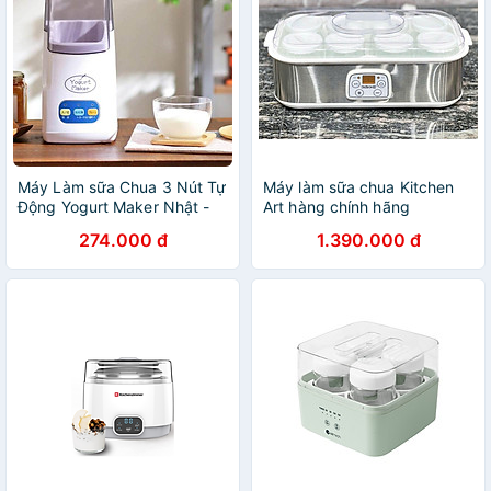
Máy Làm sữa Chua 3 Nút Tự
Máy làm sữa chua Kitchen
Động Yogurt Maker Nhật -
Art hàng chính hãng
Làm Sữa Chua Tại Nhà Đơn
274.000 đ
1.390.000 đ
Giản - Hàng Chính Hãng
MINIIN