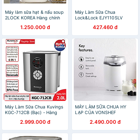
Máy làm sữa hạt & nấu soup
Máy Làm Sữa Chua
2LOCK KOREA Hàng chính
Lock&Lock EJY110SLV
hãng
(1000ml) - Hàng chính hãng
1.250.000 đ
427.460 đ
Máy Làm Sữa Chua Kuvings
MÁY LÀM SỮA CHUA HY
KGC-712CB (Bạc) - Hàng
LẠP CỦA VONSHEF
Chính Hãng
‎2000018 Hàng chính hãng
2.999.000 đ
2.490.000 đ