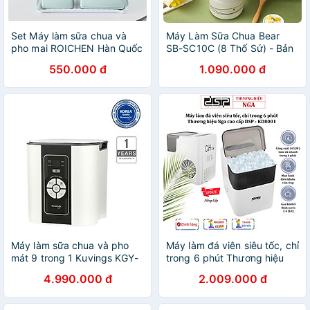
Set Máy làm sữa chua và
Máy Làm Sữa Chua Bear
pho mai ROICHEN Hàn Quốc
SB-SC10C (8 Thố Sứ) - Bản
Hàng chính hãng
Quốc Tế - Hàng chính hãng
550.000 đ
1.090.000 đ
Máy làm sữa chua và pho
Máy làm đá viên siêu tốc, chỉ
mát 9 trong 1 Kuvings KGY-
trong 6 phút Thương hiệu
881CB [2.0L] - Hàng chính
Nga cao cấp DSP KD8001,
4.990.000 đ
2.009.000 đ
hãng
Công suất làm đá 90-165W,
sản lượng 12kg/24h, Dung
tích bình chứa 1,4 lit - HÀNG