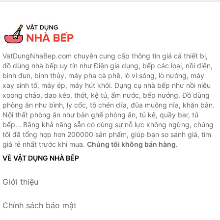
Hãng - JoyMall
VatDungNhaBep.com chuyên cung cấp thông tin giá cả thiết bị,
đồ dùng nhà bếp uy tín như Điện gia dụng, bếp các loại, nồi điện,
bình đun, bình thủy, máy pha cà phê, lò vi sóng, lò nướng, máy
xay sinh tố, máy ép, máy hút khói. Dụng cụ nhà bếp như nồi niêu
xoong chảo, dao kéo, thớt, kệ tủ, ấm nước, bếp nướng. Đồ dùng
phòng ăn như bình, ly cốc, tô chén dĩa, đũa muỗng nĩa, khăn bàn.
Nội thất phòng ăn như bàn ghế phòng ăn, tủ kệ, quầy bar, tủ
bếp... Bằng khả năng sẵn có cùng sự nỗ lực không ngừng, chúng
tôi đã tổng hợp hơn 200000 sản phẩm, giúp bạn so sánh giá, tìm
giá rẻ nhất trước khi mua.
Chúng tôi không bán hàng.
VỀ VẬT DỤNG NHÀ BẾP
Giới thiệu
Chính sách bảo mật