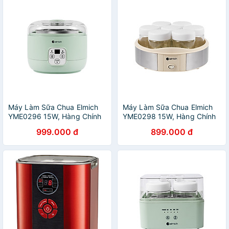
NHẬP KHẨU, BẢO HÀNH 12
THÁNG
Máy Làm Sữa Chua Elmich
Máy Làm Sữa Chua Elmich
YME0296 15W, Hàng Chính
YME0298 15W, Hàng Chính
Hãng, Cảm Ứng Điện Tử, Nồi
Hãng, Điều Khiển Cơ, 7 Hũ
999.000 đ
899.000 đ
Ủ Inox - JoyMall
Thủy Tinh 200ml - JoyMall