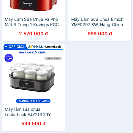
Máy Làm Sữa Chua Và Pho
Máy Làm Sữa Chua Elmich
Mát 6 Trong 1 Kuvings KGC-
YME0297 8W, Hàng Chính
712CB (2.0L) – Màu đỏ -
Hãng, Cảm Ứng Điện Tử, 4
2.570.000 đ
999.000 đ
Hàng Chính Hãng
Hũ Thủy Tinh 200ml -
JoyMall
Máy làm sữa chua
LocknLock EJY213GRY
Digital Yogurt Maker - 220-
599.500 đ
240V, 50/60Hz, 20W, 1.08L
- Màu xám - Hàng Chính