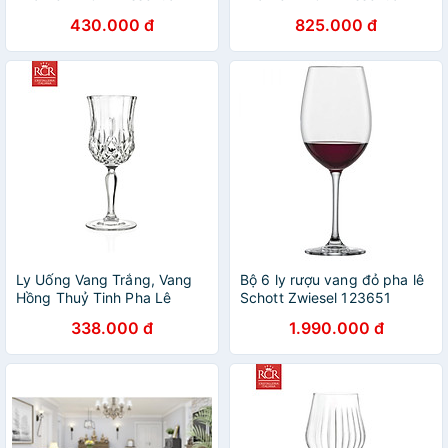
Red Wine Goblet, 430 ml
Red Wine Goblet, 540 ml
430.000 đ
825.000 đ
Ly Uống Vang Trắng, Vang
Bộ 6 ly rượu vang đỏ pha lê
Hồng Thuỷ Tinh Pha Lê
Schott Zwiesel 123651
Không Chì Ý RCR Crystal
Burgundy Classico 409 ml
338.000 đ
1.990.000 đ
Opera 230 ml - Opera Wine
hàng chính hãng
Glass 230 ml