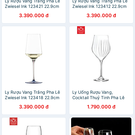
Ly Rượu Vang Trắng Pha Lê
Ly Rượu Vang Trắng Pha Lê
Zwiesel Ink 123421 22.9cm
Zwiesel Ink 123412 22.9cm
407ml Chân Đế Màu Xanh
407ml Chân Đế Màu Xanh
3.390.000 đ
3.390.000 đ
Lá Ochre hàng chính hãng
Lá Emerald hàng chính hãng
Ly Rượu Vang Trắng Pha Lê
Ly Uống Rượu Vang,
Zwiesel Ink 123418 22.9cm
Cocktail Thuỷ Tinh Pha Lê
407ml Chân Đế Màu Xanh
Không Chì Ý RCR Crystal
3.390.000 đ
1.790.000 đ
Dương Midnight hàng chính
Timeless - Timeless Wine
hãng
Glass 650 ml