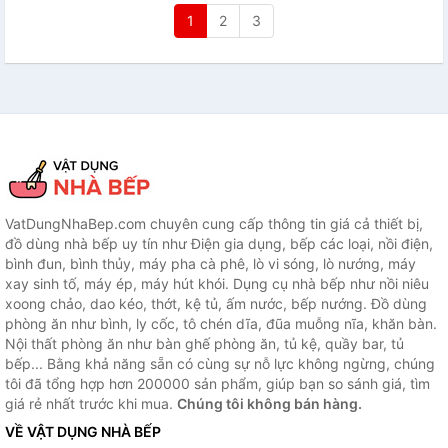
1
2
3
VatDungNhaBep.com chuyên cung cấp thông tin giá cả thiết bị,
đồ dùng nhà bếp uy tín như Điện gia dụng, bếp các loại, nồi điện,
bình đun, bình thủy, máy pha cà phê, lò vi sóng, lò nướng, máy
xay sinh tố, máy ép, máy hút khói. Dụng cụ nhà bếp như nồi niêu
xoong chảo, dao kéo, thớt, kệ tủ, ấm nước, bếp nướng. Đồ dùng
phòng ăn như bình, ly cốc, tô chén dĩa, đũa muỗng nĩa, khăn bàn.
Nội thất phòng ăn như bàn ghế phòng ăn, tủ kệ, quầy bar, tủ
bếp... Bằng khả năng sẵn có cùng sự nỗ lực không ngừng, chúng
tôi đã tổng hợp hơn 200000 sản phẩm, giúp bạn so sánh giá, tìm
giá rẻ nhất trước khi mua.
Chúng tôi không bán hàng.
VỀ VẬT DỤNG NHÀ BẾP