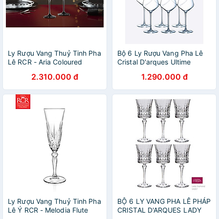
Ly Rượu Vang Thuỷ Tinh Pha
Bộ 6 Ly Rượu Vang Pha Lê
Lê RCR - Aria Coloured
Cristal D'arques Ultime
Nero, 790 ml
280ml Hàng chính hãng
2.310.000 đ
1.290.000 đ
Ly Rượu Vang Thuỷ Tinh Pha
BỘ 6 LY VANG PHA LÊ PHÁP
Lê Ý RCR - Melodia Flute
CRISTAL D'ARQUES LADY
Goblet 160 ml
DIAMOND 270ML Hàng