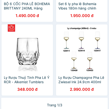
BỘ 6 CỐC PHA LÊ BOHEMIA
Set 6 ly pha lê Bohemia
BRITTANY 240ML Hàng
Vibes 180m hàng chính
chính hãng
hãng
1.490.000 đ
1.950.000 đ
Ly Rượu Thuỷ Tinh Pha Lê Ý
Ly Rượu Champagne Pha Lê
RCR - Alkemist Tumblers
Zwiesel Ink 24.9cm 400ml
346ml
Hàng chính hãng
348.000 đ
2.990.000 đ
Trang 1/3