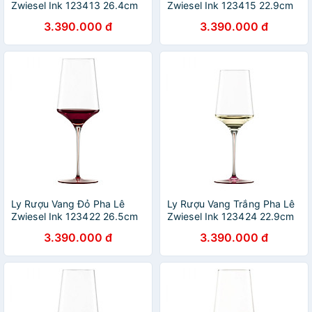
Zwiesel Ink 123413 26.4cm
Zwiesel Ink 123415 22.9cm
638ml Chân Đế Màu Tím
407ml Chân Đế Màu Tím
3.390.000 đ
3.390.000 đ
Violet hàng chính hãng
Violet hàng chính hãng
Ly Rượu Vang Đỏ Pha Lê
Ly Rượu Vang Trắng Pha Lê
Zwiesel Ink 123422 26.5cm
Zwiesel Ink 123424 22.9cm
638ml Chân Đế Màu Đỏ
407ml Chân Đế Màu Đỏ
3.390.000 đ
3.390.000 đ
Antique hàng chính hãmh
Antique hàng chính hãng