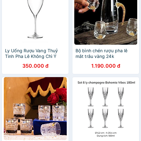
Ly Uống Rượu Vang Thuỷ
Bộ bình chén rượu pha lê
Tinh Pha Lê Không Chì Ý
mắt trâu vàng 24k
RCR Crystal Invino 330 ml -
350.000 đ
1.190.000 đ
Invino Goblet 330 ml