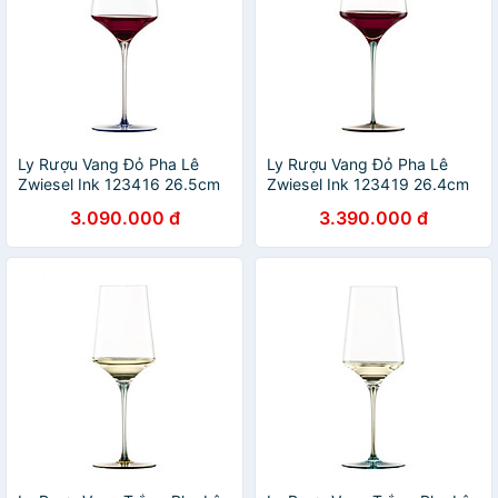
Ly Rượu Vang Đỏ Pha Lê
Ly Rượu Vang Đỏ Pha Lê
Zwiesel Ink 123416 26.5cm
Zwiesel Ink 123419 26.4cm
638ml Chân Đế Màu Xanh
638ml Chân Đế Màu Xanh
3.090.000 đ
3.390.000 đ
Dương Midnight Hàng chính
Lá Ochre hàng chính hãng
hãng