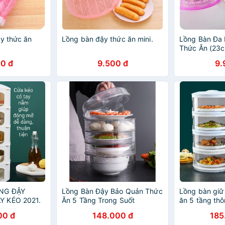
ậy thức ăn
Lồng bàn đậy thức ăn mini.
Lồng Bàn Đa 
Thức Ăn (23
0 đ
9.500 đ
9.
NG ĐẬY
Lồng Bàn Đậy Bảo Quản Thức
Lồng bàn giữ 
Y KÉO 2021.
Ăn 5 Tầng Trong Suốt
ăn 5 tầng th
00 đ
148.000 đ
185