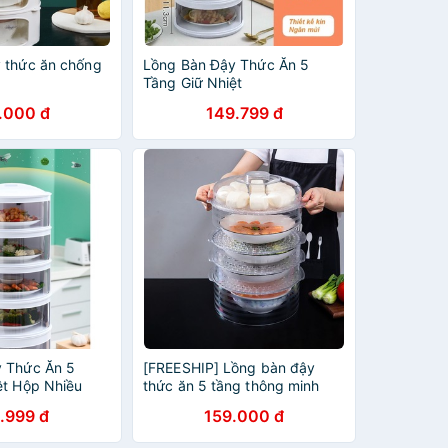
 thức ăn chống
Lồng Bàn Đậy Thức Ăn 5
Tầng Giữ Nhiệt
.000 đ
149.799 đ
 Thức Ăn 5
[FREESHIP] Lồng bàn đậy
ệt Hộp Nhiều
thức ăn 5 tầng thông minh
hức Ăn
.999 đ
159.000 đ