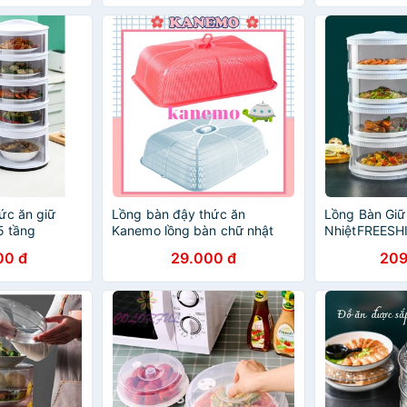
ức ăn giữ
Lồng bàn đậy thức ăn
Lồng Bàn Giữ
5 tầng
Kanemo lồng bàn chữ nhật
NhiệtFREESH
Nhiệt Đậy Th
00 đ
29.000 đ
209
Mẫu Mới