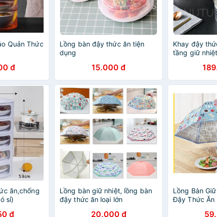
ảo Quản Thức
Lồng bàn đậy thức ăn tiện
Khay đậy thứ
dụng
tầng giữ nhiệ
00 đ
15.000 đ
189
hức ăn,chống
Lồng bàn giữ nhiệt, lồng bàn
Lồng Bàn Giữ
ó sỉ)
đậy thức ăn loại lớn
Đậy Thức Ăn 
50 đ
20.000 đ
59