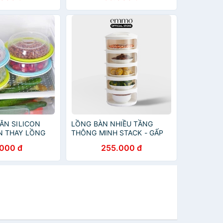
ĂN SILICON
LỒNG BÀN NHIỀU TẦNG
N THAY LỒNG
THÔNG MINH STACK - GẤP
GỌN ĐA NĂNG MINI ĐẬY
.000 đ
255.000 đ
THỨC ĂN NHỰA