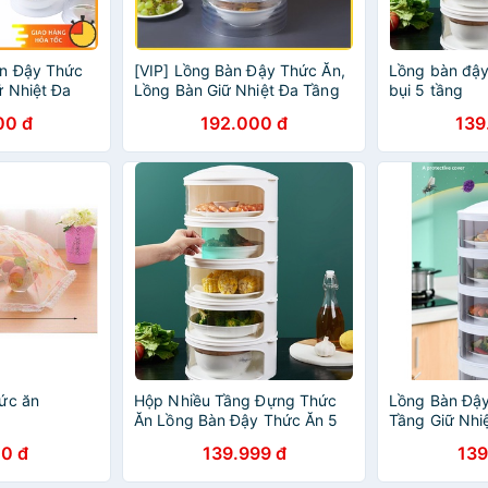
n Đậy Thức
[VIP] Lồng Bàn Đậy Thức Ăn,
Lồng bàn đậy
ữ Nhiệt Đa
Lồng Bàn Giữ Nhiệt Đa Tầng
bụi 5 tầng
 Cao Cấp
Bằng Nhựa Cao Cấp
00 đ
192.000 đ
139
ức ăn
Hộp Nhiều Tầng Đựng Thức
Lồng Bàn Đậy
Ăn Lồng Bàn Đậy Thức Ăn 5
Tầng Giữ Nhi
Tầng Giữ Nhiệt
Tầng Đựng T
0 đ
139.999 đ
139