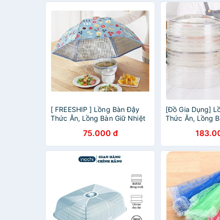
[ FREESHIP ] Lồng Bàn Đậy
[Đồ Gia Dụng] L
Thức Ăn, Lồng Bàn Giữ Nhiệt
Thức Ăn, Lồng B
Đa Tầng Bằng Nhựa Cao Cấp
Đa Tầng Bằng N
75.000 đ
183.0
- Hàng VNXK