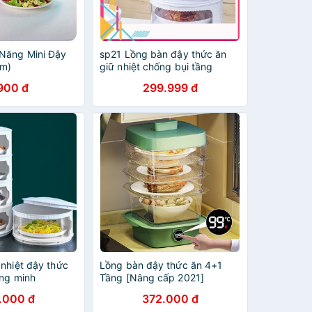
Năng Mini Đậy
sp21 Lồng bàn đậy thức ăn
cm)
giữ nhiệt chống bụi tầng
900 đ
299.999 đ
nhiệt đậy thức
Lồng bàn đậy thức ăn 4+1
ông minh
Tầng [Nâng cấp 2021]
.000 đ
372.000 đ