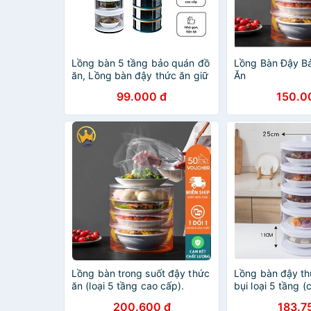
Lồng bàn 5 tầng bảo quán đồ
Lồng Bàn Đậy B
ăn, Lồng bàn đậy thức ăn giữ
Ăn
nhiệt - Chính hãng MINIIN
99.000 đ
150.0
Lồng bàn trong suốt đậy thức
Lồng bàn đậy t
ăn (loại 5 tầng cao cấp).
bụi loại 5 tầng (c
200.600 đ
183.7