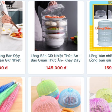
ồng Bàn Đậy
Lồng Bàn Giữ Nhiệt Thức Ăn -
Lồng bàn nhiề
àn Giữ Nhiệt
Bảo Quản Thức Ăn- Khay Đậy
Lồng bàn giữ 
hựa Cao Cấp
Thức Ăn, Lồng Bàn 5 Tầng
ăn 5 tầng mẫ
00 đ
145.000 đ
159
Giữ Nhiệt Cao Cấp