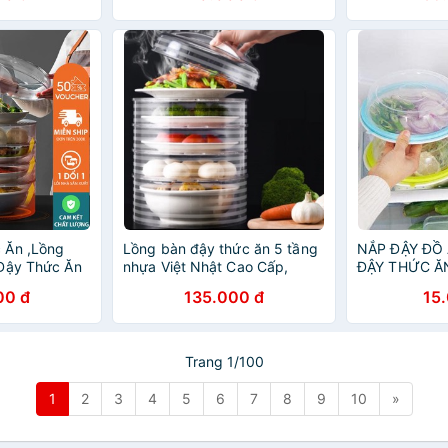
 Ăn ,Lồng
Lồng bàn đậy thức ăn 5 tầng
NẮP ĐẬY ĐỒ 
 Đậy Thức Ăn
nhựa Việt Nhật Cao Cấp,
ĐẬY THỨC Ă
cấp).
Lồng bàn đa tầng giữ nhiệt và
BÀN
00 đ
135.000 đ
15
bảo quản đồ ăn nhà bếp -
MS2676
Trang 1/100
1
2
3
4
5
6
7
8
9
10
»