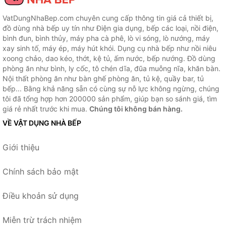
VatDungNhaBep.com chuyên cung cấp thông tin giá cả thiết bị,
đồ dùng nhà bếp uy tín như Điện gia dụng, bếp các loại, nồi điện,
bình đun, bình thủy, máy pha cà phê, lò vi sóng, lò nướng, máy
xay sinh tố, máy ép, máy hút khói. Dụng cụ nhà bếp như nồi niêu
xoong chảo, dao kéo, thớt, kệ tủ, ấm nước, bếp nướng. Đồ dùng
phòng ăn như bình, ly cốc, tô chén dĩa, đũa muỗng nĩa, khăn bàn.
Nội thất phòng ăn như bàn ghế phòng ăn, tủ kệ, quầy bar, tủ
bếp... Bằng khả năng sẵn có cùng sự nỗ lực không ngừng, chúng
tôi đã tổng hợp hơn 200000 sản phẩm, giúp bạn so sánh giá, tìm
giá rẻ nhất trước khi mua.
Chúng tôi không bán hàng.
VỀ VẬT DỤNG NHÀ BẾP
Giới thiệu
Chính sách bảo mật
Điều khoản sử dụng
Miễn trừ trách nhiệm