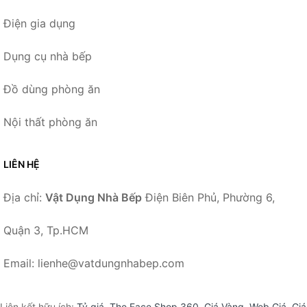
Điện gia dụng
Dụng cụ nhà bếp
Đồ dùng phòng ăn
Nội thất phòng ăn
LIÊN HỆ
Địa chỉ:
Vật Dụng Nhà Bếp
Điện Biên Phủ, Phường 6,
Quận 3, Tp.HCM
Email: lienhe@vatdungnhabep.com
Liên kết hữu ích:
Tỷ giá
,
The Face Shop 360
,
Giá Vàng
,
Web Giá
,
Giá