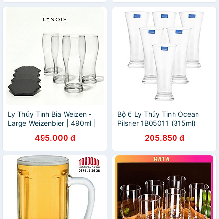
Ly Thủy Tinh Bia Weizen -
Bộ 6 Ly Thủy Tinh Ocean
Large Weizenbier | 490ml |
Pilsner 1B05011 (315ml)
[LYNOIR_LY003
495.000 đ
205.850 đ