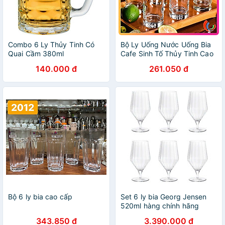
Combo 6 Ly Thủy Tinh Có
Bộ Ly Uống Nước Uống Bia
Quai Cầm 380ml
Cafe Sinh Tố Thủy Tinh Cao
TOKDODO-ZB18 Chuyên
Cấp Ocean New York Long
140.000 đ
261.050 đ
Làm Ly Uống Bia
Drink B07812 Dung Tích
340ml
Bộ 6 ly bia cao cấp
Set 6 ly bia Georg Jensen
520ml hàng chính hãng
343.850 đ
3.390.000 đ