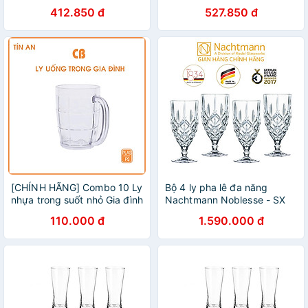
MUG P0940 - 370ML
MUG P0140 - 360ML
412.850 đ
527.850 đ
[CHÍNH HÃNG] Combo 10 Ly
Bộ 4 ly pha lê đa năng
nhựa trong suốt nhỏ Gia đình
Nachtmann Noblesse - SX
có quai – bền đẹp, an toàn,
tại Đức - Hàng chính hãng
110.000 đ
1.590.000 đ
tiện lợi
100% (kèm ảnh thật)