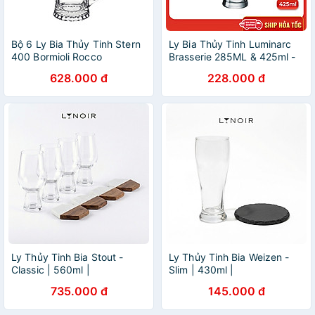
Bộ 6 Ly Bia Thủy Tinh Stern
Ly Bia Thủy Tinh Luminarc
400 Bormioli Rocco
Brasserie 285ML & 425ml -
133640M02021990 (510ml
J5184 & J5185 - Bộ 6 ly
628.000 đ
228.000 đ
/ Ly)
Ly Thủy Tinh Bia Stout -
Ly Thủy Tinh Bia Weizen -
Classic | 560ml |
Slim | 430ml |
[LYNOIR_LY008
[LYNOIR_LY024
735.000 đ
145.000 đ