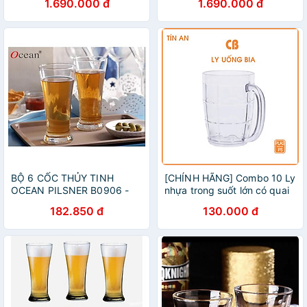
1.690.000 đ
1.690.000 đ
Hàng chính hãng
hàng chính hãng
BỘ 6 CỐC THỦY TINH
[CHÍNH HÃNG] Combo 10 Ly
OCEAN PILSNER B0906 -
nhựa trong suốt lớn có quai
170ML
– bền đẹp, an toàn, tiện lợi
182.850 đ
130.000 đ