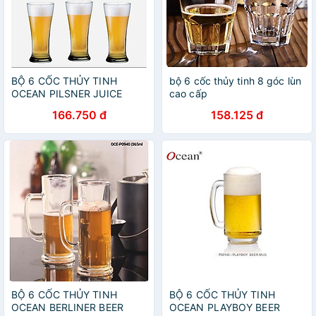
BỘ 6 CỐC THỦY TINH
bộ 6 cốc thủy tinh 8 góc lùn
OCEAN PILSNER JUICE
cao cấp
B5011 - 315ML
166.750 đ
158.125 đ
BỘ 6 CỐC THỦY TINH
BỘ 6 CỐC THỦY TINH
OCEAN BERLINER BEER
OCEAN PLAYBOY BEER