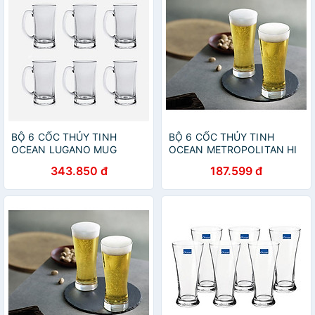
BỘ 6 CỐC THỦY TINH
BỘ 6 CỐC THỦY TINH
OCEAN LUGANO MUG
OCEAN METROPOLITAN HI
P0740 - 330ML
BALL B1312 - 330ML
343.850 đ
187.599 đ