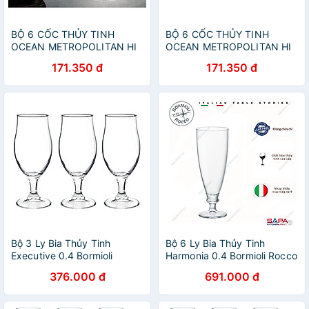
BỘ 6 CỐC THỦY TINH
BỘ 6 CỐC THỦY TINH
OCEAN METROPOLITAN HI
OCEAN METROPOLITAN HI
BALL B1312 - 330ML
BALL B1312 - 330ML
171.350 đ
171.350 đ
Bộ 3 Ly Bia Thủy Tinh
Bộ 6 Ly Bia Thủy Tinh
Executive 0.4 Bormioli
Harmonia 0.4 Bormioli Rocco
Rocco 128550Q02021990
128980M02021990 (580ml
376.000 đ
691.000 đ
(530ml / Ly)
/ Ly)