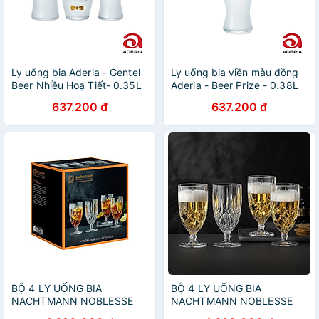
Ly uống bia Aderia - Gentel
Ly uống bia viền màu đồng
Beer Nhiều Hoạ Tiết- 0.35L
Aderia - Beer Prize - 0.38L
637.200 đ
637.200 đ
BỘ 4 LY UỐNG BIA
BỘ 4 LY UỐNG BIA
NACHTMANN NOBLESSE
NACHTMANN NOBLESSE
102556, dung tích 430 ml
102556, dung tích 430 ml