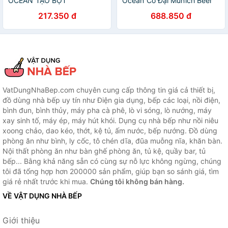
OCEAN TẠO BỌT
Ocean Cỡ Đại Munich Beer
METROPOLITAN B1314 -
Mug Ocean - P00843 -
217.350 đ
688.850 đ
400ML
640ml
VatDungNhaBep.com chuyên cung cấp thông tin giá cả thiết bị,
đồ dùng nhà bếp uy tín như Điện gia dụng, bếp các loại, nồi điện,
bình đun, bình thủy, máy pha cà phê, lò vi sóng, lò nướng, máy
xay sinh tố, máy ép, máy hút khói. Dụng cụ nhà bếp như nồi niêu
xoong chảo, dao kéo, thớt, kệ tủ, ấm nước, bếp nướng. Đồ dùng
phòng ăn như bình, ly cốc, tô chén dĩa, đũa muỗng nĩa, khăn bàn.
Nội thất phòng ăn như bàn ghế phòng ăn, tủ kệ, quầy bar, tủ
bếp... Bằng khả năng sẵn có cùng sự nỗ lực không ngừng, chúng
tôi đã tổng hợp hơn 200000 sản phẩm, giúp bạn so sánh giá, tìm
giá rẻ nhất trước khi mua.
Chúng tôi không bán hàng.
VỀ VẬT DỤNG NHÀ BẾP
Giới thiệu