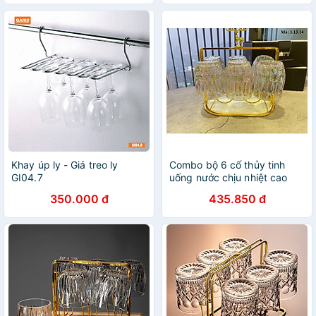
Khay úp ly - Giá treo ly
Combo bộ 6 cố thủy tinh
GI04.7
uống nước chịu nhiệt cao
cấp kèm giá úp
350.000 đ
435.850 đ