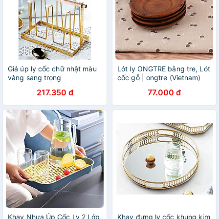
Giá úp ly cốc chữ nhật màu
Lót ly ONGTRE bằng tre, Lót
vàng sang trọng
cốc gỗ | ongtre (Vietnam)
217.350 đ
77.000 đ
Khay Nhựa Úp Cốc Ly 2 Lớp
Khay đựng ly cốc khung kim