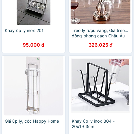
Khay úp ly inox 201
Treo ly rượu vang, Giá treo ly
đồng phong cách Châu Âu
sang trọng mẫu mới
95.000 đ
326.025 đ
Giá úp ly, cốc Happy Home
Khay úp ly inox 304 -
20x19.3cm