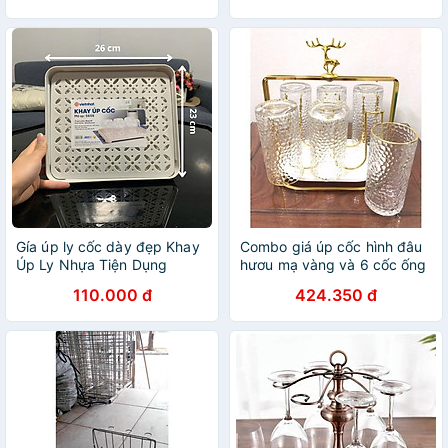
Gía úp ly cốc dày đẹp Khay
Combo giá úp cốc hình đâu
Úp Ly Nhựa Tiện Dụng
hươu mạ vàng và 6 cốc ống
thủy tinh chụy nhiệt vân sần
110.000 đ
424.350 đ
cao cấp