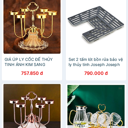
GIÁ ÚP LY CỐC ĐẾ THỦY
Set 2 tấm lót bồn rửa bảo vệ
TINH ÁNH KIM SANG
ly thủy tinh Joseph Joseph
TRỌNG CAO CẤP
85037 Saver (Grey)
757.850 đ
790.000 đ