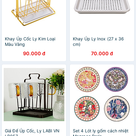
Khay Úp Cốc Ly Kim Loại
Khay Úp Ly Inox (27 x 36
Màu Vàng
cm)
90.000 đ
70.000 đ
Giá Để Úp Cốc, Ly LABI VN
Set 4 Lót ly gốm cách nhiệt