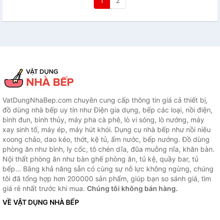
1
2
VatDungNhaBep.com chuyên cung cấp thông tin giá cả thiết bị,
đồ dùng nhà bếp uy tín như Điện gia dụng, bếp các loại, nồi điện,
bình đun, bình thủy, máy pha cà phê, lò vi sóng, lò nướng, máy
xay sinh tố, máy ép, máy hút khói. Dụng cụ nhà bếp như nồi niêu
xoong chảo, dao kéo, thớt, kệ tủ, ấm nước, bếp nướng. Đồ dùng
phòng ăn như bình, ly cốc, tô chén dĩa, đũa muỗng nĩa, khăn bàn.
Nội thất phòng ăn như bàn ghế phòng ăn, tủ kệ, quầy bar, tủ
bếp... Bằng khả năng sẵn có cùng sự nỗ lực không ngừng, chúng
tôi đã tổng hợp hơn 200000 sản phẩm, giúp bạn so sánh giá, tìm
giá rẻ nhất trước khi mua.
Chúng tôi không bán hàng.
VỀ VẬT DỤNG NHÀ BẾP