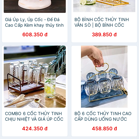
Giá Úp Ly, Úp Cốc - Đế Đá
BỘ BÌNH CỐC THỦY TINH
Cao Cấp Kèm khay thủy tinh
VÂN SÒ | BỘ BÌNH CỐC
hứng nước màu vàng hồng
THỦY TINH CHỊU NHIỆT
608.350 đ
389.850 đ
DECOR DẬP NỔI VÂN QUẢ
NA
COMBO 6 CỐC THỦY TINH
BỘ 6 CỐC THỦY TINH CAO
CHỊU NHIỆT VÀ GIÁ ÚP CỐC
CẤP DÙNG UỐNG NƯỚC
- VD74
KÈM GIÁ ÚP
424.350 đ
458.850 đ