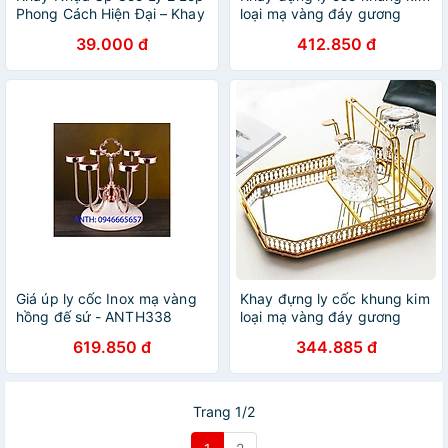
Phong Cách Hiện Đại – Khay
loại mạ vàng đáy gương
Đựng Cốc Ly, Khay Trà Tiện
39.000 đ
412.850 đ
Lợi Đa Năng - HÀNG CHÍNH
HÃNG MINIIN
Giá úp ly cốc Inox mạ vàng
Khay đựng ly cốc khung kim
hồng đế sứ - ANTH338
loại mạ vàng đáy gương
619.850 đ
344.885 đ
Trang 1/2