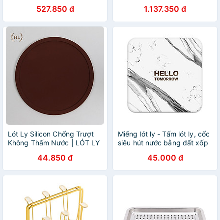
cấp vân sần kèm giá úp cốc
cấp 6 cốc , khay và giá úp
527.850 đ
1.137.350 đ
có khay hứng nước ngọng
cốc màu vàng Gold sang
vàng
trọng
Lót Ly Silicon Chống Trượt
Miếng lót ly - Tấm lót ly, cốc
Không Thấm Nước | LÓT LY
siêu hút nước bằng đất xốp
CỐC CHO NHÀ HÀNG QUÁN
Diatomite họa tiết, thông
44.850 đ
45.000 đ
CAFE KHÔNG HỌA TIẾT
điệp dễ thương