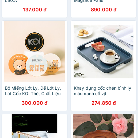
LB057
Magrace Paris
137.000 đ
890.000 đ
Bộ Miếng Lót Ly, Đế Lót Ly,
Khay đựng cốc chén bình ly
Lót Cốc KOI Thé, Chất Liệu
màu xanh cổ vịt
Ceramic Cao Cấp / KOI Thé
300.000 đ
274.850 đ
BB Bear Ceramic Drink
Coasters