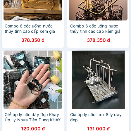
Combo 6 cốc uống nước
Combo 6 cốc uống nước
thủy tinh cao cấp kèm giá
thủy tinh cao cấp kèm giá
úp cốc mạ vàng
úp cốc mạ vàng
378.350 đ
378.350 đ
GIÁ úp ly cốc dày đẹp Khay
Gía úp ly cốc inox 8 ly dày
Úp Ly Nhựa Tiện Dụng KHAY
đẹp
ÚP LY
120.000 đ
131.000 đ