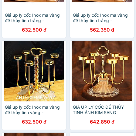
Giá úp ly cốc Inox mạ vàng
Giá úp ly cốc Inox mạ vàng
đế thủy tinh trắng -
đế thủy tinh trắng -
ANTH339
ANTH339
632.500 đ
562.350 đ
Giá úp ly cốc Inox mạ vàng
GIÁ ÚP LY CỐC ĐẾ THỦY
đế thủy tinh vàng -
TINH ÁNH KIM SANG
ANTH340
TRỌNG CAO CẤP
632.500 đ
642.850 đ