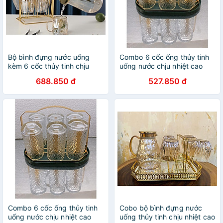
Bộ bình đựng nước uống
Combo 6 cốc ống thủy tinh
kèm 6 cốc thủy tinh chịu
uống nước chịu nhiệt cao
nhiệt cao cấp lên tới 400 độ
cấp vân sần kèm giá úp cốc
688.850 đ
527.850 đ
c và khay úp cốc
có khay hứng nước ngọng
vàng
Combo 6 cốc ống thủy tinh
Cobo bộ bình đựng nước
uống nước chịu nhiệt cao
uống thủy tinh chịu nhiệt cao