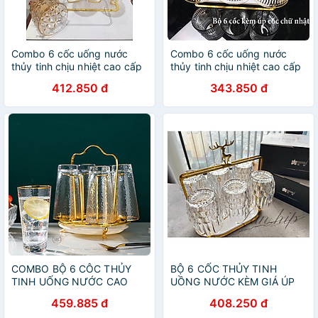
Combo 6 cốc uống nước
Combo 6 cốc uống nước
thủy tinh chịu nhiệt cao cấp
thủy tinh chịu nhiệt cao cấp
kèm giá úp
kèm giá úp
412.850 đ
343.850 đ
COMBO BỘ 6 CÔC THỦY
BỘ 6 CỐC THỦY TINH
TINH UỐNG NƯỚC CAO
UỒNG NƯỚC KÈM GIÁ ÚP
CẤP VÀ GIÁ ÚP - VD100
CỐC HÌNH ĐẦU HƯƠU
459.885 đ
408.250 đ