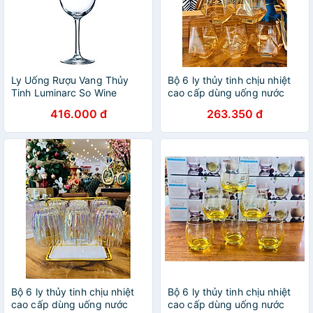
Ly Uống Rượu Vang Thủy
Bộ 6 ly thủy tinh chịu nhiệt
Tinh Luminarc So Wine
cao cấp dùng uống nước
350ML - 470ML & 580ML -
hoặc rượu tây vân kim
416.000 đ
263.350 đ
bộ 4 ly - E5979, E5980 &
cương vàng
E5981
Bộ 6 ly thủy tinh chịu nhiệt
Bộ 6 ly thủy tinh chịu nhiệt
cao cấp dùng uống nước
cao cấp dùng uống nước