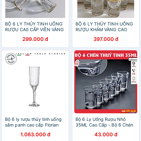
BỘ 6 LY THỦY TINH UỐNG
BỘ 6 LY THỦY TINH UỐNG
RƯỢU CA0 CẤP VIỀN VÀNG
RƯỢU KHẢM VÀNG CAO
CẤP MIỆNG LOE ( giao ngẫu
299.000 đ
397.000 đ
nhiên )
Bộ 6 ly rượu thủy tinh uống
Bộ 6 Ly Uống Rượu Nhỏ
sâm panh cao cấp Florian
35ML Cao Cấp - Bộ 6 Chén
210ml - Bormioli Rocco -
Thủy Tinh Đế Dày Sáng
1.063.000 đ
43.000 đ
Italy
Bóng - Cốc Uống Rượu Làm