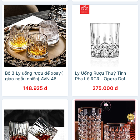
Từ Thủy Tinh Cao Cấp, Độ
Tinh Khiết Cao, Siêu Trong
Bộ 3 Ly uống rượu đế xoay(
Ly Uống Rượu Thuỷ Tinh
giao ngẫu nhiên) AVN 46
Pha Lê RCR - Opera Dof
Tumbler 300ml
148.925 đ
275.000 đ