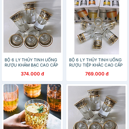
BỘ 6 LY THỦY TINH UỐNG
BỘ 6 LY THỦY TINH UỐNG
RƯỢU KHẢM BẠC CAO CẤP
RƯỢU TIỆP KHẮC CAO CẤP
MIỆNG LOE
KHẢM BẠC
374.000 đ
769.000 đ