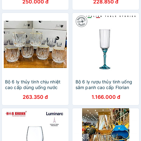
250.000 đ
228.850 đ
xanh
Bộ 6 ly thủy tinh chịu nhiệt
Bộ 6 ly rượu thủy tinh uống
cao cấp dùng uống nước
sâm panh cao cấp Florian
hoặc rượu tây vân sóng
210ml màu xanh - Bormioli
263.350 đ
1.166.000 đ
trắng
Rocco - Italy