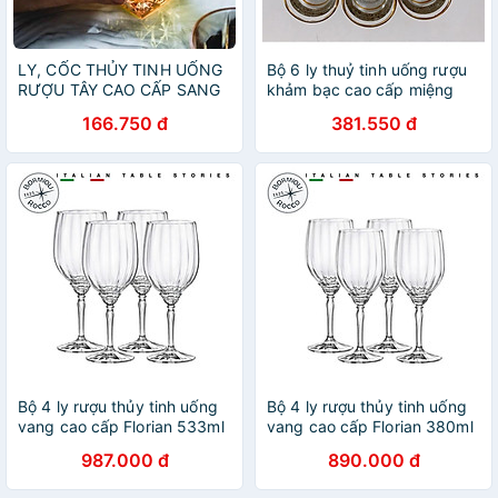
LY, CỐC THỦY TINH UỐNG
Bộ 6 ly thuỷ tinh uống rượu
RƯỢU TÂY CAO CẤP SANG
khảm bạc cao cấp miệng
TRỌNG MÀU CAM 315ml-
loe, viền vàng
166.750 đ
381.550 đ
VD92
Bộ 4 ly rượu thủy tinh uống
Bộ 4 ly rượu thủy tinh uống
vang cao cấp Florian 533ml
vang cao cấp Florian 380ml
- Bormioli Rocco - Italy
- Bormioli Rocco - Italy
987.000 đ
890.000 đ