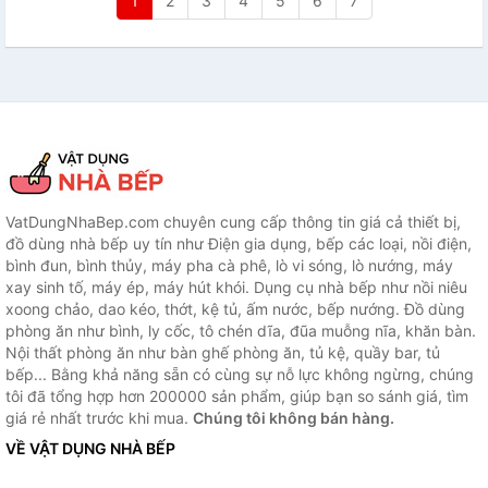
1
2
3
4
5
6
7
VatDungNhaBep.com chuyên cung cấp thông tin giá cả thiết bị,
đồ dùng nhà bếp uy tín như Điện gia dụng, bếp các loại, nồi điện,
bình đun, bình thủy, máy pha cà phê, lò vi sóng, lò nướng, máy
xay sinh tố, máy ép, máy hút khói. Dụng cụ nhà bếp như nồi niêu
xoong chảo, dao kéo, thớt, kệ tủ, ấm nước, bếp nướng. Đồ dùng
phòng ăn như bình, ly cốc, tô chén dĩa, đũa muỗng nĩa, khăn bàn.
Nội thất phòng ăn như bàn ghế phòng ăn, tủ kệ, quầy bar, tủ
bếp... Bằng khả năng sẵn có cùng sự nỗ lực không ngừng, chúng
tôi đã tổng hợp hơn 200000 sản phẩm, giúp bạn so sánh giá, tìm
giá rẻ nhất trước khi mua.
Chúng tôi không bán hàng.
VỀ VẬT DỤNG NHÀ BẾP