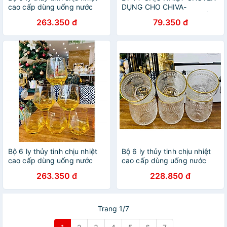
cao cấp dùng uống nước
DỤNG CHO CHIVA-
hoặc rượu tây vân kim
MACALLAN-WHISKY | CỐC
263.350 đ
79.350 đ
cương ánh xanh
THỦY TINH CAO CẤP | CỐC
TRỤ UỐNG RƯỢU MẠNH
Bộ 6 ly thủy tinh chịu nhiệt
Bộ 6 ly thủy tinh chịu nhiệt
cao cấp dùng uống nước
cao cấp dùng uống nước
hoặc rượu tây vân kim
hoặc rượu tây vân trống
263.350 đ
228.850 đ
cương vàng chanh
đồng đáy tròn
Trang 1/7