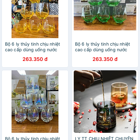
Bộ 6 ly thủy tinh chịu nhiệt
Bộ 6 ly thủy tinh chịu nhiệt
cao cấp dùng uống nước
cao cấp dùng uống nước
hoặc rượu tây vân kim
hoặc rượu tây vân kim
263.350 đ
263.350 đ
cương vàng chanh
cương xanh lá
Bộ 6 ly thủy tinh chịu nhiệt
LY TT CHỊU NHIỆT CHUYÊN