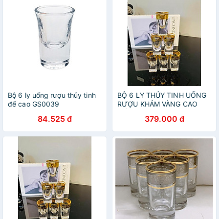
Bộ 6 ly uống rượu thủy tinh
BỘ 6 LY THỦY TINH UỐNG
đế cao GS0039
RƯỢU KHẢM VÀNG CAO
CẤP
84.525 đ
379.000 đ