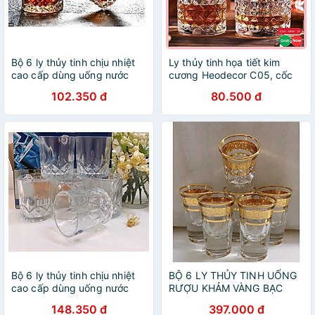
Bộ 6 ly thủy tinh chịu nhiệt
Ly thủy tinh họa tiết kim
cao cấp dùng uống nước
cương Heodecor C05, cốc
hoặc rượu tây vân sao
thủy tinh uống rượu ngoại
102.350 đ
80.500 đ
cao cấp
Bộ 6 ly thủy tinh chịu nhiệt
BỘ 6 LY THỦY TINH UỐNG
cao cấp dùng uống nước
RƯỢU KHẢM VÀNG BẠC
hoặc rượu tây vân sao
CAO CẤP MIỆNG LOE ( giao
148.350 đ
397.000 đ
ngẫu nhiên )