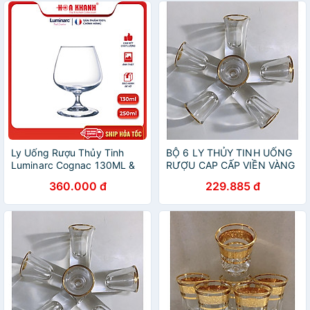
Ly Uống Rượu Thủy Tinh
BỘ 6 LY THỦY TINH UỐNG
Luminarc Cognac 130ML &
RƯỢU CAP CẤP VIỀN VÀNG
250ML - bộ 6 ly - G2630 &
360.000 đ
229.885 đ
G2629