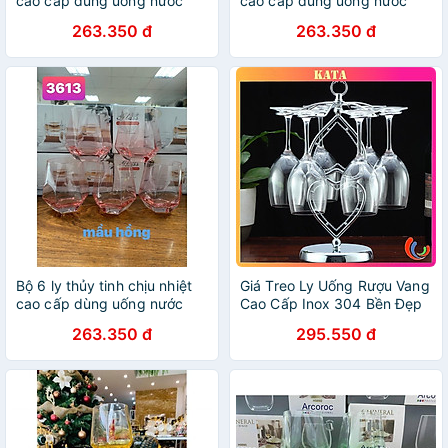
cao cấp dùng uống nước
cao cấp dùng uống nước
hoặc rượu tây vân kim
hoặc rượu tây vân kim
263.350 đ
263.350 đ
cương cam
cương đỏ
Bộ 6 ly thủy tinh chịu nhiệt
Giá Treo Ly Uống Rượu Vang
cao cấp dùng uống nước
Cao Cấp Inox 304 Bền Đẹp
hoặc rượu tây vân kim
Để Bàn Trong Gia Đình Mã
263.350 đ
295.550 đ
cương hồng
KT05