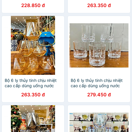
hoặc rượu tây vân sọc ánh
hoặc rượu tây tròn trứng
228.850 đ
263.350 đ
trai
vàng chanh
Bộ 6 ly thủy tinh chịu nhiệt
Bộ 6 ly thủy tinh chịu nhiệt
cao cấp dùng uống nước
cao cấp dùng uống nước
hoặc rượu tây vân kim
hoặc rượu tây vân nổi trắng
263.350 đ
279.450 đ
cương vàng
300ml