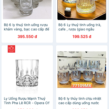
Bộ 6 ly thuỷ tinh uống rượu
Bộ 6 Ly thuỷ tinh uống trà,
khảm vàng, bạc cao cấp đế
cafe , rượu (giao ngẫu
dày_ giao ngẫu nhiên
nhiên- AVN26
395.550 đ
199.525 đ
Ly Uống Rượu Mạnh Thuỷ
Bộ 6 ly thủy tinh chịu nhiệt
Tinh Pha Lê RCR - Opera Of
cao cấp dùng uống nước
Tumbler 210ml
hoặc rượu tây vân sóng