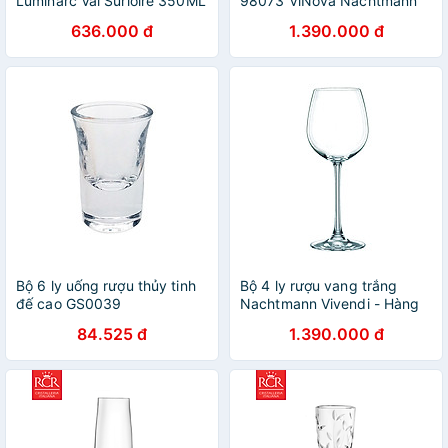
Luminarc Val Surloire 350ML
98073 ViNova Nachtmann
& 470ML - Bộ 6 ly - L9569 &
hàng chính hãng
636.000 đ
1.390.000 đ
L9570
Bộ 6 ly uống rượu thủy tinh
Bộ 4 ly rượu vang trắng
đế cao GS0039
Nachtmann Vivendi - Hàng
chính hãng Đức
84.525 đ
1.390.000 đ