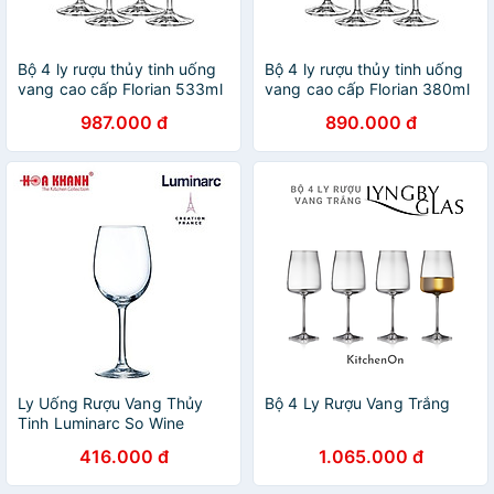
Bộ 4 ly rượu thủy tinh uống
Bộ 4 ly rượu thủy tinh uống
vang cao cấp Florian 533ml
vang cao cấp Florian 380ml
- Bormioli Rocco - Italy
- Bormioli Rocco - Italy
987.000 đ
890.000 đ
Ly Uống Rượu Vang Thủy
Bộ 4 Ly Rượu Vang Trắng
Tinh Luminarc So Wine
350ML - 470ML & 580ML -
416.000 đ
1.065.000 đ
bộ 4 ly - E5979, E5980 &
E5981