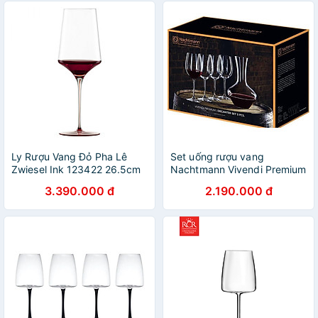
Ly Rượu Vang Đỏ Pha Lê
Set uống rượu vang
Zwiesel Ink 123422 26.5cm
Nachtmann Vivendi Premium
638ml Chân Đế Màu Đỏ
93605 DEKANTIERSET 1
3.390.000 đ
2.190.000 đ
Antique hàng chính hãmh
bình 4 ly Hàng chính hãng