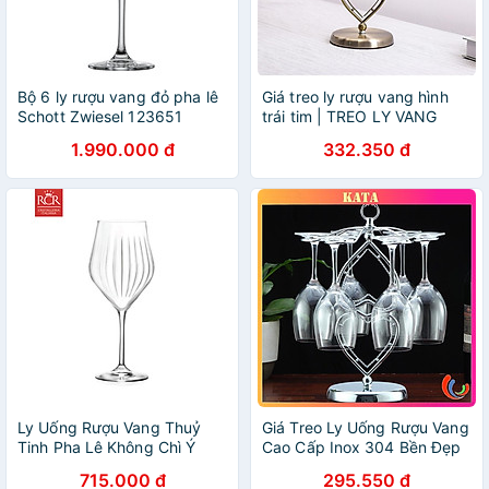
Bộ 6 ly rượu vang đỏ pha lê
Giá treo ly rượu vang hình
Schott Zwiesel 123651
trái tim | TREO LY VANG
Burgundy Classico 409 ml
2022 DECOR Inox Không ăn
1.990.000 đ
332.350 đ
hàng chính hãng
mòn
Ly Uống Rượu Vang Thuỷ
Giá Treo Ly Uống Rượu Vang
Tinh Pha Lê Không Chì Ý
Cao Cấp Inox 304 Bền Đẹp
RCR Crystal Timeless -
Để Bàn Trong Gia Đình Mã
715.000 đ
295.550 đ
Timeless Wine Glass 550 ml
KT05