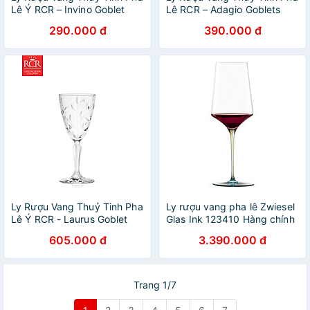
Lê Ý RCR – Invino Goblet
Lê RCR – Adagio Goblets
100ml
220 ml
290.000 đ
390.000 đ
Ly Rượu Vang Thuỷ Tinh Pha
Ly rượu vang pha lê Zwiesel
Lê Ý RCR - Laurus Goblet
Glas Ink 123410 Hàng chính
230ml
hãng
605.000 đ
3.390.000 đ
Trang 1/7