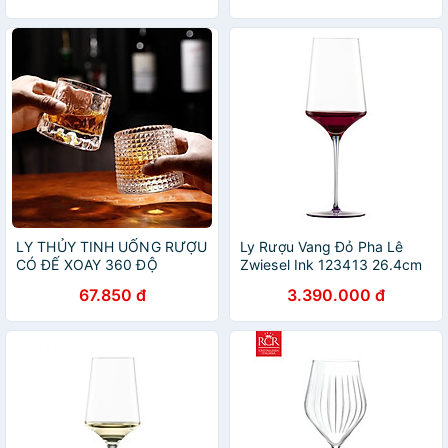
LY THỦY TINH UỐNG RƯỢU
Ly Rượu Vang Đỏ Pha Lê
CÓ ĐẾ XOAY 360 ĐỘ
Zwiesel Ink 123413 26.4cm
KHÔNG ĐỎ ( GIAO VÂN
638ml Chân Đế Màu Tím
67.850 đ
3.390.000 đ
NGẪU NHIÊN ) - VD91
Violet hàng chính hãng