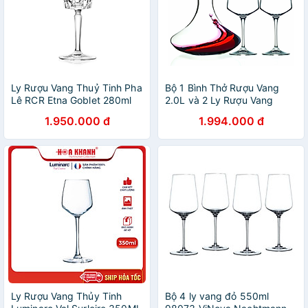
Ly Rượu Vang Thuỷ Tinh Pha
Bộ 1 Bình Thở Rượu Vang
Lê RCR Etna Goblet 280ml
2.0L và 2 Ly Rượu Vang
460ml Thuỷ Tinh Pha Lê Ý
1.950.000 đ
1.994.000 đ
RCR - Aria Set 3pcs
Ly Rượu Vang Thủy Tinh
Bộ 4 ly vang đỏ 550ml