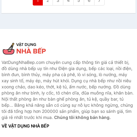
1
2
3
4
5
6
7
VatDungNhaBep.com chuyên cung cấp thông tin giá cả thiết bị,
đồ dùng nhà bếp uy tín như Điện gia dụng, bếp các loại, nồi điện,
bình đun, bình thủy, máy pha cà phê, lò vi sóng, lò nướng, máy
xay sinh tố, máy ép, máy hút khói. Dụng cụ nhà bếp như nồi niêu
xoong chảo, dao kéo, thớt, kệ tủ, ấm nước, bếp nướng. Đồ dùng
phòng ăn như bình, ly cốc, tô chén dĩa, đũa muỗng nĩa, khăn bàn.
Nội thất phòng ăn như bàn ghế phòng ăn, tủ kệ, quầy bar, tủ
bếp... Bằng khả năng sẵn có cùng sự nỗ lực không ngừng, chúng
tôi đã tổng hợp hơn 200000 sản phẩm, giúp bạn so sánh giá, tìm
giá rẻ nhất trước khi mua.
Chúng tôi không bán hàng.
VỀ VẬT DỤNG NHÀ BẾP