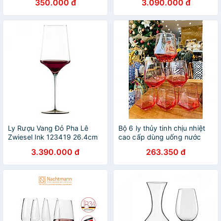
350.000 đ
3.090.000 đ
Invino Goblet 330 ml
Dương Midnight Hàng chính
hãng
Ly Rượu Vang Đỏ Pha Lê
Bộ 6 ly thủy tinh chịu nhiệt
Zwiesel Ink 123419 26.4cm
cao cấp dùng uống nước
638ml Chân Đế Màu Xanh
hoặc rượu tây vân kim
3.390.000 đ
263.350 đ
Lá Ochre hàng chính hãng
cương đỏ