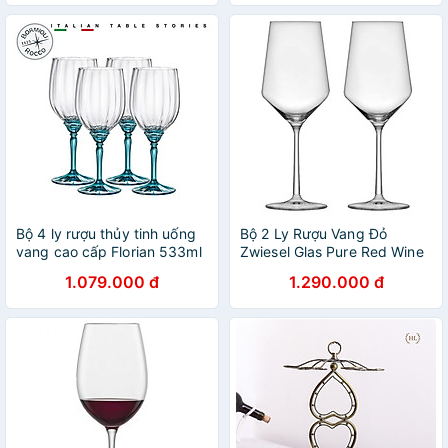
Bộ 4 ly rượu thủy tinh uống
Bộ 2 Ly Rượu Vang Đỏ
vang cao cấp Florian 533ml
Zwiesel Glas Pure Red Wine
màu xanh - Bormioli Rocco -
122321 Bordeaux Goblet
1.079.000 đ
1.290.000 đ
Italy
680ml Hàng chính hãng