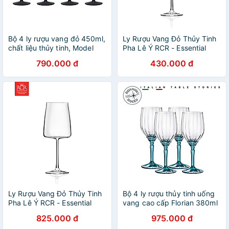
Bộ 4 ly rượu vang đỏ 450ml,
Ly Rượu Vang Đỏ Thủy Tinh
chất liệu thủy tinh, Model
Pha Lê Ý RCR - Essential
MKPALRW4PC Hàng chinh
Red Wine Goblet, 430 ml
790.000 đ
430.000 đ
hãng
Ly Rượu Vang Đỏ Thủy Tinh
Bộ 4 ly rượu thủy tinh uống
Pha Lê Ý RCR - Essential
vang cao cấp Florian 380ml
Red Wine Goblet, 540 ml
màu xanh - Bormioli Rocco -
825.000 đ
975.000 đ
Italy