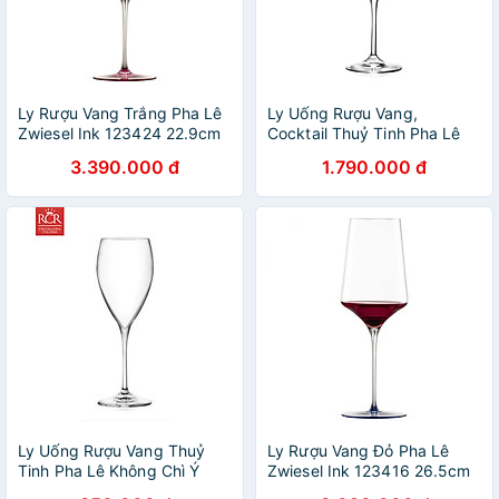
Ly Rượu Vang Trắng Pha Lê
Ly Uống Rượu Vang,
Zwiesel Ink 123424 22.9cm
Cocktail Thuỷ Tinh Pha Lê
407ml Chân Đế Màu Đỏ
Không Chì Ý RCR Crystal
3.390.000 đ
1.790.000 đ
Antique hàng chính hãng
Timeless - Timeless Wine
Glass 650 ml
Ly Uống Rượu Vang Thuỷ
Ly Rượu Vang Đỏ Pha Lê
Tinh Pha Lê Không Chì Ý
Zwiesel Ink 123416 26.5cm
RCR Crystal Invino 330 ml -
638ml Chân Đế Màu Xanh