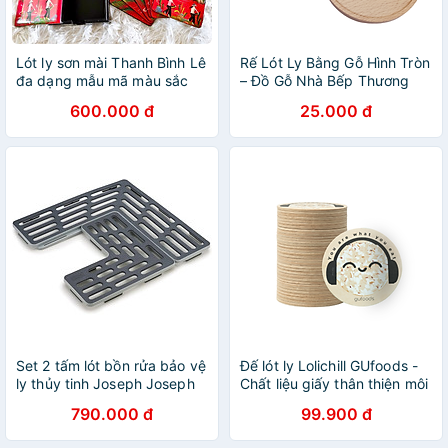
Lót ly sơn mài Thanh Bình Lê
Rế Lót Ly Bằng Gỗ Hình Tròn
đa dạng mẫu mã màu sắc
– Đồ Gỗ Nhà Bếp Thương
Hiệu Trường Sơn
600.000 đ
25.000 đ
Set 2 tấm lót bồn rửa bảo vệ
Đế lót ly Lolichill GUfoods -
ly thủy tinh Joseph Joseph
Chất liệu giấy thân thiện môi
85037 Saver (Grey)
trường, Tiện lợi, Nhỏ gọn,
790.000 đ
99.900 đ
Sống xanh ăn lành cùng GU