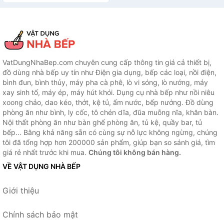
nhanh - Nhỏ, gọn,
Đẹp_Coffee New
VatDungNhaBep.com chuyên cung cấp thông tin giá cả thiết bị,
đồ dùng nhà bếp uy tín như Điện gia dụng, bếp các loại, nồi điện,
bình đun, bình thủy, máy pha cà phê, lò vi sóng, lò nướng, máy
xay sinh tố, máy ép, máy hút khói. Dụng cụ nhà bếp như nồi niêu
xoong chảo, dao kéo, thớt, kệ tủ, ấm nước, bếp nướng. Đồ dùng
phòng ăn như bình, ly cốc, tô chén dĩa, đũa muỗng nĩa, khăn bàn.
Nội thất phòng ăn như bàn ghế phòng ăn, tủ kệ, quầy bar, tủ
bếp... Bằng khả năng sẵn có cùng sự nỗ lực không ngừng, chúng
tôi đã tổng hợp hơn 200000 sản phẩm, giúp bạn so sánh giá, tìm
giá rẻ nhất trước khi mua.
Chúng tôi không bán hàng.
VỀ VẬT DỤNG NHÀ BẾP
Giới thiệu
Chính sách bảo mật