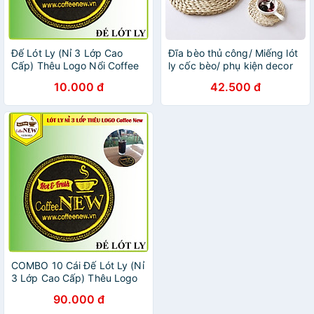
Đế Lót Ly (Nỉ 3 Lớp Cao
Đĩa bèo thủ công/ Miếng lót
Cấp) Thêu Logo Nổi Coffee
ly cốc bèo/ phụ kiện decor
New - Đường kính 9cm -
chụp ảnh/ Tấm lót bèo tròn
10.000 đ
42.500 đ
Thấm nước nhanh - Nhỏ,
12/20/30/37/50cm | ongtre
gọn, Đẹp_Coffee New
(Vietnam)
COMBO 10 Cái Đế Lót Ly (Nỉ
3 Lớp Cao Cấp) Thêu Logo
Nổi Coffee New - Đường
90.000 đ
kính 9cm - Thấm nước