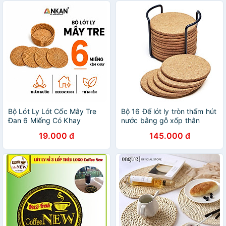
Bộ Lót Ly Lót Cốc Mây Tre
Bộ 16 Đế lót ly tròn thấm hút
Đan 6 Miếng Có Khay
nước bằng gỗ xốp thân
Đường Kính 10cm ANKAN –
thiện môi trường Mai Lee
19.000 đ
145.000 đ
Thủ Công, Thân Thiện Môi
(không logo) - Hàng chính
Trường
hãng