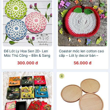
Đế Lót Ly Hoa Sen 2D- Len
Coaster móc len cotton cao
Móc Thủ Công – Bền & Sang
cấp – Lót ly decor bàn –
Nhiều mẫu xinh
300.000 đ
56.000 đ