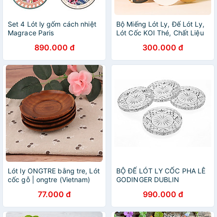
Set 4 Lót ly gốm cách nhiệt
Bộ Miếng Lót Ly, Đế Lót Ly,
Magrace Paris
Lót Cốc KOI Thé, Chất Liệu
Ceramic Cao Cấp / KOI Thé
890.000 đ
300.000 đ
BB Bear Ceramic Drink
Coasters
Lót ly ONGTRE bằng tre, Lót
BỘ ĐẾ LÓT LY CỐC PHA LÊ
cốc gỗ | ongtre (Vietnam)
GODINGER DUBLIN
Coasters, 4 CHIẾC
77.000 đ
990.000 đ