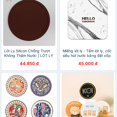
Lót Ly Silicon Chống Trượt
Miếng lót ly - Tấm lót ly, cốc
Không Thấm Nước | LÓT LY
siêu hút nước bằng đất xốp
CỐC CHO NHÀ HÀNG QUÁN
Diatomite họa tiết, thông
44.850 đ
45.000 đ
CAFE KHÔNG HỌA TIẾT
điệp dễ thương