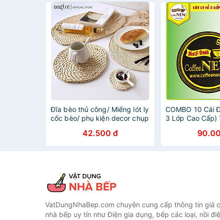
Đĩa bèo thủ công/ Miếng lót ly
COMBO 10 Cái Đế
cốc bèo/ phụ kiện decor chụp
3 Lớp Cao Cấp)
ảnh/ Tấm lót bèo tròn
Nổi Coffee New 
42.500 đ
90.00
12/20/30/37/50cm | ongtre
9cm - Thấm nướ
(Vietnam)
Nhỏ, gọn, Đẹp_
VatDungNhaBep.com chuyên cung cấp thông tin giá cả
nhà bếp uy tín như Điện gia dụng, bếp các loại, nồi điệ