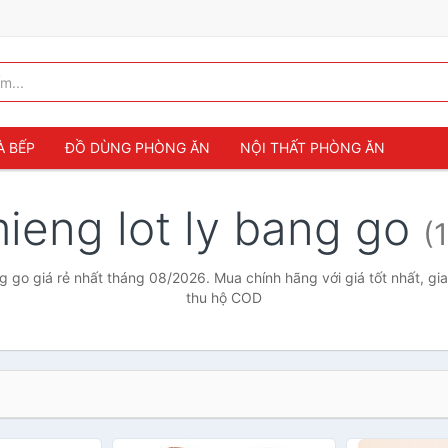
À BẾP
ĐỒ DÙNG PHÒNG ĂN
NỘI THẤT PHÒNG ĂN
ieng lot ly bang go
(
g go giá rẻ nhất tháng 08/2026. Mua chính hãng với giá tốt nhất, gi
thu hộ COD