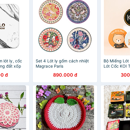
m lót ly, cốc
Set 4 Lót ly gốm cách nhiệt
Bộ Miếng Lót 
ằng đất xốp
Magrace Paris
Lót Cốc KOI T
ết, thông điệp
Ceramic Cao 
0 đ
890.000 đ
300
BB Bear Cera
Coasters