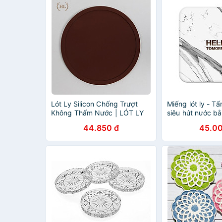
Lót Ly Silicon Chống Trượt
Miếng lót ly - Tấ
Không Thấm Nước | LÓT LY
siêu hút nước b
CỐC CHO NHÀ HÀNG QUÁN
Diatomite họa ti
44.850 đ
45.00
CAFE KHÔNG HỌA TIẾT
dễ thương