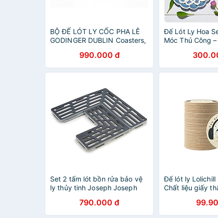
BỘ ĐẾ LÓT LY CỐC PHA LÊ
Đế Lót Ly Hoa S
GODINGER DUBLIN Coasters,
Móc Thủ Công –
4 CHIẾC
990.000 đ
300.0
Set 2 tấm lót bồn rửa bảo vệ
Đế lót ly Lolichil
ly thủy tinh Joseph Joseph
Chất liệu giấy th
85037 Saver (Grey)
trường, Tiện lợi,
790.000 đ
99.90
Sống xanh ăn là