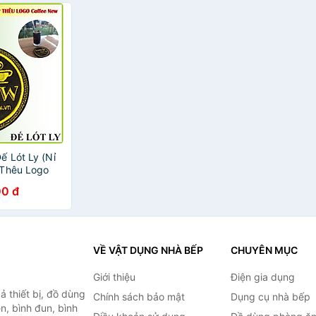
 Lót Ly (Nỉ
 Thêu Logo
- Đường kính
0 đ
c nhanh -
Coffee New
VỀ VẬT DỤNG NHÀ BẾP
CHUYÊN MỤC
Giới thiệu
Điện gia dụng
 thiết bị, đồ dùng
Chính sách bảo mật
Dụng cụ nhà bếp
n, bình đun, bình