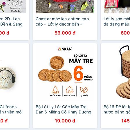
en 2D- Len
Coaster móc len cotton cao
Lót ly sơn mà
 Bền & Sang
cấp – Lót ly decor bàn –
đa dạng mẫu
Nhiều mẫu xinh
00 đ
56.000 đ
600
l GUfoods -
Bộ Lót Ly Lót Cốc Mây Tre
Bộ 16 Đế lót 
ân thiện môi
Đan 6 Miếng Có Khay Đường
nước bằng gỗ
 Nhỏ gọn,
Kính 10cm ANKAN – Thủ
môi trường M
0 đ
19.000 đ
145
nh cùng GU
Công, Thân Thiện Môi Trường
logo) - Hàng 