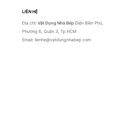
LIÊN HỆ
Địa chỉ:
Vật Dụng Nhà Bếp
Điện Biên Phủ,
Phường 6, Quận 3, Tp.HCM
n
Email: lienhe@vatdungnhabep.com