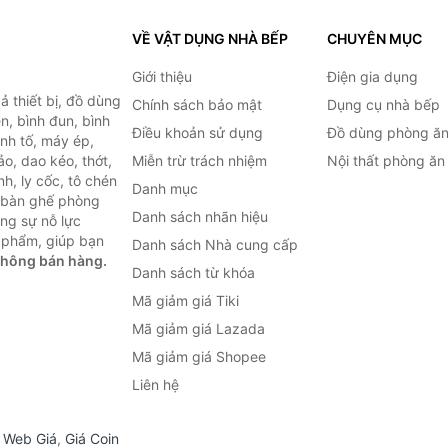
VỀ VẬT DỤNG NHÀ BẾP
CHUYÊN MỤC
Giới thiệu
Điện gia dụng
 thiết bị, đồ dùng
Chính sách bảo mật
Dụng cụ nhà bếp
n, bình đun, bình
Điều khoản sử dụng
Đồ dùng phòng ă
inh tố, máy ép,
o, dao kéo, thớt,
Miễn trừ trách nhiệm
Nội thất phòng ăn
h, ly cốc, tô chén
Danh mục
ư bàn ghế phòng
Danh sách nhãn hiệu
ùng sự nỗ lực
 phẩm, giúp bạn
Danh sách Nhà cung cấp
không bán hàng.
Danh sách từ khóa
Mã giảm giá Tiki
Mã giảm giá Lazada
Mã giảm giá Shopee
Liên hệ
,
Web Giá
,
Giá Coin