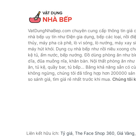
VatDungNhaBep.com chuyên cung cấp thông tin giá cả
nhà bếp uy tín như Điện gia dụng, bếp các loại, nồi điệ
thủy, máy pha cà phê, lò vi sóng, lò nướng, máy xay s
máy hút khói. Dụng cụ nhà bếp như nồi niêu xoong chả
kệ tủ, ấm nước, bếp nướng. Đồ dùng phòng ăn như bìn
dĩa, đũa muỗng nĩa, khăn bàn. Nội thất phòng ăn nh
ăn, tủ kệ, quầy bar, tủ bếp... Bằng khả năng sẵn có c
không ngừng, chúng tôi đã tổng hợp hơn 200000 sản
so sánh giá, tìm giá rẻ nhất trước khi mua.
Chúng tôi 
Liên kết hữu ích:
Tỷ giá
,
The Face Shop 360
,
Giá Vàng