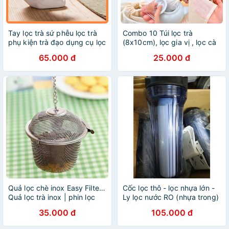
Tay lọc trà sứ phễu lọc trà
Combo 10 Túi lọc trà
phụ kiện trà đạo dụng cụ lọc
(8x10cm), lọc gia vị , lọc cà
trà
phê bằng vải thô
65.000 đ
25.000 đ
Quả lọc chè inox Easy Filter |
Cốc lọc thô - lọc nhựa lớn -
Quả lọc trà inox | phin lọc
Ly lọc nước RO (nhựa trong)
inox easy filter
kèm 1 lõi lọc - hệ thống máy
35.000 đ
105.000 đ
bơm phun sương