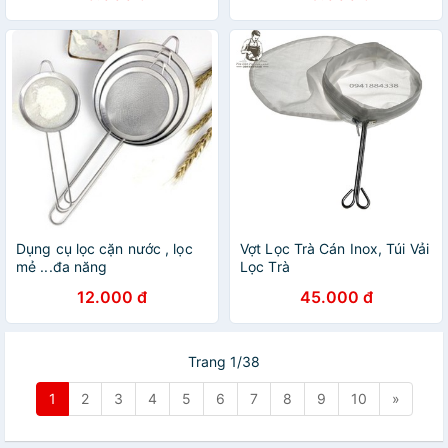
Dụng cụ lọc cặn nước , lọc
Vợt Lọc Trà Cán Inox, Túi Vải
mẻ ...đa năng
Lọc Trà
12.000 đ
45.000 đ
Trang 1/38
1
2
3
4
5
6
7
8
9
10
»