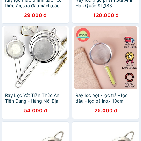
thức ăn,sữa đậu nành,các
Hàn Quốc ST_183
loại hạt,đa năng có tay cầm
(17x6x36cm) Inox cao cấp
29.000 đ
120.000 đ
tiện lợi
không gỉ sét
Rây Lọc Vớt Trần Thức Ăn
Ray lọc bọt - lọc trà - lọc
Tiện Dụng - Hàng Nội Địa
dầu - lọc bã inox 10cm
Nhật- Loại 1 - CHÍNH HÃNG
54.000 đ
25.000 đ
MINIIN