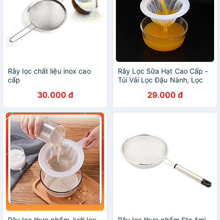
Rây lọc chất liệu inox cao
Rây Lọc Sữa Hạt Cao Cấp -
cấp
Túi Vải Lọc Đậu Nành, Lọc
Bã Hạt Tiện Dụng
30.000 đ
29.000 đ
Rây lọc thực phẩm ,lưới lọc
Rây lọc thực phẩm Sta Ami