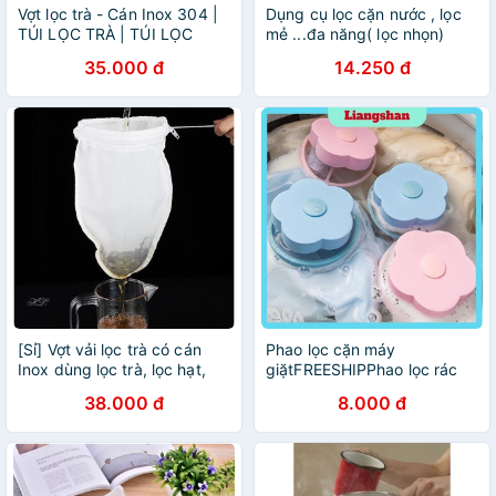
Vợt lọc trà - Cán Inox 304 |
Dụng cụ lọc cặn nước , lọc
TÚI LỌC TRÀ | TÚI LỌC
mẻ ...đa năng( lọc nhọn)
CAFE COLD BREW | TÚI
35.000 đ
14.250 đ
LỌC CÓ CÁN | LỌC VẢI
[Sỉ] Vợt vải lọc trà có cán
Phao lọc cặn máy
Inox dùng lọc trà, lọc hạt,
giặtFREESHIPPhao lọc rác
lọc đậu nành, hấp xôi, hấp
38.000 đ
8.000 đ
ngô, lọc đồ uống