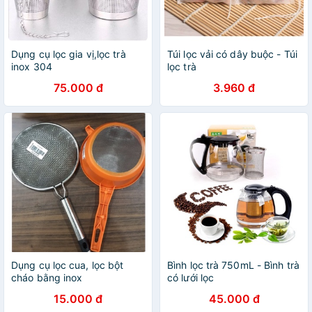
Dụng cụ lọc gia vị,lọc trà
Túi lọc vải có dây buộc - Túi
inox 304
lọc trà
75.000 đ
3.960 đ
Dụng cụ lọc cua, lọc bột
Bình lọc trà 750mL - Bình trà
cháo bằng inox
có lưới lọc
15.000 đ
45.000 đ