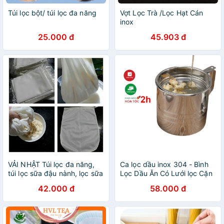
Túi lọc bột/ túi lọc đa năng
Vợt Lọc Trà /Lọc Hạt Cán
inox
25.000 đ
45.903 đ
VẢI NHẬT Túi lọc đa năng,
Ca lọc dầu inox 304 - Bình
túi lọc sữa đậu nành, lọc sữa
Lọc Dầu Ăn Có Lưới lọc Cặn
42.000 đ
58.000 đ