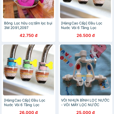
Bông Lọc hữu cơ,tấm lọc bụi
[HàngCao Cấp] Đầu Lọc
3M 2091,2097
Nước Vòi 6 Tầng Lọc
42.750 đ
26.500 đ
[HàngCao Cấp] Đầu Lọc
VÒI NHỰA BÌNH LỌC NƯỚC
Nước Vòi 6 Tầng Lọc
- VÒI MÁY LỌC NƯỚC
26.000 đ
25.000 đ