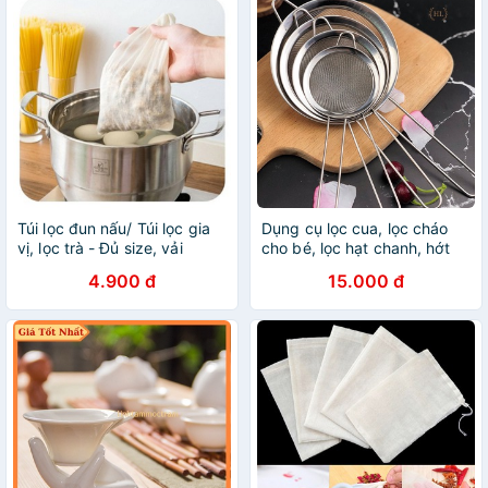
Túi lọc đun nấu/ Túi lọc gia
Dụng cụ lọc cua, lọc cháo
vị, lọc trà - Đủ size, vải
cho bé, lọc hạt chanh, hớt
cotton 100%
bọt các cỡ
4.900 đ
15.000 đ