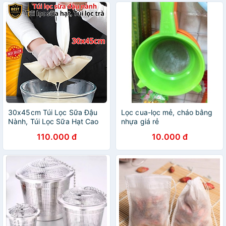
30x45cm Túi Lọc Sữa Đậu
Lọc cua-lọc mẻ, cháo bằng
Nành, Túi Lọc Sữa Hạt Cao
nhựa giá rẻ
Cấp, Túi Lọc Trà, Túi Lọc Gia
110.000 đ
10.000 đ
Vị - Hàng Chính Hãng