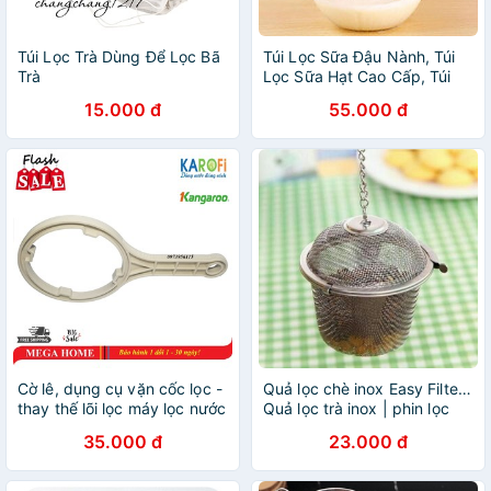
Túi Lọc Trà Dùng Để Lọc Bã
Túi Lọc Sữa Đậu Nành, Túi
Trà
Lọc Sữa Hạt Cao Cấp, Túi
Lọc Trà, Túi Lọc Gia Vị -
15.000 đ
55.000 đ
Hàng Chính Hãng
Cờ lê, dụng cụ vặn cốc lọc -
Quả lọc chè inox Easy Filter |
thay thế lõi lọc máy lọc nước
Quả lọc trà inox | phin lọc
RO
inox easy filter
35.000 đ
23.000 đ