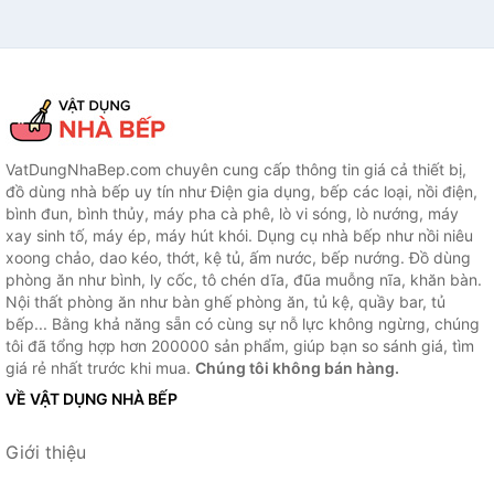
VatDungNhaBep.com chuyên cung cấp thông tin giá cả thiết bị,
đồ dùng nhà bếp uy tín như Điện gia dụng, bếp các loại, nồi điện,
bình đun, bình thủy, máy pha cà phê, lò vi sóng, lò nướng, máy
xay sinh tố, máy ép, máy hút khói. Dụng cụ nhà bếp như nồi niêu
xoong chảo, dao kéo, thớt, kệ tủ, ấm nước, bếp nướng. Đồ dùng
phòng ăn như bình, ly cốc, tô chén dĩa, đũa muỗng nĩa, khăn bàn.
Nội thất phòng ăn như bàn ghế phòng ăn, tủ kệ, quầy bar, tủ
bếp... Bằng khả năng sẵn có cùng sự nỗ lực không ngừng, chúng
tôi đã tổng hợp hơn 200000 sản phẩm, giúp bạn so sánh giá, tìm
giá rẻ nhất trước khi mua.
Chúng tôi không bán hàng.
VỀ VẬT DỤNG NHÀ BẾP
Giới thiệu