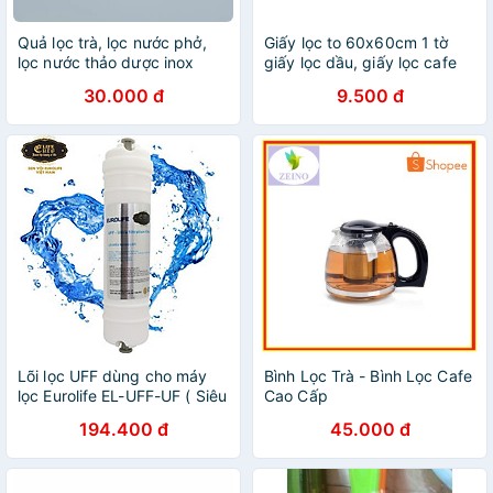
Quả lọc trà, lọc nước phở,
Giấy lọc to 60x60cm 1 tờ
lọc nước thảo dược inox
giấy lọc dầu, giấy lọc cafe
304, 3 cỡ
khổ to
30.000 đ
9.500 đ
Lõi lọc UFF dùng cho máy
Bình Lọc Trà - Bình Lọc Cafe
lọc Eurolife EL-UFF-UF ( Siêu
Cao Cấp
màng lọc)
194.400 đ
45.000 đ