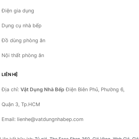
Điện gia dụng
Dụng cụ nhà bếp
Đồ dùng phòng ăn
Nội thất phòng ăn
LIÊN HỆ
Địa chỉ:
Vật Dụng Nhà Bếp
Điện Biên Phủ, Phường 6,
Quận 3, Tp.HCM
Email: lienhe@vatdungnhabep.com
Liên kết hữu ích:
Tỷ giá
,
The Face Shop 360
,
Giá Vàng
,
Web Giá
,
Giá