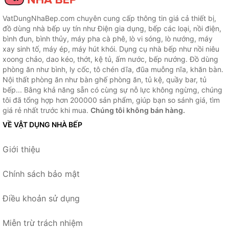
VatDungNhaBep.com chuyên cung cấp thông tin giá cả thiết bị,
đồ dùng nhà bếp uy tín như Điện gia dụng, bếp các loại, nồi điện,
bình đun, bình thủy, máy pha cà phê, lò vi sóng, lò nướng, máy
xay sinh tố, máy ép, máy hút khói. Dụng cụ nhà bếp như nồi niêu
xoong chảo, dao kéo, thớt, kệ tủ, ấm nước, bếp nướng. Đồ dùng
phòng ăn như bình, ly cốc, tô chén dĩa, đũa muỗng nĩa, khăn bàn.
Nội thất phòng ăn như bàn ghế phòng ăn, tủ kệ, quầy bar, tủ
bếp... Bằng khả năng sẵn có cùng sự nỗ lực không ngừng, chúng
tôi đã tổng hợp hơn 200000 sản phẩm, giúp bạn so sánh giá, tìm
giá rẻ nhất trước khi mua.
Chúng tôi không bán hàng.
VỀ VẬT DỤNG NHÀ BẾP
Giới thiệu
Chính sách bảo mật
Điều khoản sử dụng
Miễn trừ trách nhiệm