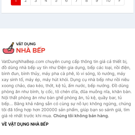
1
2
3
4
5
6
7
8
9
10
»
VatDungNhaBep.com chuyên cung cấp thông tin giá cả thiết bị,
đồ dùng nhà bếp uy tín như Điện gia dụng, bếp các loại, nồi điện,
bình đun, bình thủy, máy pha cà phê, lò vi sóng, lò nướng, máy
xay sinh tố, máy ép, máy hút khói. Dụng cụ nhà bếp như nồi niêu
xoong chảo, dao kéo, thớt, kệ tủ, ấm nước, bếp nướng. Đồ dùng
phòng ăn như bình, ly cốc, tô chén dĩa, đũa muỗng nĩa, khăn bàn.
Nội thất phòng ăn như bàn ghế phòng ăn, tủ kệ, quầy bar, tủ
bếp... Bằng khả năng sẵn có cùng sự nỗ lực không ngừng, chúng
tôi đã tổng hợp hơn 200000 sản phẩm, giúp bạn so sánh giá, tìm
giá rẻ nhất trước khi mua.
Chúng tôi không bán hàng.
VỀ VẬT DỤNG NHÀ BẾP