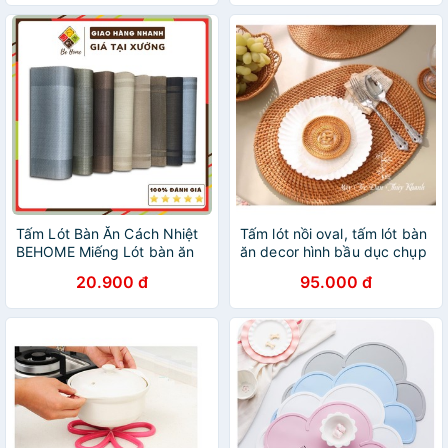
Tấm Lót Bàn Ăn Cách Nhiệt
Tấm lót nồi oval, tấm lót bàn
BEHOME Miếng Lót bàn ăn
ăn decor hình bầu dục chụp
Chống Trơn Trượt tấm lót
hình
20.900 đ
95.000 đ
bàn ăn Cao Cấp Bảo Vệ Bàn
Ăn