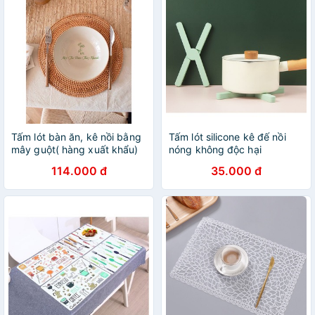
Tấm lót bàn ăn, kê nồi bằng
Tấm lót silicone kê đế nồi
mây guột( hàng xuất khẩu)
nóng không độc hại
114.000 đ
35.000 đ