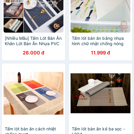
[Nhiều Mẫu] Tấm Lót Bàn Ăn
Tấm lót bàn ăn bằng nhựa
Khăn Lót Bàn Ăn Nhựa PVC
hình chữ nhật chống nóng
Sang Trọng
và bẩn mặt bàn kê bát đĩa
26.000 đ
11.999 đ
nồi niêu xoong chảo hình
cốc nước và dĩa ăn
Tấm lót bàn ăn cách nhiệt
Tấm lót bàn ăn kẻ ba sọc -