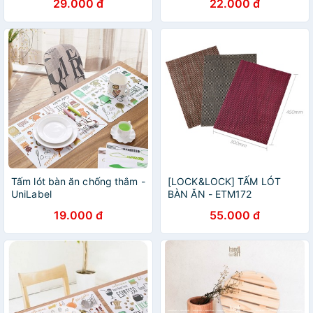
29.000 đ
22.000 đ
Tấm lót bàn ăn chống thắm -
[LOCK&LOCK] TẤM LÓT
UniLabel
BÀN ĂN - ETM172
19.000 đ
55.000 đ