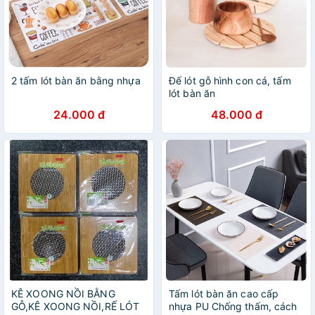
2 tấm lót bàn ăn bằng nhựa
Đế lót gỗ hình con cá, tấm
lót bàn ăn
24.000 đ
48.000 đ
KÊ XOONG NỒI BẰNG
Tấm lót bàn ăn cao cấp
GỖ,KÊ XOONG NỒI,RẾ LÓT
nhựa PU Chống thấm, cách