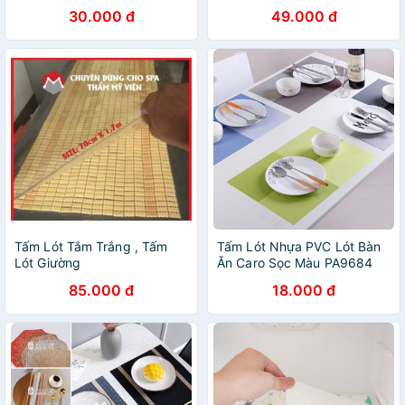
NỒI
nhiệt. Miếng lót đồ ăn trang
30.000 đ
49.000 đ
trí decor bàn tiệc nhà hàng
Tấm Lót Tắm Trắng , Tấm
Tấm Lót Nhựa PVC Lót Bàn
Lót Giường
Ăn Caro Sọc Màu PA9684
85.000 đ
18.000 đ