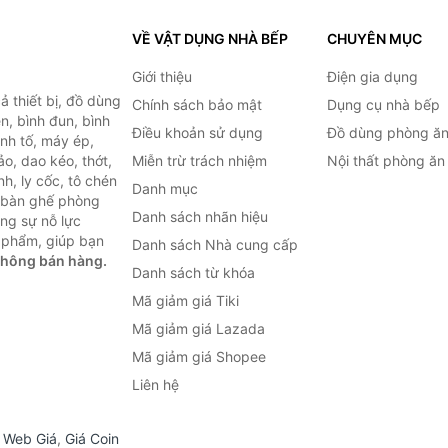
VỀ VẬT DỤNG NHÀ BẾP
CHUYÊN MỤC
Giới thiệu
Điện gia dụng
 thiết bị, đồ dùng
Chính sách bảo mật
Dụng cụ nhà bếp
n, bình đun, bình
Điều khoản sử dụng
Đồ dùng phòng ă
inh tố, máy ép,
o, dao kéo, thớt,
Miễn trừ trách nhiệm
Nội thất phòng ăn
h, ly cốc, tô chén
Danh mục
ư bàn ghế phòng
Danh sách nhãn hiệu
ùng sự nỗ lực
 phẩm, giúp bạn
Danh sách Nhà cung cấp
không bán hàng.
Danh sách từ khóa
Mã giảm giá Tiki
Mã giảm giá Lazada
Mã giảm giá Shopee
Liên hệ
,
Web Giá
,
Giá Coin