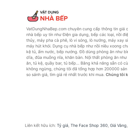
VatDungNhaBep.com chuyên cung cấp thông tin giá cả
nhà bếp uy tín như Điện gia dụng, bếp các loại, nồi điệ
thủy, máy pha cà phê, lò vi sóng, lò nướng, máy xay s
máy hút khói. Dụng cụ nhà bếp như nồi niêu xoong chả
kệ tủ, ấm nước, bếp nướng. Đồ dùng phòng ăn như bìn
dĩa, đũa muỗng nĩa, khăn bàn. Nội thất phòng ăn nh
ăn, tủ kệ, quầy bar, tủ bếp... Bằng khả năng sẵn có c
không ngừng, chúng tôi đã tổng hợp hơn 200000 sản
so sánh giá, tìm giá rẻ nhất trước khi mua.
Chúng tôi 
Liên kết hữu ích:
Tỷ giá
,
The Face Shop 360
,
Giá Vàng