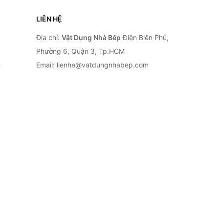
LIÊN HỆ
Địa chỉ:
Vật Dụng Nhà Bếp
Điện Biên Phủ,
Phường 6, Quận 3, Tp.HCM
n
Email: lienhe@vatdungnhabep.com