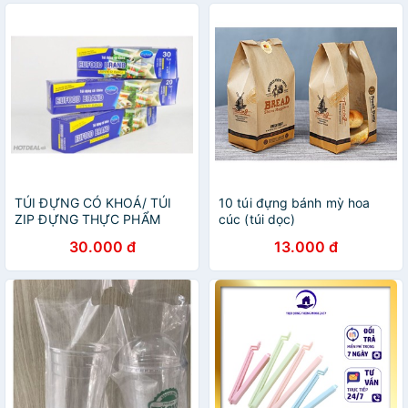
TÚI ĐỰNG CÓ KHOÁ/ TÚI
10 túi đựng bánh mỳ hoa
ZIP ĐỰNG THỰC PHẨM
cúc (túi dọc)
EUFOOD SIZE M/ L/ XL
30.000 đ
13.000 đ