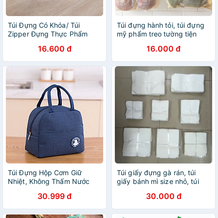
Túi Đựng Có Khóa/ Túi
Túi đựng hành tỏi, túi đựng
Zipper Đựng Thực Phẩm
mỹ phẩm treo tường tiện
Size M - L
dụng
16.600 đ
16.000 đ
Túi Đựng Hộp Cơm Giữ
Túi giấy đựng gà rán, túi
Nhiệt, Không Thấm Nước
giấy bánh mì size nhỏ, túi
Delicious (23 x 15 x 21cm)
giấy đựng hạt dẻ rang
30.999 đ
30.000 đ