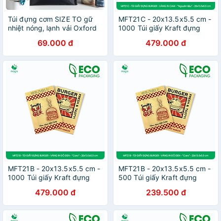
Túi đựng cơm SIZE TO gữ
MFT21C - 20x13.5x5.5 cm -
nhiệt nóng, lạnh vải Oxford
1000 Túi giấy Kraft đựng
(size 26x15x35 cm)
hamburger, túi giấy burger,
69.000 đ
479.000 đ
túi đựng thực phẩm
MFT21B - 20x13.5x5.5 cm -
MFT21B - 20x13.5x5.5 cm -
1000 Túi giấy Kraft đựng
500 Túi giấy Kraft đựng
hamburger, túi giấy burger,
hamburger, túi giấy burger,
479.000 đ
239.500 đ
túi đựng thực phẩm
túi đựng thực phẩm