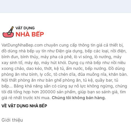
VatDungNhaBep.com chuyên cung cấp thông tin giá cả thiết bị,
đồ dùng nhà bếp uy tín như Điện gia dụng, bếp các loại, nồi điện,
bình đun, bình thủy, máy pha cà phê, lò vi sóng, lò nướng, máy
xay sinh tố, máy ép, máy hút khói. Dụng cụ nhà bếp như nồi niêu
xoong chảo, dao kéo, thớt, kệ tủ, ấm nước, bếp nướng. Đồ dùng
phòng ăn như bình, ly cốc, tô chén dĩa, đũa muỗng nĩa, khăn bàn.
Nội thất phòng ăn như bàn ghế phòng ăn, tủ kệ, quầy bar, tủ
bếp... Bằng khả năng sẵn có cùng sự nỗ lực không ngừng, chúng
tôi đã tổng hợp hơn 200000 sản phẩm, giúp bạn so sánh giá, tìm
giá rẻ nhất trước khi mua.
Chúng tôi không bán hàng.
VỀ VẬT DỤNG NHÀ BẾP
Giới thiệu