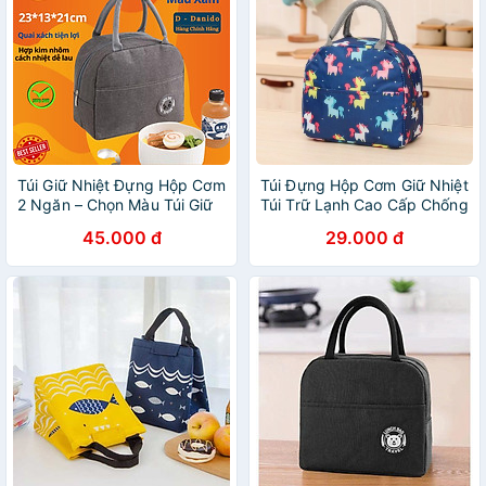
Túi Giữ Nhiệt Đựng Hộp Cơm
Túi Đựng Hộp Cơm Giữ Nhiệt
2 Ngăn – Chọn Màu Túi Giữ
Túi Trữ Lạnh Cao Cấp Chống
Nhiệt Đựng Cặp Lồng Cơm –
Thấm Nước
45.000 đ
29.000 đ
Nhiều Màu – Chống Thấm
Nước Chính Hãng