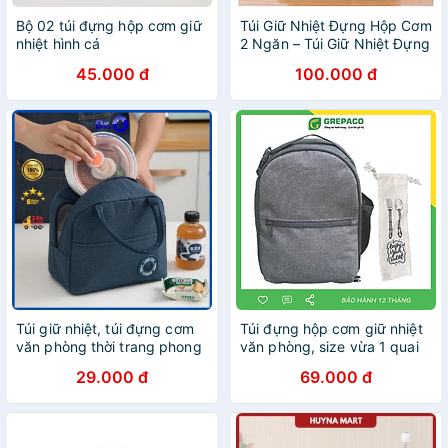
Bộ 02 túi đựng hộp cơm giữ
Túi Giữ Nhiệt Đựng Hộp Cơm
nhiệt hình cá
2 Ngăn – Túi Giữ Nhiệt Đựng
Cặp Lồng Cơm – Chống
45.000 đ
100.000 đ
Thấm Nước Chính Hãng -
PHỤ KIỆN NHÀ BẾP KHÁC
Túi giữ nhiệt, túi đựng cơm
Túi đựng hộp cơm giữ nhiệt
văn phòng thời trang phong
văn phòng, size vừa 1 quai
cách Hàn Quốc GiadungDrB
xách có thể tháo rời - Phù
29.000 đ
69.000 đ
hợp đựng thức ăn - Tặng túi
đựng muỗng