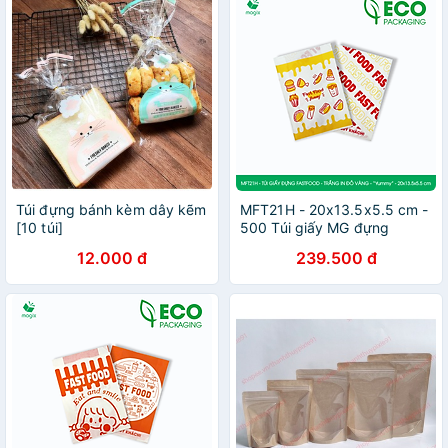
Túi đựng bánh kèm dây kẽm
MFT21H - 20x13.5x5.5 cm -
[10 túi]
500 Túi giấy MG đựng
fastfood, túi đựng thực
12.000 đ
239.500 đ
phẩm