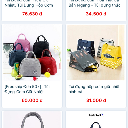
Nhiệt, Túi Đựng Hộp Cơm
Bản Ngang - Túi đựng thức
Văn Phòng Có Quai Xách –
ăn giữ nhiệt-XNB
76.630 đ
34.500 đ
Giao Màu Ngẫu Nhiên
[Freeship Đơn 50k]_ Túi
Túi đựng hộp cơm giữ nhiệt
Đựng Cơm Giữ Nhiệt
hình cá
60.000 đ
31.000 đ