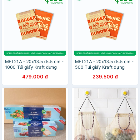
MFT21A - 20x13.5x5.5 cm -
MFT21A - 20x13.5x5.5 cm -
1000 Túi giấy Kraft đựng
500 Túi giấy Kraft đựng
hamburger, túi giấy burger,
hamburger, túi giấy burger,
479.000 đ
239.500 đ
túi đựng thực phẩm
túi đựng thực phẩm