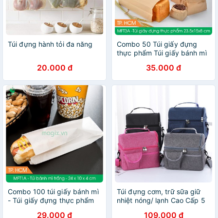
Túi đựng hành tỏi đa năng
Combo 50 Túi giấy đựng
thực phẩm Túi giấy bánh mì
20.000 đ
35.000 đ
Combo 100 túi giấy bánh mì
Túi đựng cơm, trữ sữa giữ
- Túi giấy đựng thực phẩm
nhiệt nóng/ lạnh Cao Cấp 5
ngăn, có quai đeo, dung tích
29.000 đ
109.000 đ
lớn