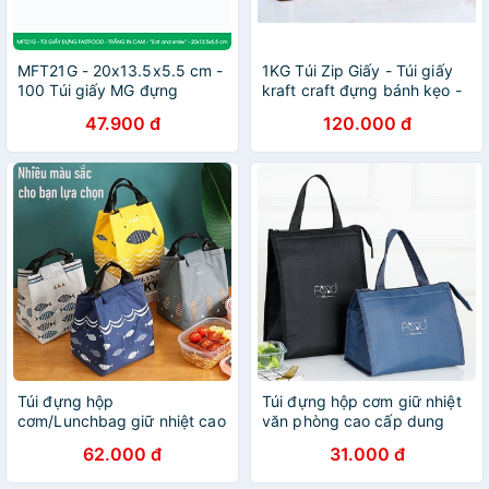
MFT21G - 20x13.5x5.5 cm -
1KG Túi Zip Giấy - Túi giấy
100 Túi giấy MG đựng
kraft craft đựng bánh kẹo -
fastfood, túi đựng thực
Túi đựng thực phẩm, túi zip
47.900 đ
120.000 đ
phẩm
giấy 1 mặt trong
Túi đựng hộp
Túi đựng hộp cơm giữ nhiệt
cơm/Lunchbag giữ nhiệt cao
văn phòng cao cấp dung
cấp Bento Nhật Bản, HOẠ
tích lớn Keep Fresh Food
62.000 đ
31.000 đ
TIẾT CÁ, chống thấm nước
[TÚI GIỮ NHIỆT CÁ]