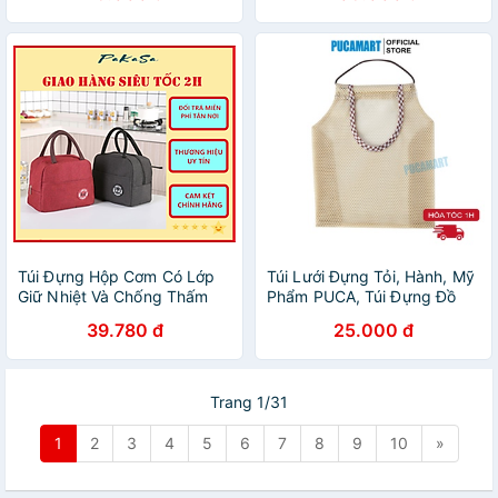
Túi Đựng Hộp Cơm Có Lớp
Túi Lưới Đựng Tỏi, Hành, Mỹ
Giữ Nhiệt Và Chống Thấm
Phẩm PUCA, Túi Đựng Đồ
Phong Cách Hàn Quốc
Có Móc Treo Đa Năng Tiện
39.780 đ
25.000 đ
PaKaSa - Hàng Chính Hãng
Dụng
Trang 1/31
1
2
3
4
5
6
7
8
9
10
»