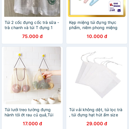
Túi 2 cốc đựng cốc trà sữa -
Kẹp miệng túi đựng thực
trà chanh và túi T đựng 1
phẩm, niêm phong miệng
cốc
túi, dụng cụ kẹp miệng túi
75.000 đ
10.000 đ
đựng thực phẩm an toàn
Túi lưới treo tường đựng
Túi vải không dệt, túi lọc trà
hành tỏi ớt rau củ quả,Túi
, túi đựng hạt hút ẩm size
đựng Mỹ
5x7 cm (100 túi)
17.000 đ
29.000 đ
phẩm(khohaanh09)