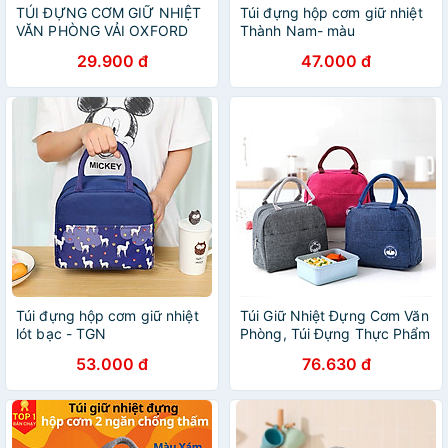
TÚI ĐỰNG CƠM GIỮ NHIỆT
Túi đựng hộp cơm giữ nhiệt
VĂN PHÒNG VẢI OXFORD
Thành Nam- màu
29.900 đ
47.000 đ
Túi đựng hộp cơm giữ nhiệt
Túi Giữ Nhiệt Đựng Cơm Văn
lót bạc - TGN
Phòng, Túi Đựng Thực Phẩm
Có Quai Xách – Giao Màu
53.000 đ
76.630 đ
Ngẫu Nhiên