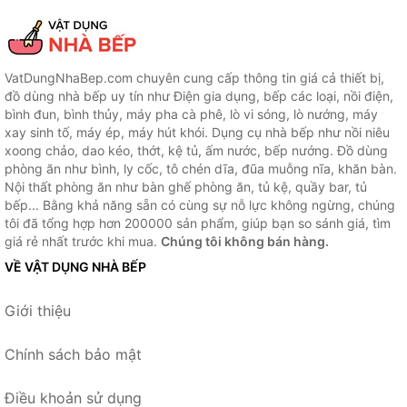
VatDungNhaBep.com chuyên cung cấp thông tin giá cả thiết bị,
đồ dùng nhà bếp uy tín như Điện gia dụng, bếp các loại, nồi điện,
bình đun, bình thủy, máy pha cà phê, lò vi sóng, lò nướng, máy
xay sinh tố, máy ép, máy hút khói. Dụng cụ nhà bếp như nồi niêu
xoong chảo, dao kéo, thớt, kệ tủ, ấm nước, bếp nướng. Đồ dùng
phòng ăn như bình, ly cốc, tô chén dĩa, đũa muỗng nĩa, khăn bàn.
Nội thất phòng ăn như bàn ghế phòng ăn, tủ kệ, quầy bar, tủ
bếp... Bằng khả năng sẵn có cùng sự nỗ lực không ngừng, chúng
tôi đã tổng hợp hơn 200000 sản phẩm, giúp bạn so sánh giá, tìm
giá rẻ nhất trước khi mua.
Chúng tôi không bán hàng.
VỀ VẬT DỤNG NHÀ BẾP
Giới thiệu
Chính sách bảo mật
Điều khoản sử dụng