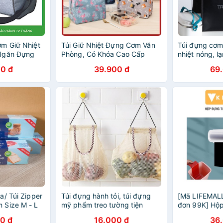
m Giữ Nhiệt
Túi Giữ Nhiệt Đựng Cơm Văn
Túi đựng cơm
Ngăn Đựng
Phòng, Có Khóa Cao Cấp
nhiệt nóng, l
g Lạnh Văn
Huyna Mart NB26
(size 26x15x
0 đ
39.900 đ
69
u Lịch – Vải
 Thước Size
u Quai Xách
ng Túi Đựng
ng Chính
a/ Túi Zipper
Túi đựng hành tỏi, túi đựng
[Mã LIFEMAL
 Size M - L
mỹ phẩm treo tường tiện
đơn 99K] Hộp
dụng
treo tường có
0 đ
16.000 đ
36
VKIT