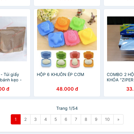
- Túi giấy
HỘP 6 KHUÔN ÉP CƠM
COMBO 2 HỘ
 bánh kẹo -
KHÓA "ZIPER 
ẩm, túi zip
(KT 20x25cm 
00 đ
48.000 đ
33
(KT 17x19cm x
zip)
Trang 1/54
1
2
3
4
5
6
7
8
9
10
»