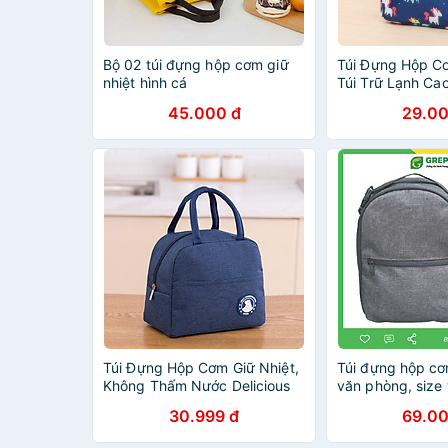
Bộ 02 túi đựng hộp cơm giữ
Túi Đựng Hộp Cơ
nhiệt hình cá
Túi Trữ Lạnh Ca
Thấm Nước
45.000 đ
29.00
Túi Đựng Hộp Cơm Giữ Nhiệt,
Túi đựng hộp cơ
Không Thấm Nước Delicious
văn phòng, size 
(23 x 15 x 21cm)
xách có thể tháo
30.999 đ
69.00
đựng thức ăn - 
muỗng