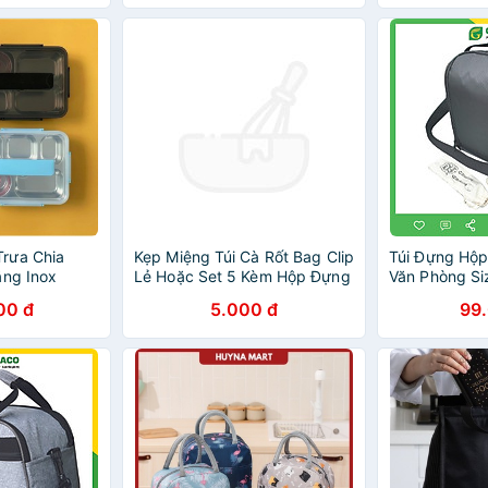
rưa Chia
Kẹp Miệng Túi Cà Rốt Bag Clip
Túi Đựng Hộp
ằng Inox
Lẻ Hoặc Set 5 Kèm Hộp Đựng
Văn Phòng Si
ng cơm giữ
Có Dây Kéo V
00 đ
5.000 đ
99
H156
Quai Đeo Ngă
Ngoài Tặng T
(Lunch Bags,