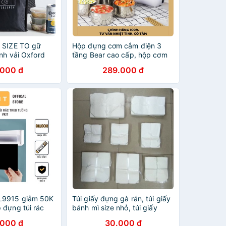
 SIZE TO gữ
Hộp đựng cơm cắm điện 3
ạnh vải Oxford
tầng Bear cao cấp, hộp cơm
35 cm)
giữ nhiệt văn phòng tự nấu
.000 đ
289.000 đ
chín thức ăn ruột inox hàng
hiệu LOCHI
L9915 giảm 50K
Túi giấy đựng gà rán, túi giấy
 đựng túi rác
bánh mì size nhỏ, túi giấy
 thể tháo rời
đựng hạt dẻ rang
.000 đ
30.000 đ