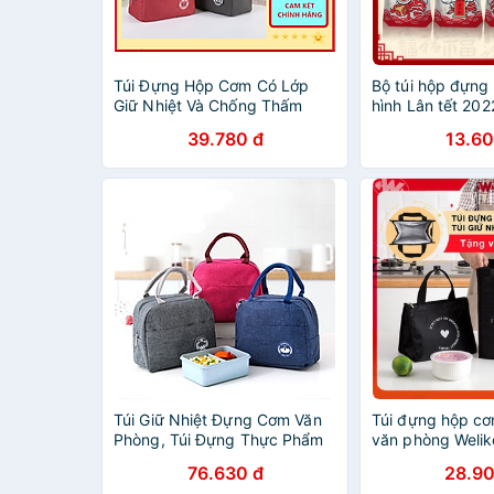
Túi Đựng Hộp Cơm Có Lớp
Bộ túi hộp đựng
Giữ Nhiệt Và Chống Thấm
hình Lân tết 202
Phong Cách Hàn Quốc
39.780 đ
13.60
PaKaSa - Hàng Chính Hãng
Túi Giữ Nhiệt Đựng Cơm Văn
Túi đựng hộp cơ
Phòng, Túi Đựng Thực Phẩm
văn phòng Welike
Có Quai Xách – Giao Màu
nhiều cỡ trung t
76.630 đ
28.90
Ngẫu Nhiên
ăn trưa đi làm c