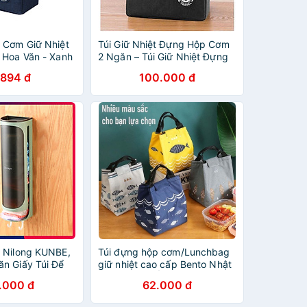
 Cơm Giữ Nhiệt
Túi Giữ Nhiệt Đựng Hộp Cơm
 Hoa Văn - Xanh
2 Ngăn – Túi Giữ Nhiệt Đựng
Cặp Lồng Cơm – Chống Thấm
.894 đ
100.000 đ
Nước Chính Hãng - PHỤ KIỆN
NHÀ BẾP KHÁC
 Nilong KUNBE,
Túi đựng hộp cơm/Lunchbag
n Giấy Túi Để
giữ nhiệt cao cấp Bento Nhật
g Tiện Dụng
Bản, HOẠ TIẾT CÁ, chống
.000 đ
62.000 đ
ông Gian
thấm nước [TÚI GIỮ NHIỆT
CÁ]