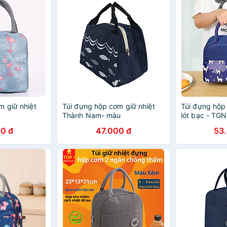
m giữ nhiệt
Túi đựng hộp cơm giữ nhiệt
Túi đựng hộp
Thành Nam- màu
lót bạc - TGN
0 đ
47.000 đ
53