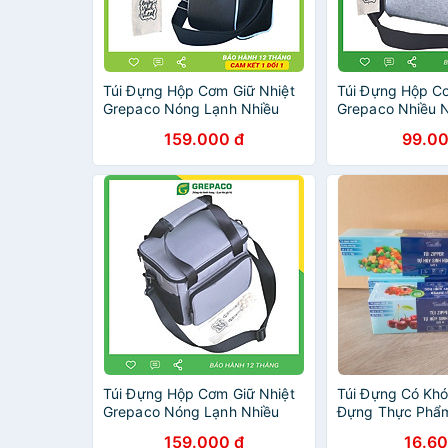
Túi Đựng Hộp Cơm Giữ Nhiệt
Túi Đựng Hộp Cơ
Grepaco Nóng Lạnh Nhiều
Grepaco Nhiều 
Ngăn Đựng Camen Thức Ăn
Đồ Thức Ăn Nón
159.000 đ
99.00
Vuông Tròn Văn Phòng – Vải
Phòng, Mẹ Bỉm D
Bố Canvas, Kích Thước Size
Bố Canvas, Kích
To (Cỡ Lớn), Kiểu Giỏ Xách Và
To (Cỡ Lớn), Kiể
Quai Đeo Vai Thời Trang -
Và Đeo Vai - Tặ
Tặng Túi Đựng Muỗng Nĩa -
Muỗng Nĩa - Hà
Hàng Chính Hãng
Hãng
Túi Đựng Hộp Cơm Giữ Nhiệt
Túi Đựng Có Khó
Grepaco Nóng Lạnh Nhiều
Đựng Thực Phẩm
Ngăn Đựng Đồ Thức Ăn Văn
159.000 đ
16.60
Phòng, Du Lịch – Vải Bố