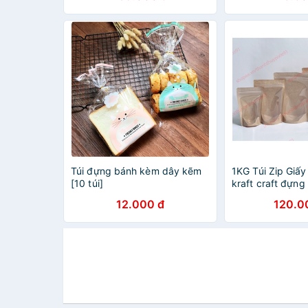
Canvas, Kích Thước Size To
(Cỡ Lớn), Kiểu Giỏ Xách Và
Quai Đeo Vai Thời Trang Nam
Nữ - Tặng Túi Đựng Muỗng
Nĩa - Hàng Chính Hãng
Túi đựng bánh kèm dây kẽm
1KG Túi Zip Giấy 
[10 túi]
kraft craft đựng
Túi đựng thực ph
12.000 đ
120.0
giấy 1 mặt trong