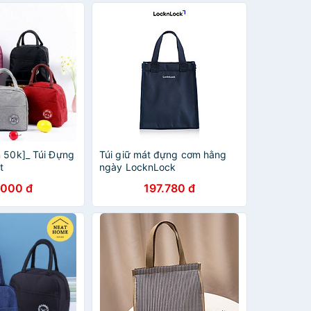
n 50k]_ Túi Đựng
Túi giữ mát đựng cơm hằng
t
ngày LocknLock
.000 đ
197.780 đ