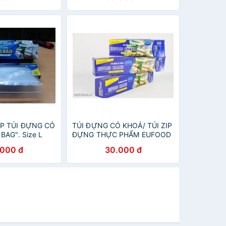
P TÚI ĐỰNG CÓ
TÚI ĐỰNG CÓ KHOÁ/ TÚI ZIP
BAG". Size L
ĐỰNG THỰC PHẨM EUFOOD
x 20 tui) và M
SIZE M/ L/ XL
.000 đ
30.000 đ
 30 tui) (túi