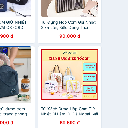
ƠM GIỮ NHIỆT
Túi Đựng Hộp Cơm Giữ Nhiệt
VẢI OXFORD
Size Lớn, Kiểu Dáng Thời
Trang Hiện Đại Ver.5 - Hàng
.900 đ
90.000 đ
Chính Hãng Besti
, túi đựng cơm
Túi Xách Đựng Hộp Cơm Giữ
ời trang phong
Nhiệt Đi Làm ,Đi Dã Ngoại, Vải
ốc GiadungDrB
Bọc Lõi Nhôm Chống Thấm
.000 đ
69.690 đ
Hình Thú Dễ Thương PaKaSa