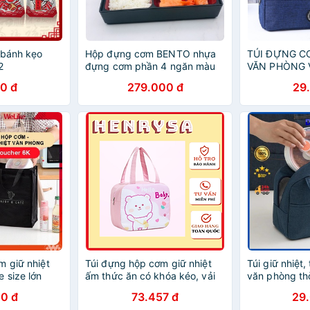
 bánh kẹo
Hộp đựng cơm BENTO nhựa
TÚI ĐỰNG C
2
đựng cơm phần 4 ngăn màu
VĂN PHÒNG 
đỏ đen kiểu Nhật Bản
0 đ
279.000 đ
29
m giữ nhiệt
Túi đựng hộp cơm giữ nhiệt
Túi giữ nhiệt
 size lớn
ấm thức ăn có khóa kéo, vải
văn phòng th
ròn đựng đồ
bọc chống thấm nước cao
cách Hàn Qu
0 đ
73.457 đ
29
ó ngăn lưới
cấp - Chính hãng HENRYSA