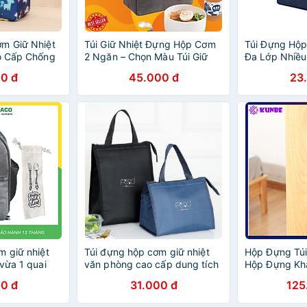
m Giữ Nhiệt
Túi Giữ Nhiệt Đựng Hộp Cơm
Túi Đựng Hộp
o Cấp Chống
2 Ngăn – Chọn Màu Túi Giữ
Đa Lớp Nhiều
Nhiệt Đựng Cặp Lồng Cơm –
Denim
0 đ
45.000 đ
23
Nhiều Màu – Chống Thấm
Nước Chính Hãng
m giữ nhiệt
Túi đựng hộp cơm giữ nhiệt
Hộp Đựng Túi
vừa 1 quai
văn phòng cao cấp dung tích
Hộp Đựng Khă
 rời - Phù hợp
lớn Keep Fresh Food
Rác Dán Tườn
0 đ
31.000 đ
125
Tặng túi đựng
Tiết Kiệm Kh