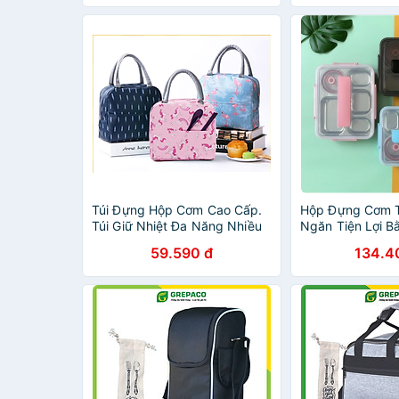
đũa thìa
Túi Đựng Hộp Cơm Cao Cấp.
Hộp Đựng Cơm T
Túi Giữ Nhiệt Đa Năng Nhiều
Ngăn Tiện Lợi B
Lớp . Túi Chống Tỏa Nhiệt,
304.Bộ khay đự
59.590 đ
134.4
Dày Dặn, Phong Cách Hàn
nhiệt 5 ngăn-H
Quốc Thời Trang Hiện Đại -
PaKaSa ( Họa tiết , màu sắc
ngẫu nhiên)