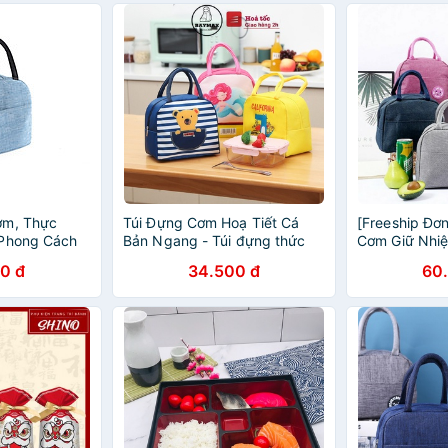
ơm, Thực
Túi Đựng Cơm Hoạ Tiết Cá
[Freeship Đơ
 Phong Cách
Bản Ngang - Túi đựng thức
Cơm Giữ Nhiệ
21 x 13.5 cm)
ăn giữ nhiệt-XNB
0 đ
34.500 đ
60