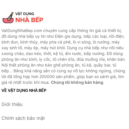
VatDungNhaBep.com chuyên cung cấp thông tin giá cả thiết bị,
đồ dùng nhà bếp uy tín như Điện gia dụng, bếp các loại, nồi điện,
bình đun, bình thủy, máy pha cà phê, lò vi sóng, lò nướng, máy
xay sinh tố, máy ép, máy hút khói. Dụng cụ nhà bếp như nồi niêu
xoong chảo, dao kéo, thớt, kệ tủ, ấm nước, bếp nướng. Đồ dùng
phòng ăn như bình, ly cốc, tô chén dĩa, đũa muỗng nĩa, khăn bàn.
Nội thất phòng ăn như bàn ghế phòng ăn, tủ kệ, quầy bar, tủ
bếp... Bằng khả năng sẵn có cùng sự nỗ lực không ngừng, chúng
tôi đã tổng hợp hơn 200000 sản phẩm, giúp bạn so sánh giá, tìm
giá rẻ nhất trước khi mua.
Chúng tôi không bán hàng.
VỀ VẬT DỤNG NHÀ BẾP
Giới thiệu
Chính sách bảo mật