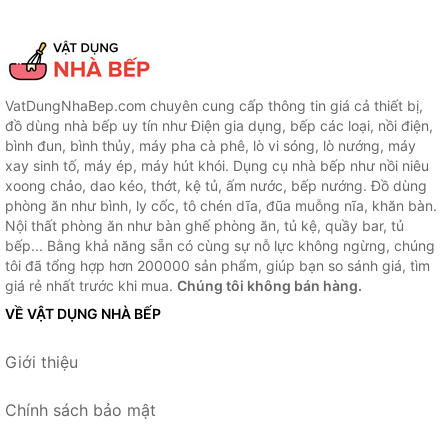
VatDungNhaBep.com chuyên cung cấp thông tin giá cả thiết bị,
đồ dùng nhà bếp uy tín như Điện gia dụng, bếp các loại, nồi điện,
bình đun, bình thủy, máy pha cà phê, lò vi sóng, lò nướng, máy
xay sinh tố, máy ép, máy hút khói. Dụng cụ nhà bếp như nồi niêu
xoong chảo, dao kéo, thớt, kệ tủ, ấm nước, bếp nướng. Đồ dùng
phòng ăn như bình, ly cốc, tô chén dĩa, đũa muỗng nĩa, khăn bàn.
Nội thất phòng ăn như bàn ghế phòng ăn, tủ kệ, quầy bar, tủ
bếp... Bằng khả năng sẵn có cùng sự nỗ lực không ngừng, chúng
tôi đã tổng hợp hơn 200000 sản phẩm, giúp bạn so sánh giá, tìm
giá rẻ nhất trước khi mua.
Chúng tôi không bán hàng.
VỀ VẬT DỤNG NHÀ BẾP
Giới thiệu
Chính sách bảo mật